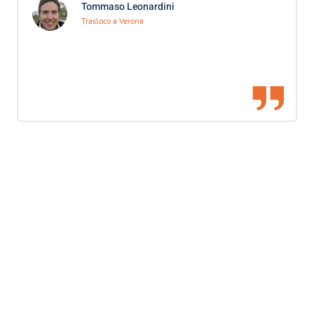
Tommaso Leonardini
Trasloco a Verona