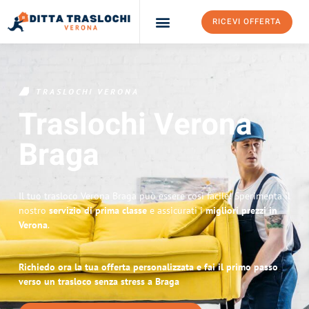
RICEVI OFFERTA
Ditta Traslochi Verona
Servizi Traslochi Verona
Costi e prezzi
TRASLOCHI VERONA
Traslochi Verona
Braga
Il tuo trasloco Verona Braga può essere così facile! Sperimenta il
nostro
servizio di prima classe
e assicurati i
migliori prezzi in
Verona
.
Richiedo ora la tua offerta personalizzata e fai il primo passo
verso un trasloco senza stress a Braga