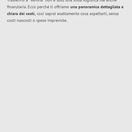
Trasferirsi a
Verona
non è solo una sfida logistica ma anche
finanziaria. Ecco perché ti offriamo
una panoramica dettagliata e
chiara dei costi,
così saprai esattamente cosa aspettarti, senza
costi nascosti o spese impreviste.