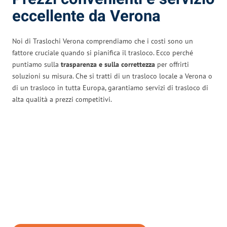
eccellente da Verona
Noi di Traslochi Verona comprendiamo che i costi sono un
fattore cruciale quando si pianifica il trasloco. Ecco perché
puntiamo sulla
trasparenza e sulla correttezza
per offrirti
soluzioni su misura. Che si tratti di un trasloco locale a Verona o
di un trasloco in tutta Europa, garantiamo servizi di trasloco di
alta qualità a prezzi competitivi.