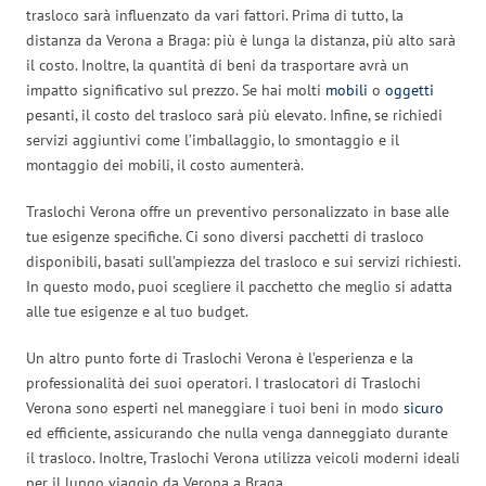
trasloco sarà influenzato da vari fattori. Prima di tutto, la
distanza da Verona a Braga: più è lunga la distanza, più alto sarà
il costo. Inoltre, la quantità di beni da trasportare avrà un
impatto significativo sul prezzo. Se hai molti
mobili
o
oggetti
pesanti, il costo del trasloco sarà più elevato. Infine, se richiedi
servizi aggiuntivi come l’imballaggio, lo smontaggio e il
montaggio dei mobili, il costo aumenterà.
Traslochi Verona offre un preventivo personalizzato in base alle
tue esigenze specifiche. Ci sono diversi pacchetti di trasloco
disponibili, basati sull’ampiezza del trasloco e sui servizi richiesti.
In questo modo, puoi scegliere il pacchetto che meglio si adatta
alle tue esigenze e al tuo budget.
Un altro punto forte di Traslochi Verona è l’esperienza e la
professionalità dei suoi operatori. I traslocatori di Traslochi
Verona sono esperti nel maneggiare i tuoi beni in modo
sicuro
ed efficiente, assicurando che nulla venga danneggiato durante
il trasloco. Inoltre, Traslochi Verona utilizza veicoli moderni ideali
per il lungo viaggio da Verona a Braga.