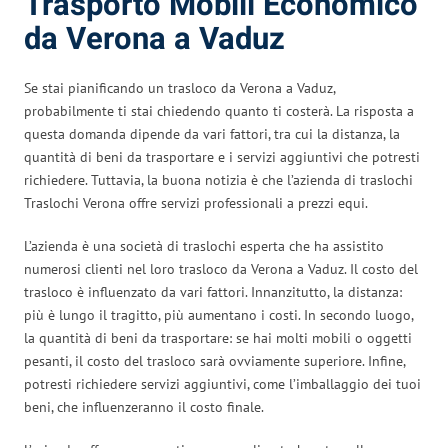
Trasporto Mobili Economico
da Verona a Vaduz
Se stai pianificando un trasloco da Verona a Vaduz,
probabilmente ti stai chiedendo quanto ti costerà. La risposta a
questa domanda dipende da vari fattori, tra cui la distanza, la
quantità di beni da trasportare e i servizi aggiuntivi che potresti
richiedere. Tuttavia, la buona notizia è che l’azienda di traslochi
Traslochi Verona offre servizi professionali a prezzi equi.
L’azienda è una società di traslochi esperta che ha assistito
numerosi clienti nel loro trasloco da Verona a Vaduz. Il costo del
trasloco è influenzato da vari fattori. Innanzitutto, la distanza:
più è lungo il tragitto, più aumentano i costi. In secondo luogo,
la quantità di beni da trasportare: se hai molti mobili o oggetti
pesanti, il costo del trasloco sarà ovviamente superiore. Infine,
potresti richiedere servizi aggiuntivi, come l’imballaggio dei tuoi
beni, che influenzeranno il costo finale.