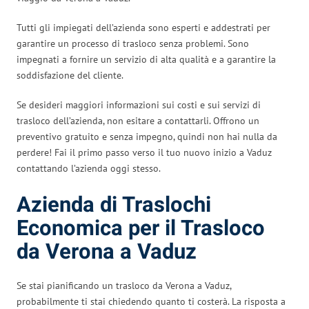
Tutti gli impiegati dell’azienda sono esperti e addestrati per
garantire un processo di trasloco senza problemi. Sono
impegnati a fornire un servizio di alta qualità e a garantire la
soddisfazione del cliente.
Se desideri maggiori informazioni sui costi e sui servizi di
trasloco dell’azienda, non esitare a contattarli. Offrono un
preventivo gratuito e senza impegno, quindi non hai nulla da
perdere! Fai il primo passo verso il tuo nuovo inizio a Vaduz
contattando l’azienda oggi stesso.
Azienda di Traslochi
Economica per il Trasloco
da Verona a Vaduz
Se stai pianificando un trasloco da Verona a Vaduz,
probabilmente ti stai chiedendo quanto ti costerà. La risposta a