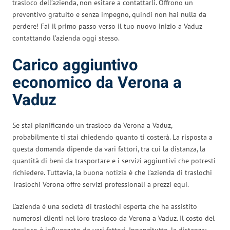
trasloco dell’azienda, non esitare a contattarli. Offrono un
preventivo gratuito e senza impegno, quindi non hai nulla da
perdere! Fai il primo passo verso il tuo nuovo inizio a Vaduz
contattando l’azienda oggi stesso.
Carico aggiuntivo
economico da Verona a
Vaduz
Se stai pianificando un trasloco da Verona a Vaduz,
probabilmente ti stai chiedendo quanto ti costerà. La risposta a
questa domanda dipende da vari fattori, tra cui la distanza, la
quantità di beni da trasportare e i servizi aggiuntivi che potresti
richiedere. Tuttavia, la buona notizia è che l’azienda di traslochi
Traslochi Verona offre servizi professionali a prezzi equi.
L’azienda è una società di traslochi esperta che ha assistito
numerosi clienti nel loro trasloco da Verona a Vaduz. Il costo del
trasloco è influenzato da vari fattori. Innanzitutto, la distanza: