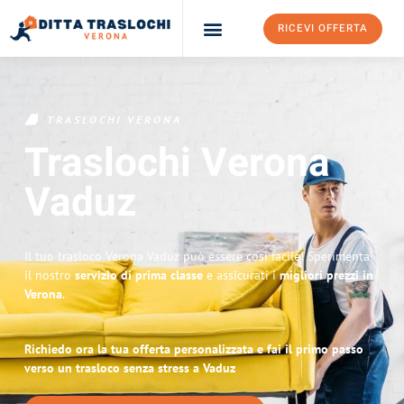
RICEVI OFFERTA
Ditta Traslochi Verona
Servizi Traslochi Verona
Costi e prezzi
TRASLOCHI VERONA
Traslochi Verona
Vaduz
Il tuo trasloco Verona Vaduz può essere così facile! Sperimenta
il nostro
servizio di prima classe
e assicurati i
migliori prezzi in
Verona
.
Richiedo ora la tua offerta personalizzata e fai il primo passo
verso un trasloco senza stress a Vaduz