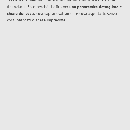
Trasferirsi a
Verona
non è solo una sfida logistica ma anche
finanziaria. Ecco perché ti offriamo
una panoramica dettagliata e
chiara dei costi,
così saprai esattamente cosa aspettarti, senza
costi nascosti o spese impreviste.