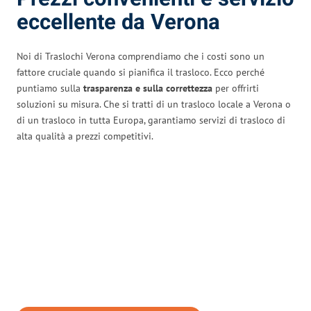
eccellente da Verona
Noi di Traslochi Verona comprendiamo che i costi sono un
fattore cruciale quando si pianifica il trasloco. Ecco perché
puntiamo sulla
trasparenza e sulla correttezza
per offrirti
soluzioni su misura. Che si tratti di un trasloco locale a Verona o
di un trasloco in tutta Europa, garantiamo servizi di trasloco di
alta qualità a prezzi competitivi.