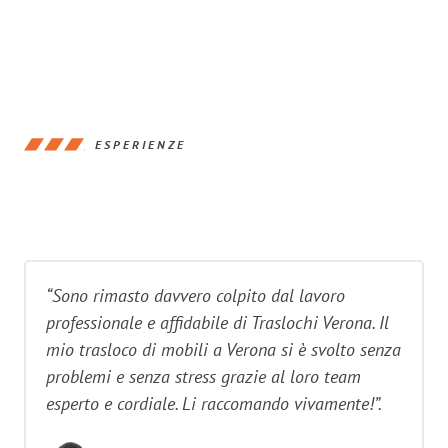
ESPERIENZE
“Sono rimasto davvero colpito dal lavoro
professionale e affidabile di Traslochi Verona. Il
mio trasloco di mobili a Verona si è svolto senza
problemi e senza stress grazie al loro team
esperto e cordiale. Li raccomando vivamente!”.