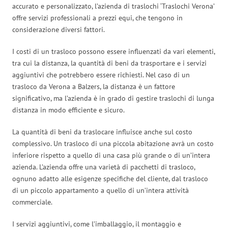
accurato e personalizzato, l’azienda di traslochi ‘Traslochi Verona’
offre servizi professionali a prezzi equi, che tengono in
considerazione diversi fattori.
I costi di un trasloco possono essere influenzati da vari elementi,
tra cui la distanza, la quantità di beni da trasportare e i servizi
aggiuntivi che potrebbero essere richiesti. Nel caso di un
trasloco da Verona a Balzers, la distanza è un fattore
significativo, ma l’azienda è in grado di gestire traslochi di lunga
distanza in modo efficiente e sicuro.
La quantità di beni da traslocare influisce anche sul costo
complessivo. Un trasloco di una piccola abitazione avrà un costo
inferiore rispetto a quello di una casa più grande o di un’intera
azienda. L’azienda offre una varietà di pacchetti di trasloco,
ognuno adatto alle esigenze specifiche del cliente, dal trasloco
di un piccolo appartamento a quello di un’intera attività
commerciale.
I servizi aggiuntivi, come l’imballaggio, il montaggio e