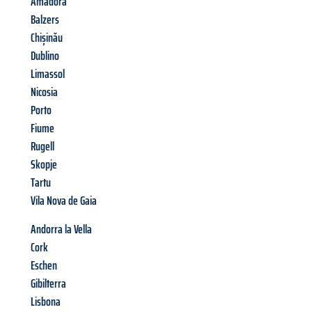
Amadora
Balzers
Chișinău
Dublino
Limassol
Nicosia
Porto
Fiume
Rugell
Skopje
Tartu
Vila Nova de Gaia
Andorra la Vella
Cork
Eschen
Gibilterra
Lisbona