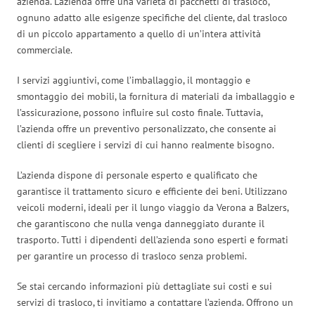
azienda. L’azienda offre una varietà di pacchetti di trasloco,
ognuno adatto alle esigenze specifiche del cliente, dal trasloco
di un piccolo appartamento a quello di un’intera attività
commerciale.
I servizi aggiuntivi, come l’imballaggio, il montaggio e
smontaggio dei mobili, la fornitura di materiali da imballaggio e
l’assicurazione, possono influire sul costo finale. Tuttavia,
l’azienda offre un preventivo personalizzato, che consente ai
clienti di scegliere i servizi di cui hanno realmente bisogno.
L’azienda dispone di personale esperto e qualificato che
garantisce il trattamento sicuro e efficiente dei beni. Utilizzano
veicoli moderni, ideali per il lungo viaggio da Verona a Balzers,
che garantiscono che nulla venga danneggiato durante il
trasporto. Tutti i dipendenti dell’azienda sono esperti e formati
per garantire un processo di trasloco senza problemi.
Se stai cercando informazioni più dettagliate sui costi e sui
servizi di trasloco, ti invitiamo a contattare l’azienda. Offrono un