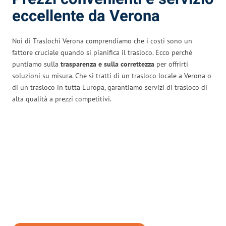
eccellente da Verona
Noi di Traslochi Verona comprendiamo che i costi sono un
fattore cruciale quando si pianifica il trasloco. Ecco perché
puntiamo sulla
trasparenza e sulla correttezza
per offrirti
soluzioni su misura. Che si tratti di un trasloco locale a Verona o
di un trasloco in tutta Europa, garantiamo servizi di trasloco di
alta qualità a prezzi competitivi.