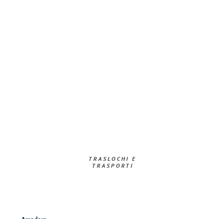
TRASLOCHI E
TRASPORTI​