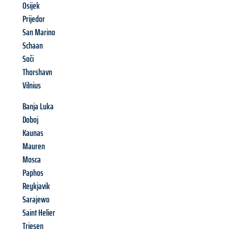
Osijek
Prijedor
San Marino
Schaan
Soči
Thorshavn
Vilnius
Banja Luka
Doboj
Kaunas
Mauren
Mosca
Paphos
Reykjavik
Sarajewo
Saint Helier
Triesen