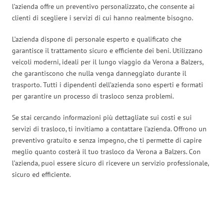
l’azienda offre un preventivo personalizzato, che consente ai
clienti di scegliere i servizi di cui hanno realmente bisogno.
L’azienda dispone di personale esperto e qualificato che
garantisce il trattamento sicuro e efficiente dei beni. Utilizzano
veicoli moderni, ideali per il lungo viaggio da Verona a Balzers,
che garantiscono che nulla venga danneggiato durante il
trasporto. Tutti i dipendenti dell’azienda sono esperti e formati
per garantire un processo di trasloco senza problemi.
Se stai cercando informazioni più dettagliate sui costi e sui
servizi di trasloco, ti invitiamo a contattare l’azienda. Offrono un
preventivo gratuito e senza impegno, che ti permette di capire
meglio quanto costerà il tuo trasloco da Verona a Balzers. Con
l’azienda, puoi essere sicuro di ricevere un servizio professionale,
sicuro ed efficiente.
Traslochi Verona in numeri: