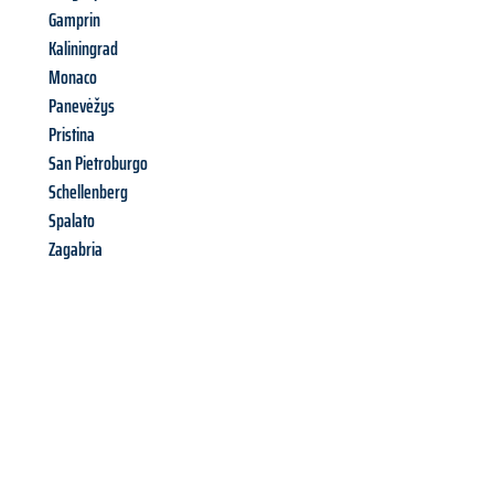
Gamprin
Kaliningrad
Monaco
Panevėžys
Pristina
San Pietroburgo
Schellenberg
Spalato
Zagabria
Richiedi ora la tua
offerta
al
miglior