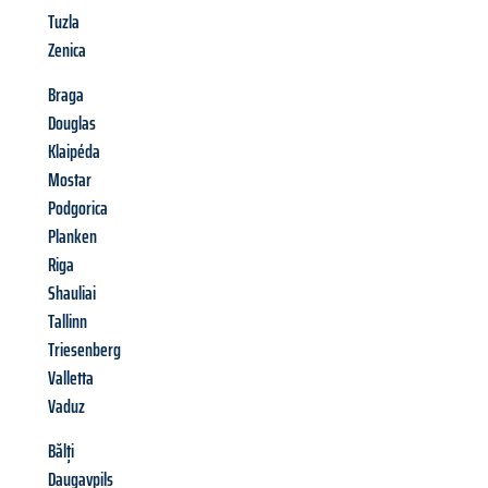
Tuzla
Zenica
Braga
Douglas
Klaipéda
Mostar
Podgorica
Planken
Riga
Shauliai
Tallinn
Triesenberg
Valletta
Vaduz
Bălți
Daugavpils