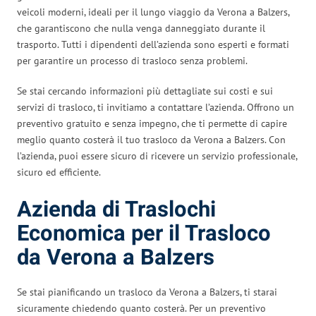
veicoli moderni, ideali per il lungo viaggio da Verona a Balzers,
che garantiscono che nulla venga danneggiato durante il
trasporto. Tutti i dipendenti dell’azienda sono esperti e formati
per garantire un processo di trasloco senza problemi.
Se stai cercando informazioni più dettagliate sui costi e sui
servizi di trasloco, ti invitiamo a contattare l’azienda. Offrono un
preventivo gratuito e senza impegno, che ti permette di capire
meglio quanto costerà il tuo trasloco da Verona a Balzers. Con
l’azienda, puoi essere sicuro di ricevere un servizio professionale,
sicuro ed efficiente.
Azienda di Traslochi
Economica per il Trasloco
da Verona a Balzers
Se stai pianificando un trasloco da Verona a Balzers, ti starai
sicuramente chiedendo quanto costerà. Per un preventivo