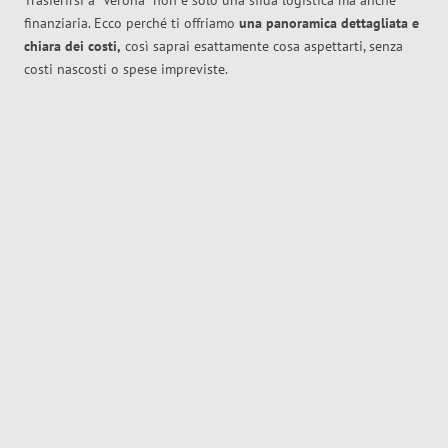
Trasferirsi a
Verona
non è solo una sfida logistica ma anche
finanziaria. Ecco perché ti offriamo
una panoramica dettagliata e
chiara dei costi,
così saprai esattamente cosa aspettarti, senza
costi nascosti o spese impreviste.