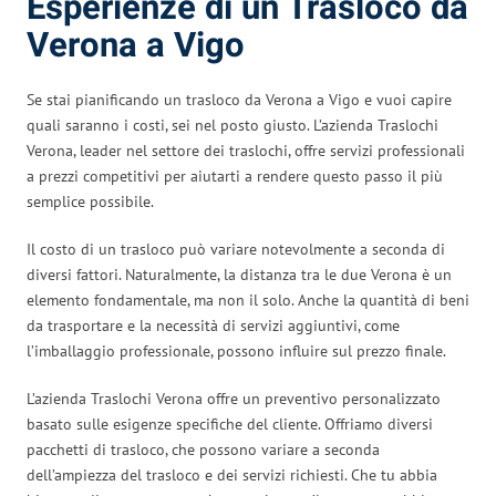
Esperienze di un Trasloco da
Verona a Vigo
Se stai pianificando un trasloco da Verona a Vigo e vuoi capire
quali saranno i costi, sei nel posto giusto. L’azienda Traslochi
Verona, leader nel settore dei traslochi, offre servizi professionali
a prezzi competitivi per aiutarti a rendere questo passo il più
semplice possibile.
Il costo di un trasloco può variare notevolmente a seconda di
diversi fattori. Naturalmente, la distanza tra le due Verona è un
elemento fondamentale, ma non il solo. Anche la quantità di beni
da trasportare e la necessità di servizi aggiuntivi, come
l’imballaggio professionale, possono influire sul prezzo finale.
L’azienda Traslochi Verona offre un preventivo personalizzato
basato sulle esigenze specifiche del cliente. Offriamo diversi
pacchetti di trasloco, che possono variare a seconda
dell’ampiezza del trasloco e dei servizi richiesti. Che tu abbia