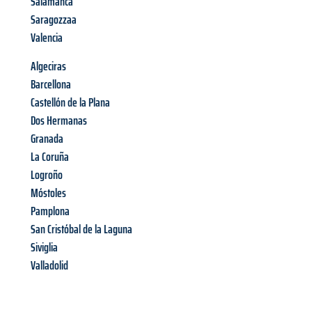
Salamanca
Saragozzaa
Valencia
Algeciras
Barcellona
Castellón de la Plana
Dos Hermanas
Granada
La Coruña
Logroño
Móstoles
Pamplona
San Cristóbal de la Laguna
Siviglia
Valladolid