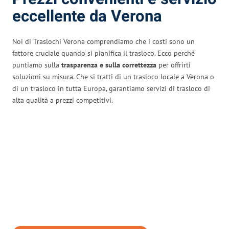
eccellente da Verona
Noi di Traslochi Verona comprendiamo che i costi sono un
fattore cruciale quando si pianifica il trasloco. Ecco perché
puntiamo sulla
trasparenza e sulla correttezza
per offrirti
soluzioni su misura. Che si tratti di un trasloco locale a Verona o
di un trasloco in tutta Europa, garantiamo servizi di trasloco di
alta qualità a prezzi competitivi.