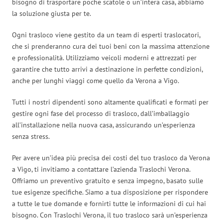
bisogno di trasportare poche scatole o un’intera casa, abbiamo
la soluzione giusta per te.
Ogni trasloco viene gestito da un team di esperti traslocatori,
che si prenderanno cura dei tuoi beni con la massima attenzione
e professionalità. Utilizziamo veicoli moderni e attrezzati per
garantire che tutto arrivi a destinazione in perfette condizioni,
anche per lunghi viaggi come quello da Verona a Vigo.
Tutti i nostri dipendenti sono altamente qualificati e formati per
gestire ogni fase del processo di trasloco, dall’imballaggio
all’installazione nella nuova casa, assicurando un’esperienza
senza stress.
Per avere un’idea più precisa dei costi del tuo trasloco da Verona
a Vigo, ti invitiamo a contattare l’azienda Traslochi Verona.
Offriamo un preventivo gratuito e senza impegno, basato sulle
tue esigenze specifiche. Siamo a tua disposizione per rispondere
a tutte le tue domande e fornirti tutte le informazioni di cui hai
bisogno. Con Traslochi Verona, il tuo trasloco sarà un’esperienza