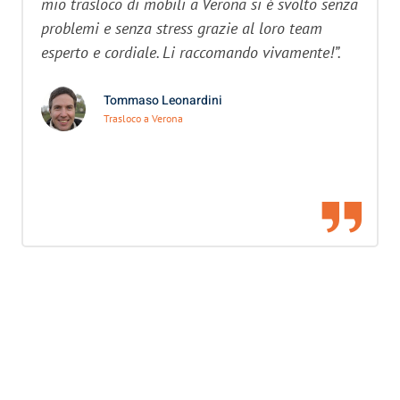
mio trasloco di mobili a Verona si è svolto senza
problemi e senza stress grazie al loro team
esperto e cordiale. Li raccomando vivamente!”.
Tommaso Leonardini
Trasloco a Verona