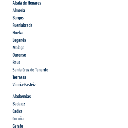
Alcalá de Henares
Almería
Burgos
Fuenlabrada
Huelva
Leganés
Malaga
Ourense
Reus
Santa Cruz de Tenerife
Terrassa
Vitoria-Gasteiz
Alcobendas
Badajoz
Cadice
Coruña
Getafe