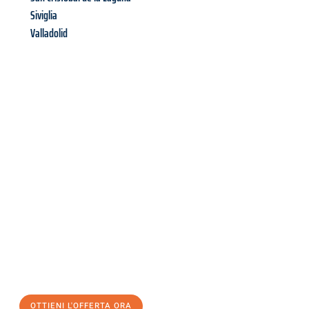
Siviglia
Valladolid
Richiedi ora la tua
offerta
al
miglior
prezzo !
Inviateci adesso la vostra richiesta non vincolante e
assicuratevi la vostra
offerta di trasloco per le vostre esigenze
a Verona
al miglior prezzo! Approfitta dell’occasione per
un
trasloco senza stress
e con il massimo comfort:
OTTIENI L'OFFERTA ORA