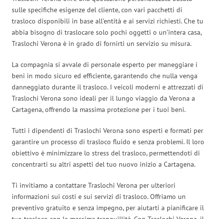
sulle specifiche esigenze del cliente, con vari pacchetti di
trasloco disponibili in base all’entità e ai servizi richiesti. Che tu
abbia bisogno di traslocare solo pochi oggetti o un’intera casa,
Traslochi Verona è in grado di fornirti un servizio su misura.
La compagnia si avvale di personale esperto per maneggiare i
beni in modo sicuro ed efficiente, garantendo che nulla venga
danneggiato durante il trasloco. I veicoli moderni e attrezzati di
Traslochi Verona sono ideali per il lungo viaggio da Verona a
Cartagena, offrendo la massima protezione per i tuoi beni.
Tutti i dipendenti di Traslochi Verona sono esperti e formati per
garantire un processo di trasloco fluido e senza problemi. Il loro
obiettivo è minimizzare lo stress del trasloco, permettendoti di
concentrarti su altri aspetti del tuo nuovo inizio a Cartagena.
Ti invitiamo a contattare Traslochi Verona per ulteriori
informazioni sui costi e sui servizi di trasloco. Offriamo un
preventivo gratuito e senza impegno, per aiutarti a pianificare il
tuo trasloco con la massima tranquillità. Con Traslochi Verona, il