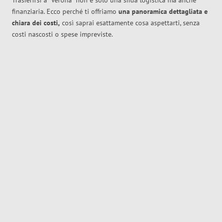
Trasferirsi a
Verona
non è solo una sfida logistica ma anche
finanziaria. Ecco perché ti offriamo
una panoramica dettagliata e
chiara dei costi,
così saprai esattamente cosa aspettarti, senza
costi nascosti o spese impreviste.