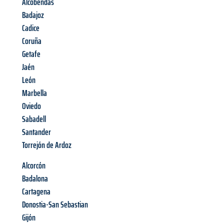
Alcobendas
Badajoz
Cadice
Coruña
Getafe
Jaén
León
Marbella
Oviedo
Sabadell
Santander
Torrejón de Ardoz
Alcorcón
Badalona
Cartagena
Donostia-San Sebastian
Gijón