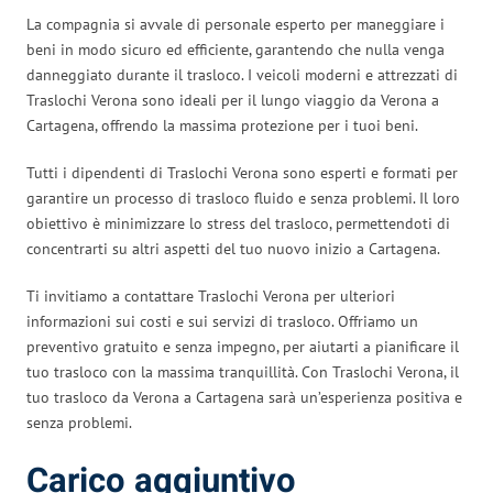
La compagnia si avvale di personale esperto per maneggiare i
beni in modo sicuro ed efficiente, garantendo che nulla venga
danneggiato durante il trasloco. I veicoli moderni e attrezzati di
Traslochi Verona sono ideali per il lungo viaggio da Verona a
Cartagena, offrendo la massima protezione per i tuoi beni.
Tutti i dipendenti di Traslochi Verona sono esperti e formati per
garantire un processo di trasloco fluido e senza problemi. Il loro
obiettivo è minimizzare lo stress del trasloco, permettendoti di
concentrarti su altri aspetti del tuo nuovo inizio a Cartagena.
Ti invitiamo a contattare Traslochi Verona per ulteriori
informazioni sui costi e sui servizi di trasloco. Offriamo un
preventivo gratuito e senza impegno, per aiutarti a pianificare il
tuo trasloco con la massima tranquillità. Con Traslochi Verona, il
tuo trasloco da Verona a Cartagena sarà un’esperienza positiva e
senza problemi.
Carico aggiuntivo