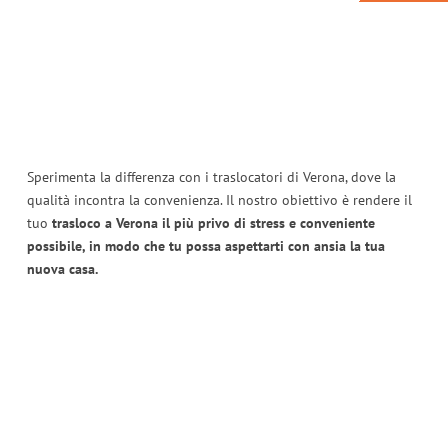
Sperimenta la differenza con i traslocatori di Verona, dove la
qualità incontra la convenienza. Il nostro obiettivo è rendere il
tuo
trasloco a Verona il più privo di stress e conveniente
possibile, in modo che tu possa aspettarti con ansia la tua
nuova casa.