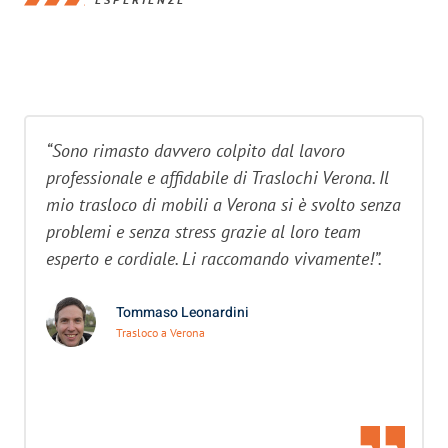
“Sono rimasto davvero colpito dal lavoro
professionale e affidabile di Traslochi Verona. Il
mio trasloco di mobili a Verona si è svolto senza
problemi e senza stress grazie al loro team
esperto e cordiale. Li raccomando vivamente!”.
Tommaso Leonardini
Trasloco a Verona