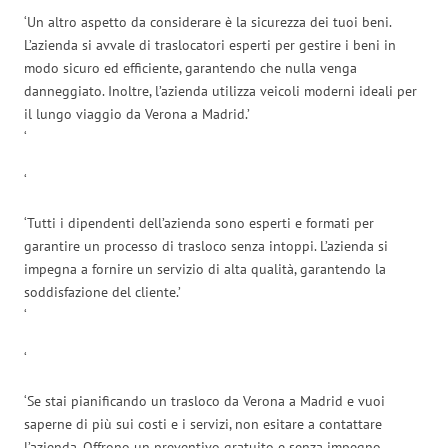
‘Un altro aspetto da considerare è la sicurezza dei tuoi beni.
L’azienda si avvale di traslocatori esperti per gestire i beni in
modo sicuro ed efficiente, garantendo che nulla venga
danneggiato. Inoltre, l’azienda utilizza veicoli moderni ideali per
il lungo viaggio da Verona a Madrid.’
‘
‘
‘Tutti i dipendenti dell’azienda sono esperti e formati per
garantire un processo di trasloco senza intoppi. L’azienda si
impegna a fornire un servizio di alta qualità, garantendo la
soddisfazione del cliente.’
‘
‘
‘Se stai pianificando un trasloco da Verona a Madrid e vuoi
saperne di più sui costi e i servizi, non esitare a contattare
l’azienda. Offrono un preventivo gratuito e senza impegno,