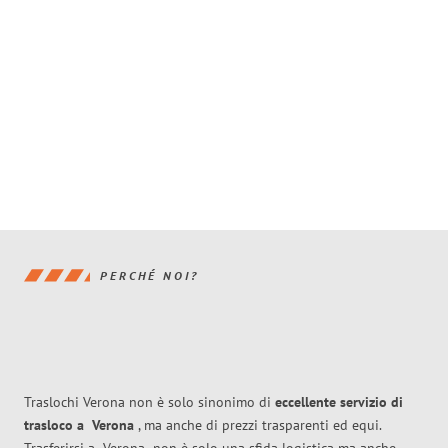
PERCHÉ NOI?
Traslochi Verona non è solo sinonimo di
eccellente
servizio di
trasloco
a
Verona
, ma anche di prezzi trasparenti ed equi.