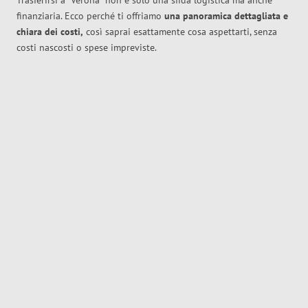
Trasferirsi a
Verona
non è solo una sfida logistica ma anche
finanziaria. Ecco perché ti offriamo
una panoramica dettagliata e
chiara dei costi,
così saprai esattamente cosa aspettarti, senza
costi nascosti o spese impreviste.