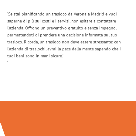
‘
‘Se stai pianificando un trasloco da Verona a Madrid e vuoi
saperne di più sui costi e i servizi, non esitare a contattare
l’azienda. Offrono un preventivo gratuito e senza impegno,
permettendoti di prendere una decisione informata sul tuo
trasloco. Ricorda, un trasloco non deve essere stressante: con
l’azienda di traslochi, avrai la pace della mente sapendo che i
tuoi beni sono in mani sicure.’
‘
Traslochi Verona in numeri: