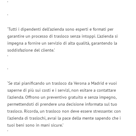
‘
‘
‘Tutti i dipendenti dell’azienda sono esperti e formati per
garantire un processo di trasloco senza intoppi. L’azienda si
impegna a fornire un servizio di alta qualità, garantendo la
soddisfazione del cliente.’
‘
‘
‘Se stai pianificando un trasloco da Verona a Madrid e vuoi
saperne di più sui costi e i servizi, non esitare a contattare
l’azienda. Offrono un preventivo gratuito e senza impegno,
permettendoti di prendere una decisione informata sul tuo
trasloco. Ricorda, un trasloco non deve essere stressante: con
l’azienda di traslochi, avrai la pace della mente sapendo che i
tuoi beni sono in mani sicure.’
‘