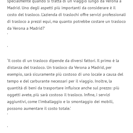
specialmente quando si tratta di un viaggio lungo da Verona a
Madrid. Uno degli aspetti più importanti da considerare è il
costo del trasloco. L’azienda di traslochi offre servizi professionali
di trasloco a prezzi equi, ma quanto potrebbe costare un trasloco
da Verona a Madrid?’
‘
‘
‘Il costo di un trasloco dipende da diversi fattori. Il primo è la
distanza del trasloco. Un trasloco da Verona a Madrid, per
esempio, sarà sicuramente più costoso di uno locale a causa del
tempo e del carburante necessari per il viaggio. Inoltre, la
quantità di beni da trasportare influisce anche sul prezzo: più
oggetti avete, più sarà costoso il trasloco. Infine, i servizi
aggiuntivi, come l’imballaggio e lo smontaggio dei mobili,
possono aumentare il costo totale.’
‘
‘