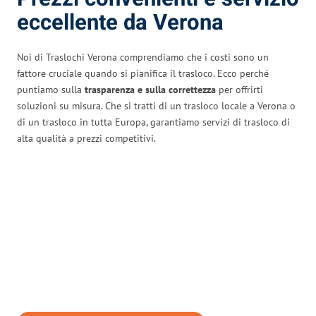
eccellente da Verona
Noi di Traslochi Verona comprendiamo che i costi sono un
fattore cruciale quando si pianifica il trasloco. Ecco perché
puntiamo sulla
trasparenza e sulla correttezza
per offrirti
soluzioni su misura. Che si tratti di un trasloco locale a Verona o
di un trasloco in tutta Europa, garantiamo servizi di trasloco di
alta qualità a prezzi competitivi.