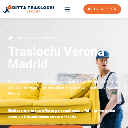
RICEVI OFFERTA
Ditta Traslochi Verona
Servizi Traslochi Verona
Costi e prezzi
TRASLOCHI VERONA
Traslochi Verona
Madrid
Il tuo trasloco Verona Madrid può essere così facile! Sperimenta
il nostro
servizio di prima classe
e assicurati i
migliori prezzi in
Verona
.
Richiedo ora la tua offerta personalizzata e fai il primo passo
verso un trasloco senza stress a Madrid