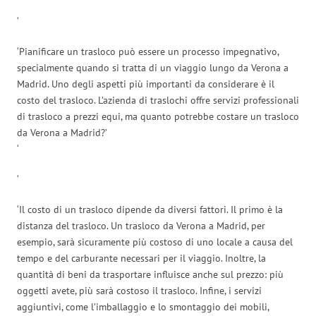
‘
‘Pianificare un trasloco può essere un processo impegnativo,
specialmente quando si tratta di un viaggio lungo da Verona a
Madrid. Uno degli aspetti più importanti da considerare è il
costo del trasloco. L’azienda di traslochi offre servizi professionali
di trasloco a prezzi equi, ma quanto potrebbe costare un trasloco
da Verona a Madrid?’
‘
‘
‘Il costo di un trasloco dipende da diversi fattori. Il primo è la
distanza del trasloco. Un trasloco da Verona a Madrid, per
esempio, sarà sicuramente più costoso di uno locale a causa del
tempo e del carburante necessari per il viaggio. Inoltre, la
quantità di beni da trasportare influisce anche sul prezzo: più
oggetti avete, più sarà costoso il trasloco. Infine, i servizi
aggiuntivi, come l’imballaggio e lo smontaggio dei mobili,