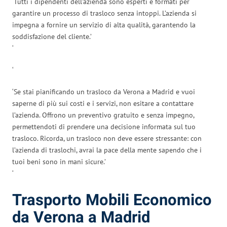
‘Tutti i dipendenti dell’azienda sono esperti e formati per
garantire un processo di trasloco senza intoppi. L’azienda si
impegna a fornire un servizio di alta qualità, garantendo la
soddisfazione del cliente.’
‘
‘
‘Se stai pianificando un trasloco da Verona a Madrid e vuoi
saperne di più sui costi e i servizi, non esitare a contattare
l’azienda. Offrono un preventivo gratuito e senza impegno,
permettendoti di prendere una decisione informata sul tuo
trasloco. Ricorda, un trasloco non deve essere stressante: con
l’azienda di traslochi, avrai la pace della mente sapendo che i
tuoi beni sono in mani sicure.’
‘
Trasporto Mobili Economico
da Verona a Madrid