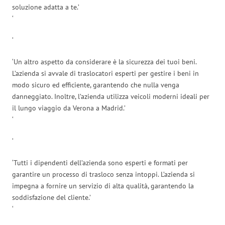
soluzione adatta a te.’
‘
‘
‘Un altro aspetto da considerare è la sicurezza dei tuoi beni.
L’azienda si avvale di traslocatori esperti per gestire i beni in
modo sicuro ed efficiente, garantendo che nulla venga
danneggiato. Inoltre, l’azienda utilizza veicoli moderni ideali per
il lungo viaggio da Verona a Madrid.’
‘
‘
‘Tutti i dipendenti dell’azienda sono esperti e formati per
garantire un processo di trasloco senza intoppi. L’azienda si
impegna a fornire un servizio di alta qualità, garantendo la
soddisfazione del cliente.’
‘