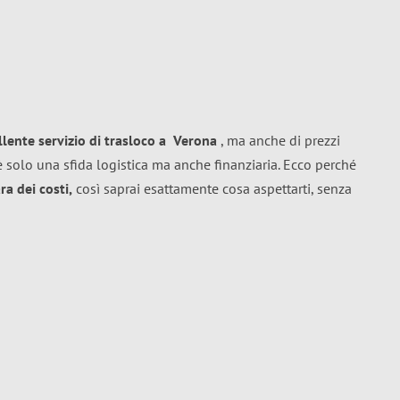
llente
servizio di trasloco
a
Verona
, ma anche di prezzi
 solo una sfida logistica ma anche finanziaria. Ecco perché
a dei costi,
così saprai esattamente cosa aspettarti, senza