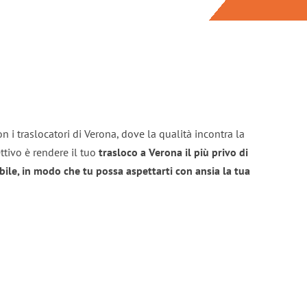
n i traslocatori di Verona, dove la qualità incontra la
ttivo è rendere il tuo
trasloco a Verona il più privo di
bile, in modo che tu possa aspettarti con ansia la tua