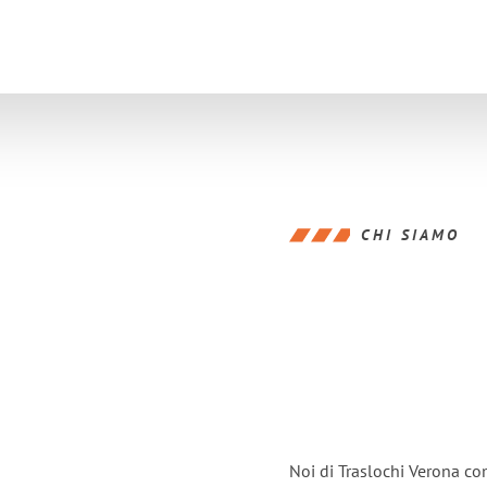
CHI SIAMO
Noi di Traslochi Verona co