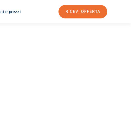
ti e prezzi
RICEVI OFFERTA