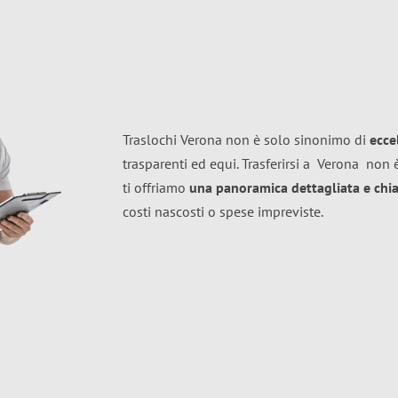
Traslochi Verona non è solo sinonimo di
ecce
trasparenti ed equi. Trasferirsi a
Verona
non è
ti offriamo
una panoramica dettagliata e chiar
costi nascosti o spese impreviste.