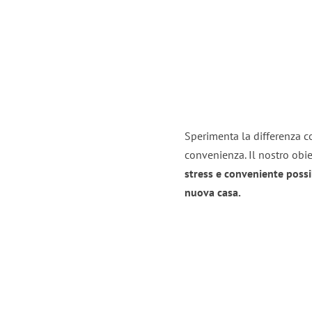
Sperimenta la differenza co
convenienza. Il nostro obie
stress e conveniente possi
nuova casa.