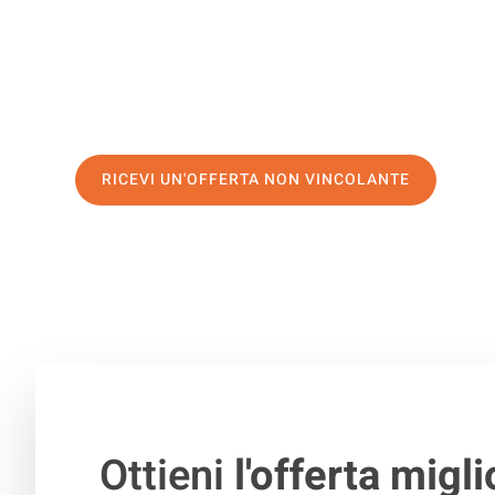
servizio di prima classe
e assicurati i
migliori prezzi in
Richiedo ora la tua offerta personalizzata e fai il prim
trasloco senza stress a Mataró
RICEVI UN'OFFERTA NON VINCOLANTE
100% non vincolante – Risposta garantita entro 15 minuti.
Ottieni
l'offerta migli