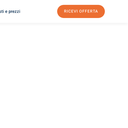
ti e prezzi
RICEVI OFFERTA