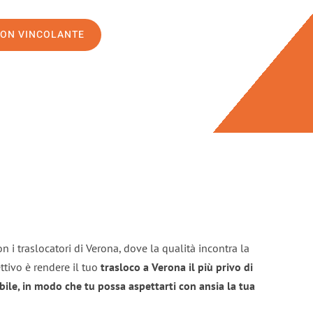
NON VINCOLANTE
n i traslocatori di Verona, dove la qualità incontra la
ttivo è rendere il tuo
trasloco a Verona il più privo di
bile, in modo che tu possa aspettarti con ansia la tua