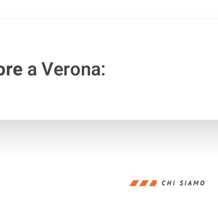
ore
a Verona:
CHI SIAMO