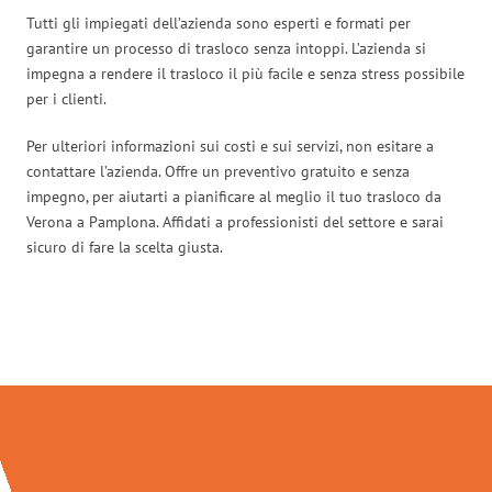
Tutti gli impiegati dell’azienda sono esperti e formati per
garantire un processo di trasloco senza intoppi. L’azienda si
impegna a rendere il trasloco il più facile e senza stress possibile
per i clienti.
Per ulteriori informazioni sui costi e sui servizi, non esitare a
contattare l’azienda. Offre un preventivo gratuito e senza
impegno, per aiutarti a pianificare al meglio il tuo trasloco da
Verona a Pamplona. Affidati a professionisti del settore e sarai
sicuro di fare la scelta giusta.
Traslochi Verona in numeri: