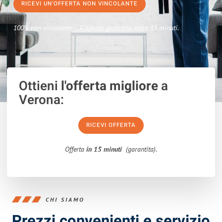
RICEVI UN'OFFERTA NON VINCOLANTE
100% non vincolante – Risposta garantita entro 15 minuti.
Ottieni
l'offerta migliore
a
Verona:
RICEVI OFFERTA
Offerta
in 15 minuti
(garantita).
CHI SIAMO
Prezzi convenienti e servizio