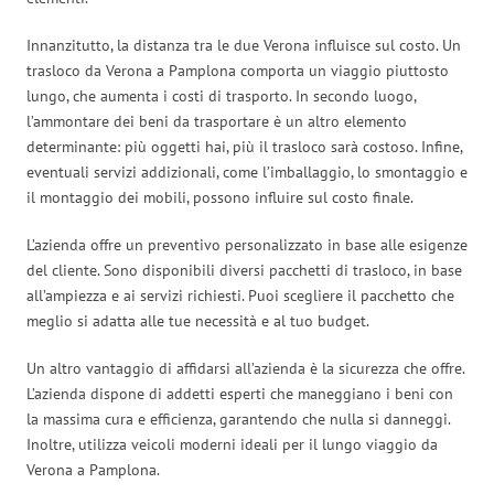
Innanzitutto, la distanza tra le due Verona influisce sul costo. Un
trasloco da Verona a Pamplona comporta un viaggio piuttosto
lungo, che aumenta i costi di trasporto. In secondo luogo,
l’ammontare dei beni da trasportare è un altro elemento
determinante: più oggetti hai, più il trasloco sarà costoso. Infine,
eventuali servizi addizionali, come l’imballaggio, lo smontaggio e
il montaggio dei mobili, possono influire sul costo finale.
L’azienda offre un preventivo personalizzato in base alle esigenze
del cliente. Sono disponibili diversi pacchetti di trasloco, in base
all’ampiezza e ai servizi richiesti. Puoi scegliere il pacchetto che
meglio si adatta alle tue necessità e al tuo budget.
Un altro vantaggio di affidarsi all’azienda è la sicurezza che offre.
L’azienda dispone di addetti esperti che maneggiano i beni con
la massima cura e efficienza, garantendo che nulla si danneggi.
Inoltre, utilizza veicoli moderni ideali per il lungo viaggio da
Verona a Pamplona.