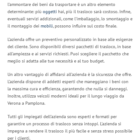
l’ammontare dei beni da trasportare è un altro elemento
determinante: più
oggetti
hai, più il trasloco sarà costoso. Infine,
eventuali servizi addizionali, come l’imballaggio, lo smontaggio e
il montaggio dei
mobili
, possono influire sul costo finale.
L’azienda offre un preventivo personalizzato in base alle esigenze
del cliente. Sono disponibili diversi pacchetti di trasloco, in base
all’ampiezza e ai servizi richiesti. Puoi scegliere il pacchetto che
meglio si adatta alle tue necessità e al tuo budget.
Un altro vantaggio di affidarsi all’azienda è la sicurezza che offre.
L’azienda dispone di addetti esperti che maneggiano i beni con
la massima cura e efficienza, garantendo che nulla si danneggi.
Inoltre, utilizza veicoli moderni ideali per il lungo viaggio da
Verona a Pamplona.
Tutti gli impiegati dell’azienda sono esperti e formati per
garantire un processo di trasloco senza intoppi. L’azienda si
impegna a rendere il trasloco il più facile e senza stress possibile
per i clienti.