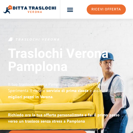
RICEVI OFFERTA
Ditta Traslochi Verona
Servizi Traslochi Verona
Costi e prezzi
TRASLOCHI VERONA
Traslochi Verona
Pamplona
Il tuo trasloco Verona Pamplona può essere così facile!
Sperimenta il nostro
servizio di prima classe
e assicurati i
migliori prezzi in Verona
.
Richiedo ora la tua offerta personalizzata e fai il primo passo
verso un trasloco senza stress a Pamplona