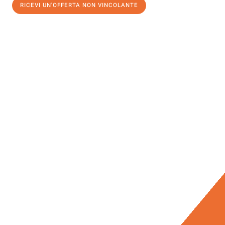
RICEVI UN'OFFERTA NON VINCOLANTE