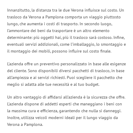
Innanzitutto, la distanza tra le due Verona influisce sul costo. Un
trasloco da Verona a Pamplona comporta un viaggio piuttosto
lungo, che aumenta i costi di trasporto. In secondo luogo,
l’ammontare dei beni da trasportare è un altro elemento
determinante: più oggetti hai, più il trasloco sarà costoso. Infine,
eventuali servizi addizionali, come l’imballaggio, lo smontaggio e
il montaggio dei mobili, possono influire sul costo finale.
L’azienda offre un preventivo personalizzato in base alle esigenze
del cliente. Sono disponibili diversi pacchetti di trasloco, in base
all’ampiezza e ai servizi richiesti. Puoi scegliere il pacchetto che
meglio si adatta alle tue necessità e al tuo budget.
Un altro vantaggio di affidarsi all’azienda è la sicurezza che offre.
L’azienda dispone di addetti esperti che maneggiano i beni con
la massima cura e efficienza, garantendo che nulla si danneggi.
Inoltre, utilizza veicoli moderni ideali per il lungo viaggio da
Verona a Pamplona.