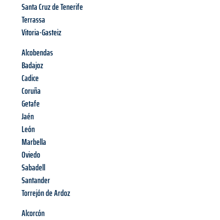
Santa Cruz de Tenerife
Terrassa
Vitoria-Gasteiz
Alcobendas
Badajoz
Cadice
Coruña
Getafe
Jaén
León
Marbella
Oviedo
Sabadell
Santander
Torrejón de Ardoz
Alcorcón