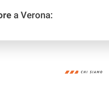
ore
a Verona:
CHI SIAMO