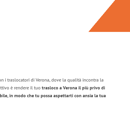
n i traslocatori di Verona, dove la qualità incontra la
ttivo è rendere il tuo
trasloco a Verona il più privo di
bile, in modo che tu possa aspettarti con ansia la tua