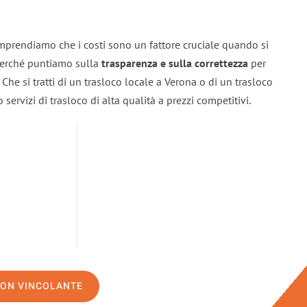
mprendiamo che i costi sono un fattore cruciale quando si
 perché puntiamo sulla
trasparenza e sulla correttezza
per
. Che si tratti di un trasloco locale a Verona o di un trasloco
servizi di trasloco di alta qualità a prezzi competitivi.
NON VINCOLANTE