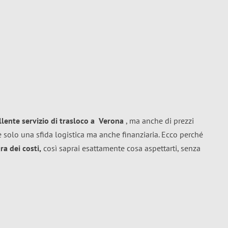
llente
servizio di trasloco
a
Verona
, ma anche di prezzi
 solo una sfida logistica ma anche finanziaria. Ecco perché
a dei costi,
così saprai esattamente cosa aspettarti, senza