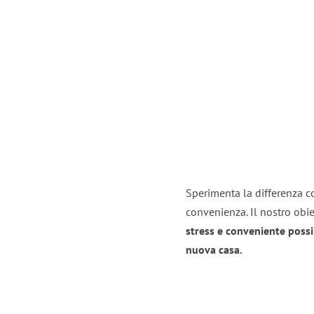
Sperimenta la differenza co
convenienza. Il nostro obie
stress e conveniente possi
nuova casa.