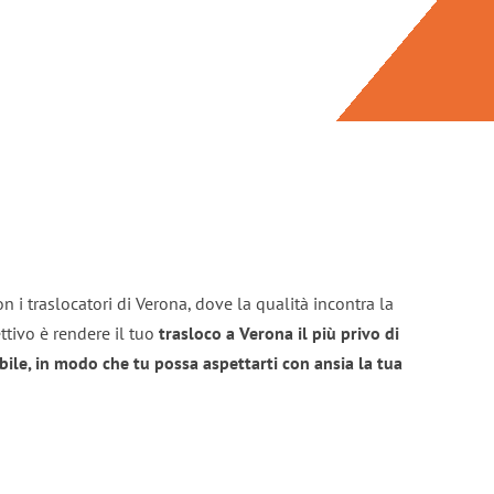
n i traslocatori di Verona, dove la qualità incontra la
ttivo è rendere il tuo
trasloco a Verona il più privo di
bile, in modo che tu possa aspettarti con ansia la tua