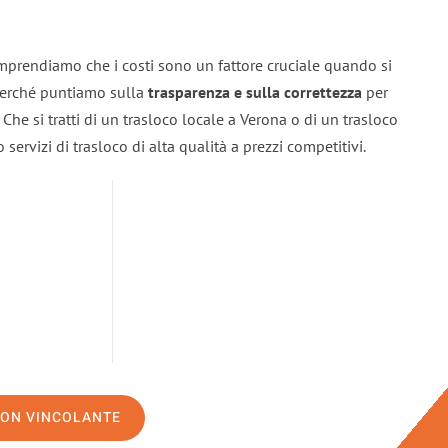
mprendiamo che i costi sono un fattore cruciale quando si
 perché puntiamo sulla
trasparenza e sulla correttezza
per
. Che si tratti di un trasloco locale a Verona o di un trasloco
servizi di trasloco di alta qualità a prezzi competitivi.
NON VINCOLANTE