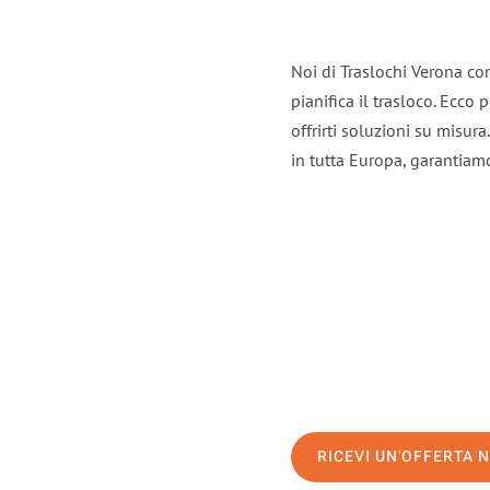
Noi di Traslochi Verona co
pianifica il trasloco. Ecco
offrirti soluzioni su misura
in tutta Europa, garantiamo 
RICEVI UN'OFFERTA 