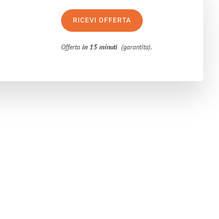
RICEVI OFFERTA
Offerta
in 15 minuti
(garantita).