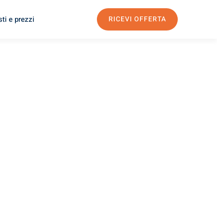
ti e prezzi
RICEVI OFFERTA