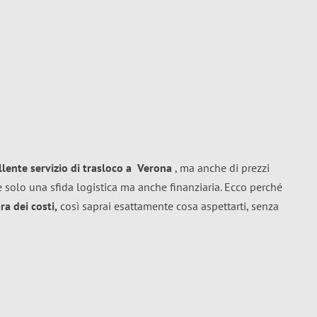
llente
servizio di trasloco
a
Verona
, ma anche di prezzi
 solo una sfida logistica ma anche finanziaria. Ecco perché
a dei costi,
così saprai esattamente cosa aspettarti, senza