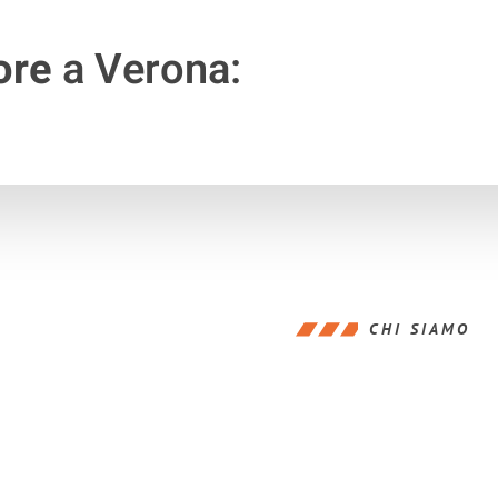
ore
a Verona:
CHI SIAMO