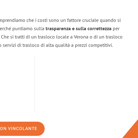
mprendiamo che i costi sono un fattore cruciale quando si
 perché puntiamo sulla
trasparenza e sulla correttezza
per
. Che si tratti di un trasloco locale a Verona o di un trasloco
servizi di trasloco di alta qualità a prezzi competitivi.
NON VINCOLANTE