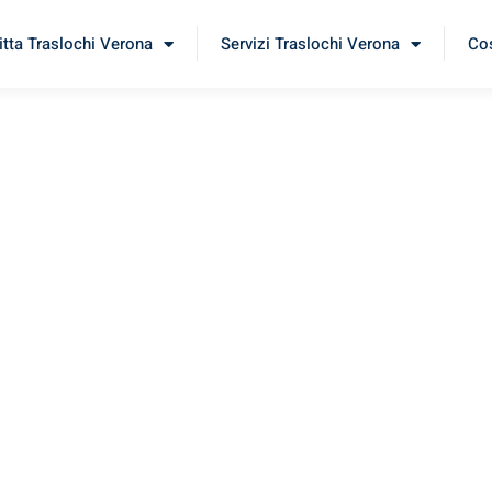
itta Traslochi Verona
Servizi Traslochi Verona
Cos