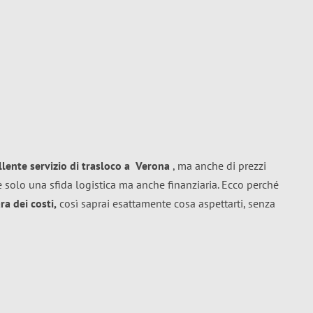
llente
servizio di trasloco
a
Verona
, ma anche di prezzi
 solo una sfida logistica ma anche finanziaria. Ecco perché
a dei costi,
così saprai esattamente cosa aspettarti, senza