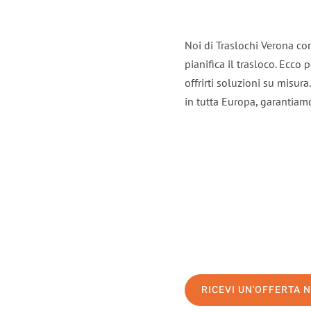
Noi di Traslochi Verona co
pianifica il trasloco. Ecco
offrirti soluzioni su misura
in tutta Europa, garantiamo 
RICEVI UN'OFFERTA 