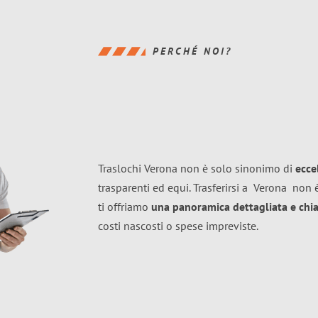
PERCHÉ NOI?
Traslochi Verona non è solo sinonimo di
ecce
trasparenti ed equi. Trasferirsi a
Verona
non è
ti offriamo
una panoramica dettagliata e chiar
costi nascosti o spese impreviste.