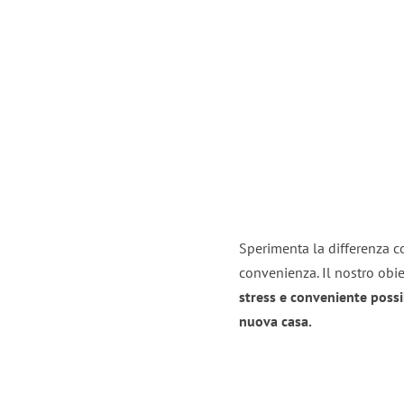
Sperimenta la differenza co
convenienza. Il nostro obie
stress e conveniente possi
nuova casa.