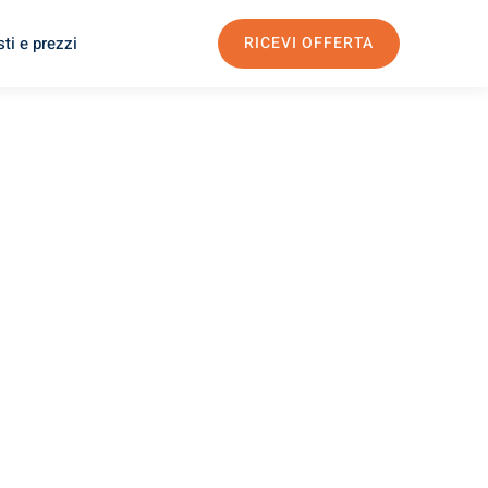
ti e prezzi
RICEVI OFFERTA