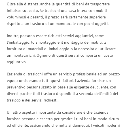
Oltre alla distanza, anche la quantità di beni da trasportare
influisce sul costo. Se traslochi una casa intera con mobili
voluminosi e pesanti, il prezzo sarà certamente superiore
rispetto a un trasloco di un monolocale con pochi oggetti.
Inoltre, possono essere richiesti servizi aggiuntivi, come
l’imballaggio, lo smontaggio e il montaggio dei mobili, la
fornitura di materiali di imballaggio o la necessità di utilizzare
un montacarichi. Ognuno di questi servizi comporta un costo
aggiuntivo.
L’azienda di traslochi offre un servizio professionale ad un prezzo
equo, considerando tutti questi fattori. L’azienda fornisce un
preventivo personalizzato in base alle esigenze del cliente, con
diversi pacchetti di trasloco disponibili a seconda dell’entità del
trasloco e dei servizi richiesti.
Un altro aspetto importante da considerare è che l’azienda
fornisce personale esperto per gestire i tuoi beni in modo sicuro
ed efficiente, assicurando che nulla si danneggi. I veicoli moderni