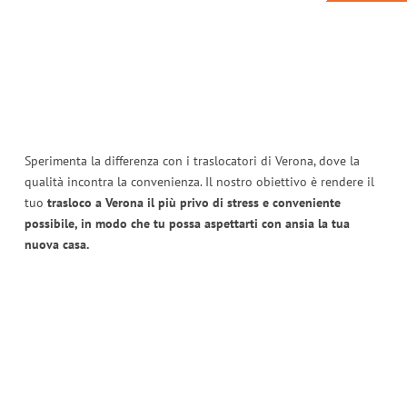
Sperimenta la differenza con i traslocatori di Verona, dove la
qualità incontra la convenienza. Il nostro obiettivo è rendere il
tuo
trasloco a Verona il più privo di stress e conveniente
possibile, in modo che tu possa aspettarti con ansia la tua
nuova casa.