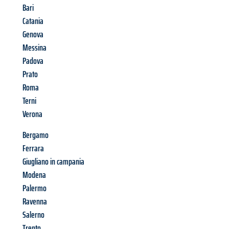
Bari
Catania
Genova
Messina
Padova
Prato
Roma
Terni
Verona
Bergamo
Ferrara
Giugliano in campania
Modena
Palermo
Ravenna
Salerno
Trento