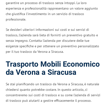
garantire un processo di trasloco senza intoppi. La loro
esperienza e professionalità rappresentano un valore aggiunto
che giustifica l’investimento in un servizio di trasloco
professionale.
Se desideri ulteriori informazioni sui costi e sui servizi di
trasloco, l’azienda sarà lieta di fornirti un preventivo gratuito e
senza impegno. Contatta l’azienda per discutere delle tue
esigenze specifiche e per ottenere un preventivo personalizzato
per il tuo trasloco da Verona a Siracusa.
Trasporto Mobili Economico
da Verona a Siracusa
Se stai pianificando un trasloco da Verona a Siracusa, è naturale
chiedersi quanto potrebbe costare. In questo articolo, ci
concentreremo sui costi di trasloco e su come l’azienda di servizi
di trasloco può aiutarti a gestire efficacemente il processo.