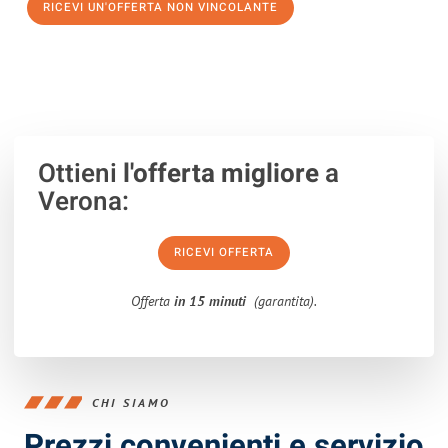
RICEVI UN'OFFERTA NON VINCOLANTE
100% non vincolante – Risposta garantita entro 15 minuti.
Ottieni
l'offerta migliore
a
Verona:
RICEVI OFFERTA
Offerta
in 15 minuti
(garantita).
CHI SIAMO
Prezzi convenienti e servizio