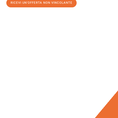
RICEVI UN'OFFERTA NON VINCOLANTE