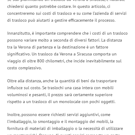
chiedersi quanto potrebbe costare. In questo articolo, ci
concentreremo sui costi di trasloco e su come l’azienda di servizi
di trasloco può aiutarti a gestire efficacemente il processo.
Innanzitutto, è importante comprendere che i costi di un trasloco
possono variare molto a seconda di diversi fattori. La distanza
tra la Verona di partenza e la destinazione è un fattore
significativo. Un trasloco da Verona a Siracusa comporta un
viaggio di oltre 800 chilometri, che incide inevitabilmente sul
costo complessivo.
Oltre alla distanza, anche la quantità di beni da trasportare
influisce sul costo. Se traslochi una casa intera con mobili
voluminosi e pesanti, il prezzo sarà certamente superiore
rispetto a un trasloco di un monolocale con pochi oggetti.
Inoltre, possono essere richiesti servizi aggiuntivi, come
l’imballaggio, lo smontaggio e il montaggio dei mobili, la
fornitura di materiali di imballaggio o la necessità di utilizzare