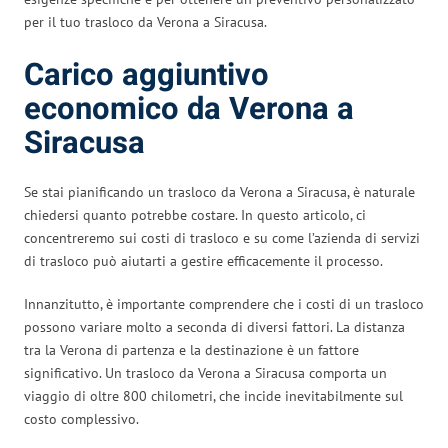
per il tuo trasloco da Verona a Siracusa.
Carico aggiuntivo
economico da Verona a
Siracusa
Se stai pianificando un trasloco da Verona a Siracusa, è naturale
chiedersi quanto potrebbe costare. In questo articolo, ci
concentreremo sui costi di trasloco e su come l’azienda di servizi
di trasloco può aiutarti a gestire efficacemente il processo.
Innanzitutto, è importante comprendere che i costi di un trasloco
possono variare molto a seconda di diversi fattori. La distanza
tra la Verona di partenza e la destinazione è un fattore
significativo. Un trasloco da Verona a Siracusa comporta un
viaggio di oltre 800 chilometri, che incide inevitabilmente sul
costo complessivo.