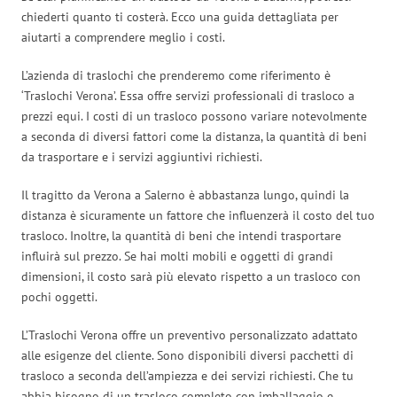
chiederti quanto ti costerà. Ecco una guida dettagliata per
aiutarti a comprendere meglio i costi.
L’azienda di traslochi che prenderemo come riferimento è
‘Traslochi Verona’. Essa offre servizi professionali di trasloco a
prezzi equi. I costi di un trasloco possono variare notevolmente
a seconda di diversi fattori come la distanza, la quantità di beni
da trasportare e i servizi aggiuntivi richiesti.
Il tragitto da Verona a Salerno è abbastanza lungo, quindi la
distanza è sicuramente un fattore che influenzerà il costo del tuo
trasloco. Inoltre, la quantità di beni che intendi trasportare
influirà sul prezzo. Se hai molti mobili e oggetti di grandi
dimensioni, il costo sarà più elevato rispetto a un trasloco con
pochi oggetti.
L’Traslochi Verona offre un preventivo personalizzato adattato
alle esigenze del cliente. Sono disponibili diversi pacchetti di
trasloco a seconda dell’ampiezza e dei servizi richiesti. Che tu
abbia bisogno di un trasloco completo con imballaggio e