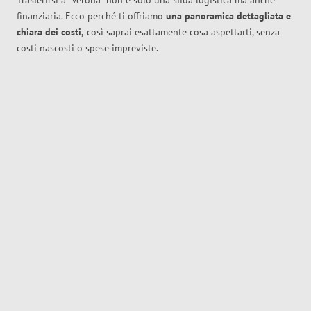
Trasferirsi a
Verona
non è solo una sfida logistica ma anche
finanziaria. Ecco perché ti offriamo
una panoramica dettagliata e
chiara dei costi,
così saprai esattamente cosa aspettarti, senza
costi nascosti o spese impreviste.