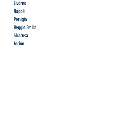
Livorno
Napoli
Perugia
Reggio Emilia
Siracusa
Torino
Richiedi ora la tua
offerta
al
miglior
prezzo !
Inviateci adesso la vostra richiesta non vincolante e
assicuratevi la vostra
offerta di trasloco per le vostre esigenze
a Verona
al miglior prezzo! Approfitta dell’occasione per