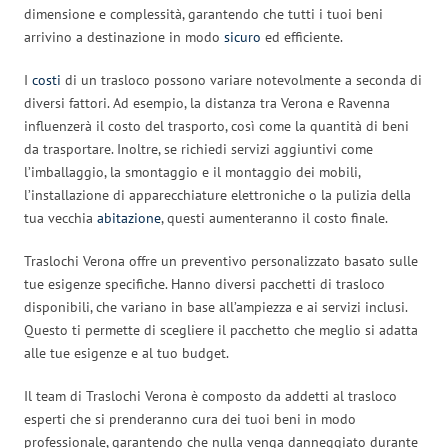
dimensione e complessità, garantendo che tutti i tuoi beni
arrivino a destinazione in modo
sicuro
ed efficiente.
I
costi
di un trasloco possono variare notevolmente a seconda di
diversi fattori. Ad esempio, la distanza tra Verona e Ravenna
influenzerà il costo del trasporto, così come la quantità di beni
da trasportare. Inoltre, se richiedi servizi aggiuntivi come
l’imballaggio, la smontaggio e il montaggio dei mobili,
l’installazione di apparecchiature elettroniche o la pulizia della
tua vecchia
abitazione
, questi aumenteranno il costo finale.
Traslochi Verona offre un preventivo personalizzato basato sulle
tue esigenze specifiche. Hanno diversi pacchetti di trasloco
disponibili, che variano in base all’ampiezza e ai servizi inclusi.
Questo ti permette di scegliere il pacchetto che meglio si adatta
alle tue esigenze e al tuo budget.
Il team di Traslochi Verona è composto da addetti al trasloco
esperti che si prenderanno cura dei tuoi beni in modo
professionale, garantendo che nulla venga danneggiato durante