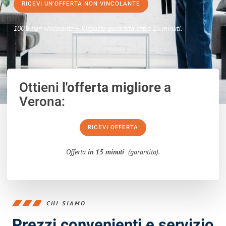
RICEVI UN'OFFERTA NON VINCOLANTE
100% non vincolante – Risposta garantita entro 15 minuti.
Ottieni
l'offerta migliore
a
Verona:
RICEVI OFFERTA
Offerta
in 15 minuti
(garantita).
CHI SIAMO
Prezzi convenienti e servizio