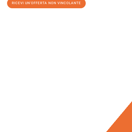
RICEVI UN'OFFERTA NON VINCOLANTE