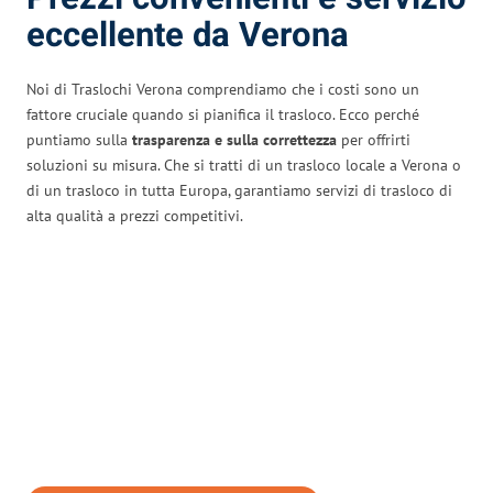
eccellente da Verona
Noi di Traslochi Verona comprendiamo che i costi sono un
fattore cruciale quando si pianifica il trasloco. Ecco perché
puntiamo sulla
trasparenza e sulla correttezza
per offrirti
soluzioni su misura. Che si tratti di un trasloco locale a Verona o
di un trasloco in tutta Europa, garantiamo servizi di trasloco di
alta qualità a prezzi competitivi.