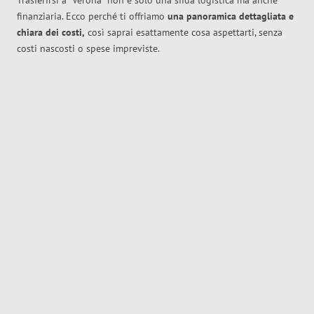
Trasferirsi a
Verona
non è solo una sfida logistica ma anche
finanziaria. Ecco perché ti offriamo
una panoramica dettagliata e
chiara dei costi,
così saprai esattamente cosa aspettarti, senza
costi nascosti o spese impreviste.