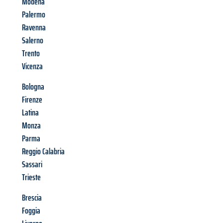
Modena
Palermo
Ravenna
Salerno
Trento
Vicenza
Bologna
Firenze
Latina
Monza
Parma
Reggio Calabria
Sassari
Trieste
Brescia
Foggia