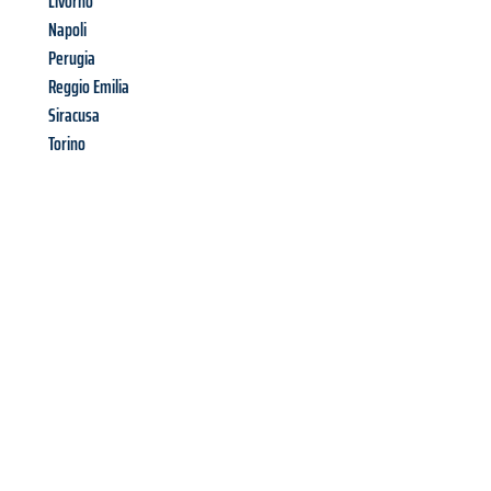
Livorno
Napoli
Perugia
Reggio Emilia
Siracusa
Torino
Richiedi ora la tua
offerta
al
miglior
prezzo !
Inviateci adesso la vostra richiesta non vincolante e
assicuratevi la vostra
offerta di trasloco per le vostre esigenze
a Verona
al miglior prezzo! Approfitta dell’occasione per