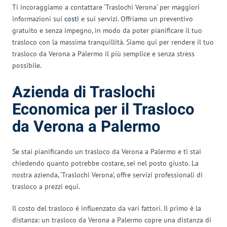
Ti incoraggiamo a contattare ‘Traslochi Verona’ per maggiori
informazioni sui
costi
e sui servizi. Offriamo un preventivo
gratuito e senza impegno, in modo da poter pianificare il tuo
trasloco con la massima tranquillità. Siamo qui per rendere il tuo
trasloco da Verona a Palermo il più semplice e senza stress
possibile.
Azienda di Traslochi
Economica per il Trasloco
da Verona a Palermo
Se stai pianificando un trasloco da Verona a Palermo e ti stai
chiedendo quanto potrebbe costare, sei nel posto giusto. La
nostra azienda, ‘Traslochi Verona’, offre servizi professionali di
trasloco a prezzi equi.
Il costo del trasloco è influenzato da vari fattori. Il primo è la
distanza: un trasloco da Verona a Palermo copre una distanza di