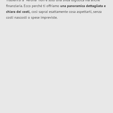
Trasferirsi a
Verona
non è solo una sfida logistica ma anche
finanziaria. Ecco perché ti offriamo
una panoramica dettagliata e
chiara dei costi,
così saprai esattamente cosa aspettarti, senza
costi nascosti o spese impreviste.