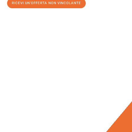
RICEVI UN'OFFERTA NON VINCOLANTE