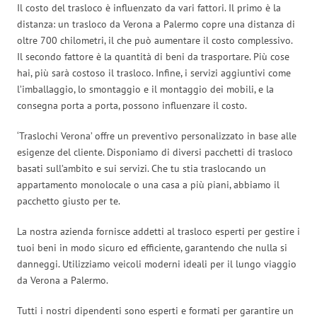
Il costo del trasloco è influenzato da vari fattori. Il primo è la
distanza: un trasloco da Verona a Palermo copre una distanza di
oltre 700 chilometri, il che può aumentare il costo complessivo.
Il secondo fattore è la quantità di beni da trasportare. Più cose
hai, più sarà costoso il trasloco. Infine, i servizi aggiuntivi come
l’imballaggio, lo smontaggio e il montaggio dei mobili, e la
consegna porta a porta, possono influenzare il costo.
‘Traslochi Verona’ offre un preventivo personalizzato in base alle
esigenze del cliente. Disponiamo di diversi pacchetti di trasloco
basati sull’ambito e sui servizi. Che tu stia traslocando un
appartamento monolocale o una casa a più piani, abbiamo il
pacchetto giusto per te.
La nostra azienda fornisce addetti al trasloco esperti per gestire i
tuoi beni in modo sicuro ed efficiente, garantendo che nulla si
danneggi. Utilizziamo veicoli moderni ideali per il lungo viaggio
da Verona a Palermo.
Tutti i nostri dipendenti sono esperti e formati per garantire un