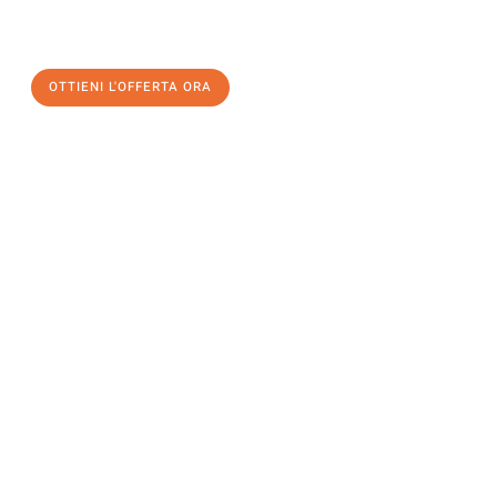
un
trasloco senza stress
e con il massimo comfort:
OTTIENI L'OFFERTA ORA