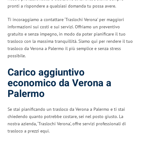
pronti a rispondere a qualsiasi domanda tu possa avere.
Ti incoraggiamo a contattare ‘Traslochi Verona’ per maggiori
informazioni sui costi e sui servizi. Offriamo un preventivo
gratuito e senza impegno, in modo da poter pianificare il tuo
trasloco con la massima tranquillità. Siamo qui per rendere il tuo
trasloco da Verona a Palermo il più semplice e senza stress
possibile.
Carico aggiuntivo
economico da Verona a
Palermo
Se stai pianificando un trasloco da Verona a Palermo e ti stai
chiedendo quanto potrebbe costare, sei nel posto giusto. La
nostra azienda, ‘Traslochi Verona’, offre servizi professionali di
trasloco a prezzi equi.