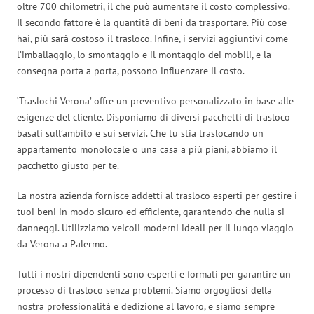
oltre 700 chilometri, il che può aumentare il costo complessivo.
Il secondo fattore è la quantità di beni da trasportare. Più cose
hai, più sarà costoso il trasloco. Infine, i servizi aggiuntivi come
l’imballaggio, lo smontaggio e il montaggio dei mobili, e la
consegna porta a porta, possono influenzare il costo.
‘Traslochi Verona’ offre un preventivo personalizzato in base alle
esigenze del cliente. Disponiamo di diversi pacchetti di trasloco
basati sull’ambito e sui servizi. Che tu stia traslocando un
appartamento monolocale o una casa a più piani, abbiamo il
pacchetto giusto per te.
La nostra azienda fornisce addetti al trasloco esperti per gestire i
tuoi beni in modo sicuro ed efficiente, garantendo che nulla si
danneggi. Utilizziamo veicoli moderni ideali per il lungo viaggio
da Verona a Palermo.
Tutti i nostri dipendenti sono esperti e formati per garantire un
processo di trasloco senza problemi. Siamo orgogliosi della
nostra professionalità e dedizione al lavoro, e siamo sempre