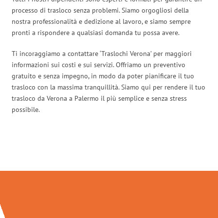
processo di trasloco senza problemi. Siamo orgogliosi della
nostra professionalità e dedizione al lavoro, e siamo sempre
pronti a rispondere a qualsiasi domanda tu possa avere.
Ti incoraggiamo a contattare ‘Traslochi Verona’ per maggiori
informazioni sui costi e sui servizi. Offriamo un preventivo
gratuito e senza impegno, in modo da poter pianificare il tuo
trasloco con la massima tranquillità. Siamo qui per rendere il tuo
trasloco da Verona a Palermo il più semplice e senza stress
possibile.
Traslochi Verona in numeri: