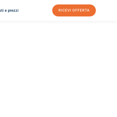
ti e prezzi
RICEVI OFFERTA