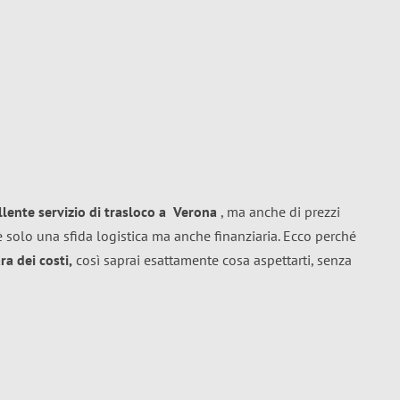
llente
servizio di trasloco
a
Verona
, ma anche di prezzi
 solo una sfida logistica ma anche finanziaria. Ecco perché
a dei costi,
così saprai esattamente cosa aspettarti, senza