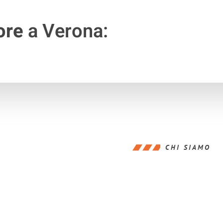
ore
a Verona:
CHI SIAMO