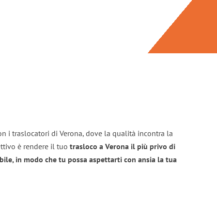
n i traslocatori di Verona, dove la qualità incontra la
ttivo è rendere il tuo
trasloco a Verona il più privo di
bile, in modo che tu possa aspettarti con ansia la tua