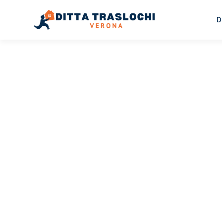
D
TRASLOCHI VERONA
Traslochi
Verona