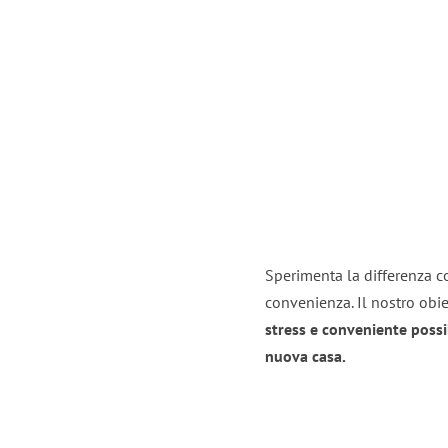
Sperimenta la differenza co
convenienza. Il nostro obie
stress e conveniente possi
nuova casa.