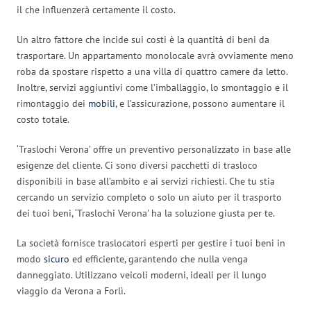
il che influenzerà certamente il costo.
Un altro fattore che incide sui costi è la quantità di beni da
trasportare. Un appartamento monolocale avrà ovviamente meno
roba da spostare rispetto a una villa di quattro camere da letto.
Inoltre, servizi aggiuntivi come l’imballaggio, lo smontaggio e il
rimontaggio dei
mobili
, e l’assicurazione, possono aumentare il
costo totale.
‘Traslochi Verona’ offre un preventivo personalizzato in base alle
esigenze del cliente. Ci sono diversi pacchetti di trasloco
disponibili in base all’ambito e ai servizi richiesti. Che tu stia
cercando un servizio completo o solo un aiuto per il trasporto
dei tuoi beni, ‘Traslochi Verona’ ha la soluzione giusta per te.
La società fornisce traslocatori esperti per gestire i tuoi beni in
modo
sicuro
ed efficiente, garantendo che nulla venga
danneggiato. Utilizzano veicoli moderni, ideali per il lungo
viaggio da Verona a Forlì.