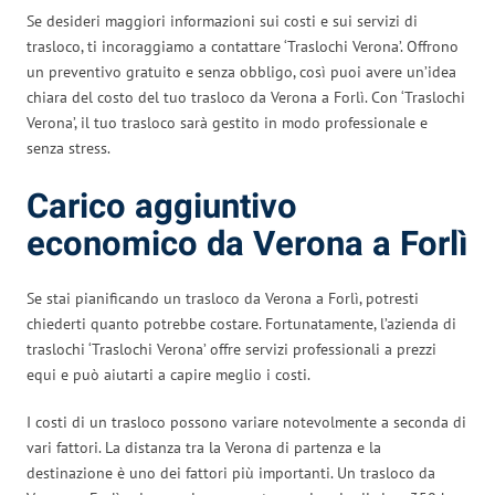
Se desideri maggiori informazioni sui costi e sui servizi di
trasloco, ti incoraggiamo a contattare ‘Traslochi Verona’. Offrono
un preventivo gratuito e senza obbligo, così puoi avere un’idea
chiara del costo del tuo trasloco da Verona a Forlì. Con ‘Traslochi
Verona’, il tuo trasloco sarà gestito in modo professionale e
senza stress.
Carico aggiuntivo
economico da Verona a Forlì
Se stai pianificando un trasloco da Verona a Forlì, potresti
chiederti quanto potrebbe costare. Fortunatamente, l’azienda di
traslochi ‘Traslochi Verona’ offre servizi professionali a prezzi
equi e può aiutarti a capire meglio i costi.
I costi di un trasloco possono variare notevolmente a seconda di
vari fattori. La distanza tra la Verona di partenza e la
destinazione è uno dei fattori più importanti. Un trasloco da