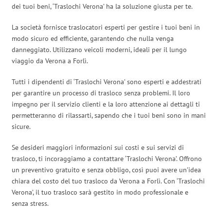
dei tuoi beni, ‘Traslochi Verona’ ha la soluzione giusta per te.
La società fornisce traslocatori esperti per gestire i tuoi beni in
modo sicuro ed efficiente, garantendo che nulla venga
danneggiato. Utilizzano veicoli moderni, ideali per il lungo
viaggio da Verona a Forlì.
Tutti i dipendenti di ‘Traslochi Verona’ sono esperti e addestrati
per garantire un processo di trasloco senza problemi. Il loro
impegno per il servizio clienti e la loro attenzione ai dettagli ti
permetteranno di rilassarti, sapendo che i tuoi beni sono in mani
sicure.
Se desideri maggiori informazioni sui costi e sui servizi di
trasloco, ti incoraggiamo a contattare ‘Traslochi Verona’. Offrono
un preventivo gratuito e senza obbligo, così puoi avere un’idea
chiara del costo del tuo trasloco da Verona a Forlì. Con ‘Traslochi
Verona’, il tuo trasloco sarà gestito in modo professionale e
senza stress.