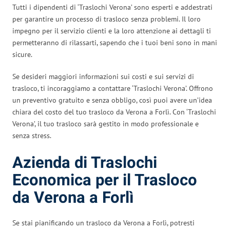
Tutti i dipendenti di ‘Traslochi Verona’ sono esperti e addestrati
per garantire un processo di trasloco senza problemi. Il loro
impegno per il servizio clienti e la loro attenzione ai dettagli ti
permetteranno di rilassarti, sapendo che i tuoi beni sono in mani
sicure.
Se desideri maggiori informazioni sui costi e sui servizi di
trasloco, ti incoraggiamo a contattare ‘Traslochi Verona’. Offrono
un preventivo gratuito e senza obbligo, così puoi avere un’idea
chiara del costo del tuo trasloco da Verona a Forlì. Con ‘Traslochi
Verona’, il tuo trasloco sarà gestito in modo professionale e
senza stress.
Azienda di Traslochi
Economica per il Trasloco
da Verona a Forlì
Se stai pianificando un trasloco da Verona a Forlì, potresti