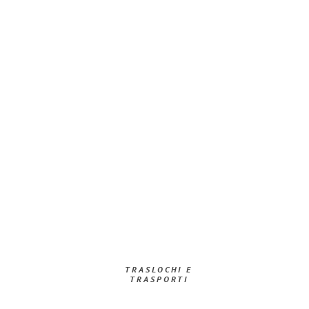
TRASLOCHI E
TRASPORTI​