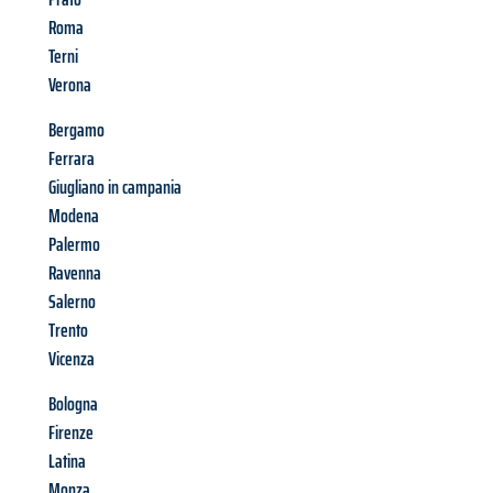
Roma
Terni
Verona
Bergamo
Ferrara
Giugliano in campania
Modena
Palermo
Ravenna
Salerno
Trento
Vicenza
Bologna
Firenze
Latina
Monza