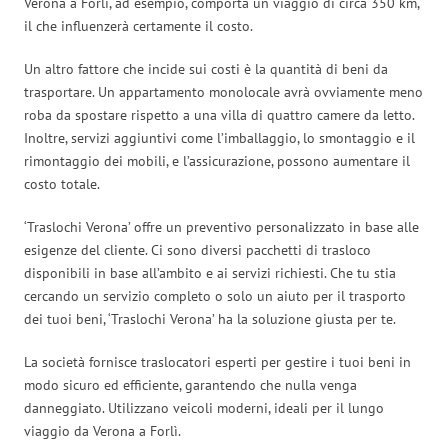
Verona a Forlì, ad esempio, comporta un viaggio di circa 350 km,
il che influenzerà certamente il costo.
Un altro fattore che incide sui costi è la quantità di beni da
trasportare. Un appartamento monolocale avrà ovviamente meno
roba da spostare rispetto a una villa di quattro camere da letto.
Inoltre, servizi aggiuntivi come l’imballaggio, lo smontaggio e il
rimontaggio dei mobili, e l’assicurazione, possono aumentare il
costo totale.
‘Traslochi Verona’ offre un preventivo personalizzato in base alle
esigenze del cliente. Ci sono diversi pacchetti di trasloco
disponibili in base all’ambito e ai servizi richiesti. Che tu stia
cercando un servizio completo o solo un aiuto per il trasporto
dei tuoi beni, ‘Traslochi Verona’ ha la soluzione giusta per te.
La società fornisce traslocatori esperti per gestire i tuoi beni in
modo sicuro ed efficiente, garantendo che nulla venga
danneggiato. Utilizzano veicoli moderni, ideali per il lungo
viaggio da Verona a Forlì.