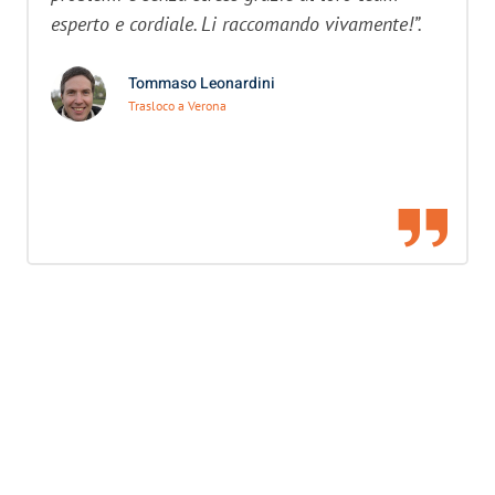
esperto e cordiale. Li raccomando vivamente!”.
Tommaso Leonardini
Trasloco a Verona