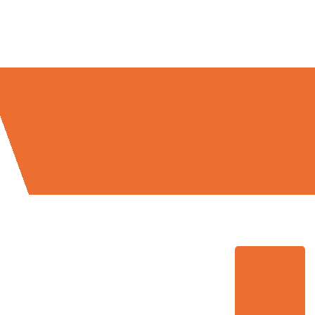
Traslochi Verona in numeri: