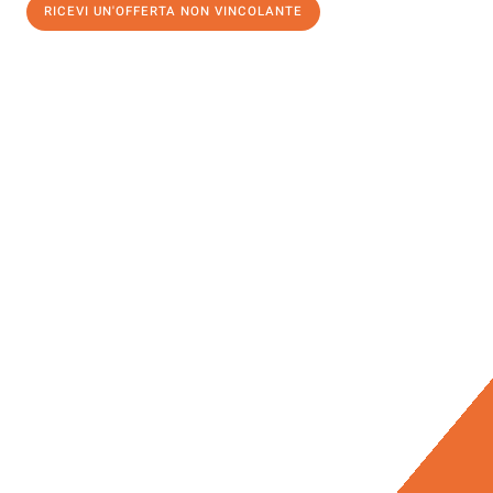
RICEVI UN'OFFERTA NON VINCOLANTE