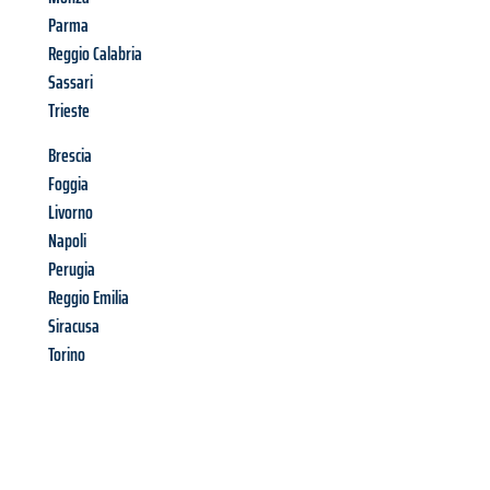
Parma
Reggio Calabria
Sassari
Trieste
Brescia
Foggia
Livorno
Napoli
Perugia
Reggio Emilia
Siracusa
Torino