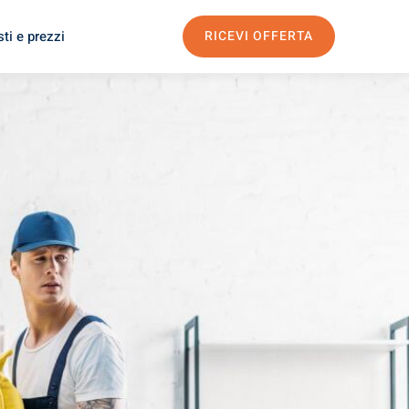
ti e prezzi
RICEVI OFFERTA