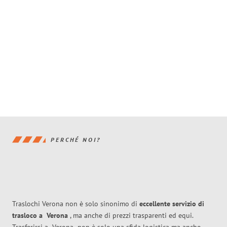
PERCHÉ NOI?
Traslochi Verona non è solo sinonimo di
eccellente
servizio di
trasloco
a
Verona
, ma anche di prezzi trasparenti ed equi.