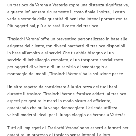
un trasloco da Verona a Västerås copre una distanza significativa,
e questo influenzerà sicuramente il costo finale. Inoltre, il costo
varia a seconda della quantità di beni che intendi portare con te.
Più oggetti hai, più alto sarà il costo del trasloco.
‘Traslochi Verona’ offre un preventivo personalizzato in base alle
esigenze del cliente, con diversi pacchetti di trasloco disponibili
in base all’ambito e ai servizi. Che tu abbia bisogno di un
servizio di imballaggio completo, di un trasporto specializzato
per oggetti di valore o di un servizio di smontaggio e
montaggio dei mobili, ‘Traslochi Verona’ ha la soluzione per te.
Un altro aspetto da considerare è la sicurezza dei tuoi beni
durante il trasloco. ‘Traslochi Verona’ fornisce addetti al trasloco
esperti per gestire le merci in modo sicuro ed efficiente,
garantendo che nulla venga danneggiato. L’azienda utilizza
veicoli moderni ideali per il lungo viaggio da Verona a Västerås.
Tutti gli impiegati di ‘Traslochi Verona’ sono esperti e formati per
garantire un processo di trasloco senza intoppi. La loro