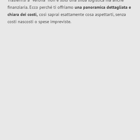
Trasferirsi a
Verona
non è solo una sfida logistica ma anche
finanziaria. Ecco perché ti offriamo
una panoramica dettagliata e
chiara dei costi,
così saprai esattamente cosa aspettarti, senza
costi nascosti o spese impreviste.