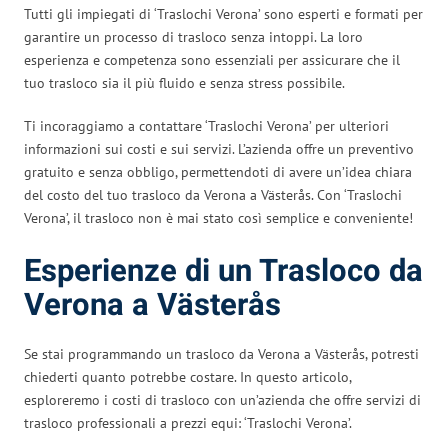
Tutti gli impiegati di ‘Traslochi Verona’ sono esperti e formati per
garantire un processo di trasloco senza intoppi. La loro
esperienza e competenza sono essenziali per assicurare che il
tuo trasloco sia il più fluido e senza stress possibile.
Ti incoraggiamo a contattare ‘Traslochi Verona’ per ulteriori
informazioni sui costi e sui servizi. L’azienda offre un preventivo
gratuito e senza obbligo, permettendoti di avere un’idea chiara
del costo del tuo trasloco da Verona a Västerås. Con ‘Traslochi
Verona’, il trasloco non è mai stato così semplice e conveniente!
Esperienze di un Trasloco da
Verona a Västerås
Se stai programmando un trasloco da Verona a Västerås, potresti
chiederti quanto potrebbe costare. In questo articolo,
esploreremo i costi di trasloco con un’azienda che offre servizi di
trasloco professionali a prezzi equi: ‘Traslochi Verona’.