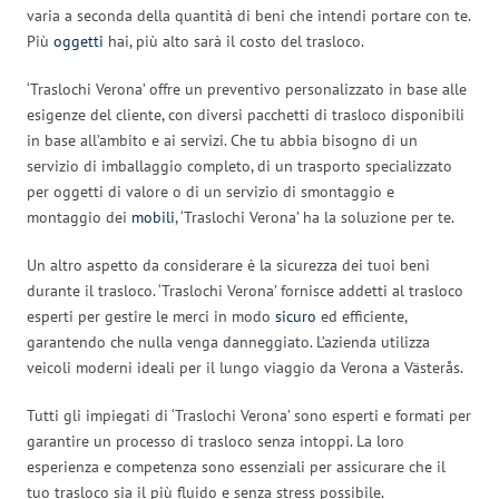
varia a seconda della quantità di beni che intendi portare con te.
Più
oggetti
hai, più alto sarà il costo del trasloco.
‘Traslochi Verona’ offre un preventivo personalizzato in base alle
esigenze del cliente, con diversi pacchetti di trasloco disponibili
in base all’ambito e ai servizi. Che tu abbia bisogno di un
servizio di imballaggio completo, di un trasporto specializzato
per oggetti di valore o di un servizio di smontaggio e
montaggio dei
mobili
, ‘Traslochi Verona’ ha la soluzione per te.
Un altro aspetto da considerare è la sicurezza dei tuoi beni
durante il trasloco. ‘Traslochi Verona’ fornisce addetti al trasloco
esperti per gestire le merci in modo
sicuro
ed efficiente,
garantendo che nulla venga danneggiato. L’azienda utilizza
veicoli moderni ideali per il lungo viaggio da Verona a Västerås.
Tutti gli impiegati di ‘Traslochi Verona’ sono esperti e formati per
garantire un processo di trasloco senza intoppi. La loro
esperienza e competenza sono essenziali per assicurare che il
tuo trasloco sia il più fluido e senza stress possibile.