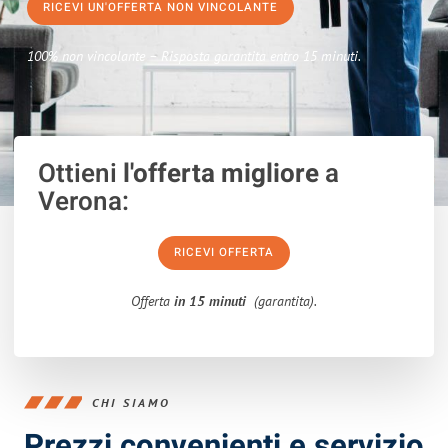
RICEVI UN'OFFERTA NON VINCOLANTE
100% non vincolante – Risposta garantita entro 15 minuti.
Ottieni
l'offerta migliore
a
Verona:
RICEVI OFFERTA
Offerta
in 15 minuti
(garantita).
CHI SIAMO
Prezzi convenienti e servizio