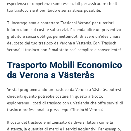
esperienza e competenza sono essenziali per assicurare che il
tuo trasloco sia il più fluido e senza stress possibile.
Ti incoraggiamo a contattare ‘Traslochi Verona’ per ulteriori
informazioni sui costi e sui servizi. L’azienda offre un preventivo
gratuito e senza obbligo, permettendoti di avere un’idea chiara
del costo del tuo trasloco da Verona a Västerås. Con ‘Traslochi
Verona’, il trasloco non è mai stato così semplice e conveniente!
Trasporto Mobili Economico
da Verona a Västerås
Se stai programmando un trasloco da Verona a Västerås, potresti
chiederti quanto potrebbe costare. In questo articolo,
esploreremo i costi di trasloco con un’azienda che offre servizi di
trasloco professionali a prezzi equi: ‘Traslochi Verona’.
Il costo del trasloco è influenzato da diversi fattori come la
distanza, la quantità di merci e i servizi aggiuntivi. Per esempio,