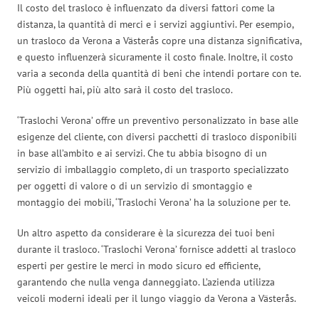
Il costo del trasloco è influenzato da diversi fattori come la
distanza, la quantità di merci e i servizi aggiuntivi. Per esempio,
un trasloco da Verona a Västerås copre una distanza significativa,
e questo influenzerà sicuramente il costo finale. Inoltre, il costo
varia a seconda della quantità di beni che intendi portare con te.
Più oggetti hai, più alto sarà il costo del trasloco.
‘Traslochi Verona’ offre un preventivo personalizzato in base alle
esigenze del cliente, con diversi pacchetti di trasloco disponibili
in base all’ambito e ai servizi. Che tu abbia bisogno di un
servizio di imballaggio completo, di un trasporto specializzato
per oggetti di valore o di un servizio di smontaggio e
montaggio dei mobili, ‘Traslochi Verona’ ha la soluzione per te.
Un altro aspetto da considerare è la sicurezza dei tuoi beni
durante il trasloco. ‘Traslochi Verona’ fornisce addetti al trasloco
esperti per gestire le merci in modo sicuro ed efficiente,
garantendo che nulla venga danneggiato. L’azienda utilizza
veicoli moderni ideali per il lungo viaggio da Verona a Västerås.