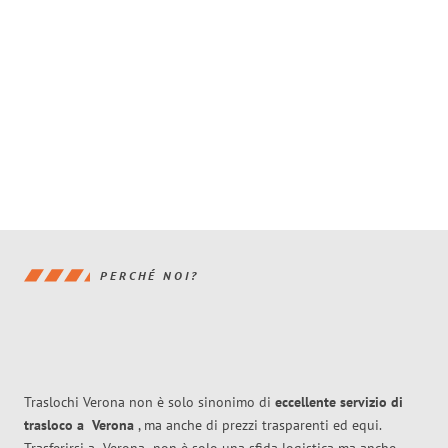
PERCHÉ NOI?
Traslochi Verona non è solo sinonimo di
eccellente
servizio di
trasloco
a
Verona
, ma anche di prezzi trasparenti ed equi.