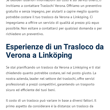
invitiamo a contattare Traslochi Verona. Offriamo un preventivo
gratuito e senza impegno, per aiutarti a capire meglio quanto
potrebbe costare il tuo trasloco da Verona a Linköping. Ci
impegniamo a offrire un servizio di qualità al prezzo più equo
possibile. Non esitare a contattarci per qualsiasi domanda o per
richiedere un preventivo.
Esperienze di un Trasloco da
Verona a Linköping
Se stai pianificando un trasloco da Verona a Linköping e ti stai
chiedendo quanto potrebbe costare, sei nel posto giusto. La
nostra azienda, leader nel settore dei traslochi, offre servizi
professionali a prezzi competitivi, garantendo un trasporto
sicuro ed efficiente dei tuoi beni.
Il costo di un trasloco può variare in base a diversi fattori. Il
primo aspetto da considerare è la distanza: un trasloco da