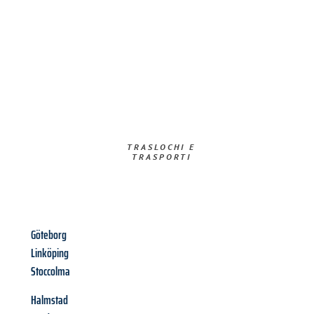
TRASLOCHI E
TRASPORTI​
Göteborg
Linköping
Stoccolma
Halmstad