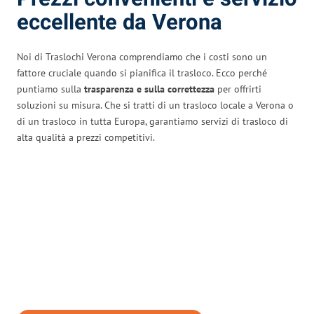
eccellente da Verona
Noi di Traslochi Verona comprendiamo che i costi sono un
fattore cruciale quando si pianifica il trasloco. Ecco perché
puntiamo sulla
trasparenza e sulla correttezza
per offrirti
soluzioni su misura. Che si tratti di un trasloco locale a Verona o
di un trasloco in tutta Europa, garantiamo servizi di trasloco di
alta qualità a prezzi competitivi.