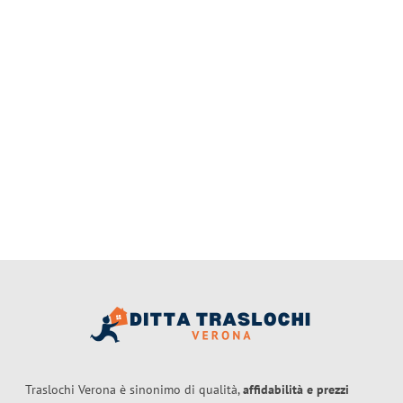
Traslochi Verona è sinonimo di qualità,
affidabilità e prezzi