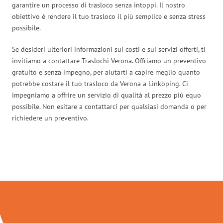
garantire un processo di trasloco senza intoppi. Il nostro
obiettivo è rendere il tuo trasloco il più semplice e senza stress
possibile.
Se desideri ulteriori informazioni sui costi e sui servizi offerti, ti
invitiamo a contattare Traslochi Verona. Offriamo un preventivo
gratuito e senza impegno, per aiutarti a capire meglio quanto
potrebbe costare il tuo trasloco da Verona a Linköping. Ci
impegniamo a offrire un servizio di qualità al prezzo più equo
possibile. Non esitare a contattarci per qualsiasi domanda o per
richiedere un preventivo.
Traslochi Verona in numeri: