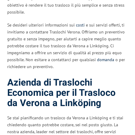
obiettivo è rendere il tuo trasloco il più semplice e senza stress
possibile.
Se desideri ulteriori informazioni sui
costi
e sui servizi offerti, ti
invitiamo a contattare Traslochi Verona. Offriamo un preventivo
gratuito e senza impegno, per aiutarti a capire meglio quanto
potrebbe costare il tuo trasloco da Verona a Linköping. Ci
impegniamo a offrire un servizio di qualità al prezzo più equo
possibile. Non esitare a contattarci per qualsiasi
domanda
o per
richiedere un preventivo.
Azienda di Traslochi
Economica per il Trasloco
da Verona a Linköping
Se stai pianificando un trasloco da Verona a Linköping e ti stai
chiedendo quanto potrebbe costare, sei nel posto giusto. La
nostra azienda, leader nel settore dei traslochi, offre servizi