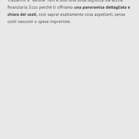
Trasferirsi a
Verona
non è solo una sfida logistica ma anche
finanziaria. Ecco perché ti offriamo
una panoramica dettagliata e
chiara dei costi,
così saprai esattamente cosa aspettarti, senza
costi nascosti o spese impreviste.