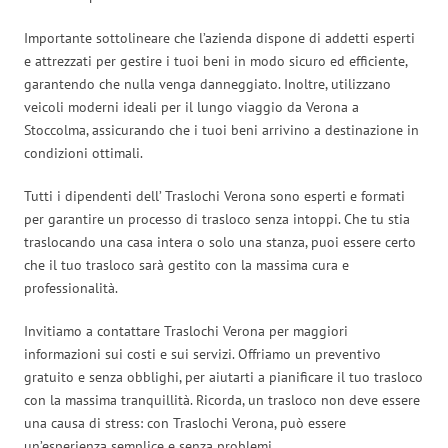
Importante sottolineare che l’azienda dispone di addetti esperti
e attrezzati per gestire i tuoi beni in modo sicuro ed efficiente,
garantendo che nulla venga danneggiato. Inoltre, utilizzano
veicoli moderni ideali per il lungo viaggio da Verona a
Stoccolma, assicurando che i tuoi beni arrivino a destinazione in
condizioni ottimali.
Tutti i dipendenti dell’ Traslochi Verona sono esperti e formati
per garantire un processo di trasloco senza intoppi. Che tu stia
traslocando una casa intera o solo una stanza, puoi essere certo
che il tuo trasloco sarà gestito con la massima cura e
professionalità.
Invitiamo a contattare Traslochi Verona per maggiori
informazioni sui costi e sui servizi. Offriamo un preventivo
gratuito e senza obblighi, per aiutarti a pianificare il tuo trasloco
con la massima tranquillità. Ricorda, un trasloco non deve essere
una causa di stress: con Traslochi Verona, può essere
un’esperienza semplice e senza problemi.