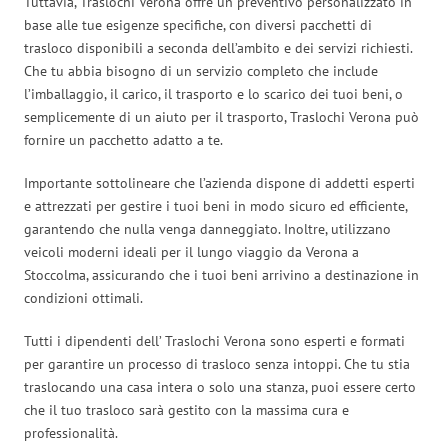
Tuttavia, Traslochi Verona offre un preventivo personalizzato in
base alle tue esigenze specifiche, con diversi pacchetti di
trasloco disponibili a seconda dell’ambito e dei servizi richiesti.
Che tu abbia bisogno di un servizio completo che include
l’imballaggio, il carico, il trasporto e lo scarico dei tuoi beni, o
semplicemente di un aiuto per il trasporto, Traslochi Verona può
fornire un pacchetto adatto a te.
Importante sottolineare che l’azienda dispone di addetti esperti
e attrezzati per gestire i tuoi beni in modo sicuro ed efficiente,
garantendo che nulla venga danneggiato. Inoltre, utilizzano
veicoli moderni ideali per il lungo viaggio da Verona a
Stoccolma, assicurando che i tuoi beni arrivino a destinazione in
condizioni ottimali.
Tutti i dipendenti dell’ Traslochi Verona sono esperti e formati
per garantire un processo di trasloco senza intoppi. Che tu stia
traslocando una casa intera o solo una stanza, puoi essere certo
che il tuo trasloco sarà gestito con la massima cura e
professionalità.