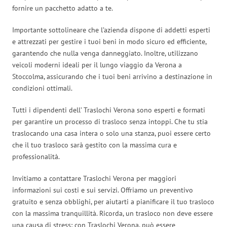
fornire un pacchetto adatto a te.
Importante sottolineare che l’azienda dispone di addetti esperti
e attrezzati per gestire i tuoi beni in modo sicuro ed efficiente,
garantendo che nulla venga danneggiato. Inoltre, utilizzano
veicoli moderni ideali per il lungo viaggio da Verona a
Stoccolma, assicurando che i tuoi beni arrivino a destinazione in
condizioni ottimali.
Tutti i dipendenti dell’ Traslochi Verona sono esperti e formati
per garantire un processo di trasloco senza intoppi. Che tu stia
traslocando una casa intera o solo una stanza, puoi essere certo
che il tuo trasloco sarà gestito con la massima cura e
professionalità.
Invitiamo a contattare Traslochi Verona per maggiori
informazioni sui costi e sui servizi. Offriamo un preventivo
gratuito e senza obblighi, per aiutarti a pianificare il tuo trasloco
con la massima tranquillità. Ricorda, un trasloco non deve essere
una causa di stress: con Traslochi Verona, può essere