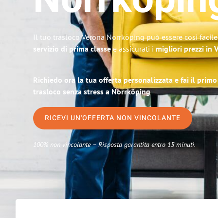
Norrköpin
Il tuo trasloco Verona Norrköping può essere così facile
servizio di prima classe
e assicurati i
migliori prezzi in
Richiedo ora la tua offerta personalizzata e fai il prim
trasloco senza stress a Norrköping
RICEVI UN'OFFERTA NON VINCOLANTE
100% non vincolante – Risposta garantita entro 15 minuti.