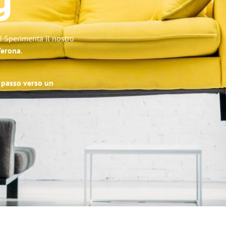
g
! Sperimenta il nostro
 Verona
.
o passo verso un