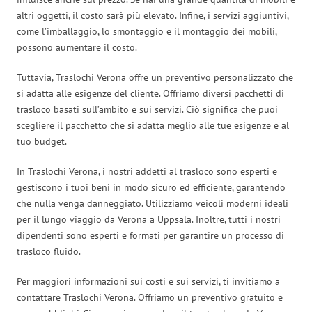
altri oggetti, il costo sarà più elevato. Infine, i servizi aggiuntivi,
come l’imballaggio, lo smontaggio e il montaggio dei mobili,
possono aumentare il costo.
Tuttavia, Traslochi Verona offre un preventivo personalizzato che
si adatta alle esigenze del cliente. Offriamo diversi pacchetti di
trasloco basati sull’ambito e sui servizi. Ciò significa che puoi
scegliere il pacchetto che si adatta meglio alle tue esigenze e al
tuo budget.
In Traslochi Verona, i nostri addetti al trasloco sono esperti e
gestiscono i tuoi beni in modo sicuro ed efficiente, garantendo
che nulla venga danneggiato. Utilizziamo veicoli moderni ideali
per il lungo viaggio da Verona a Uppsala. Inoltre, tutti i nostri
dipendenti sono esperti e formati per garantire un processo di
trasloco fluido.
Per maggiori informazioni sui costi e sui servizi, ti invitiamo a
contattare Traslochi Verona. Offriamo un preventivo gratuito e