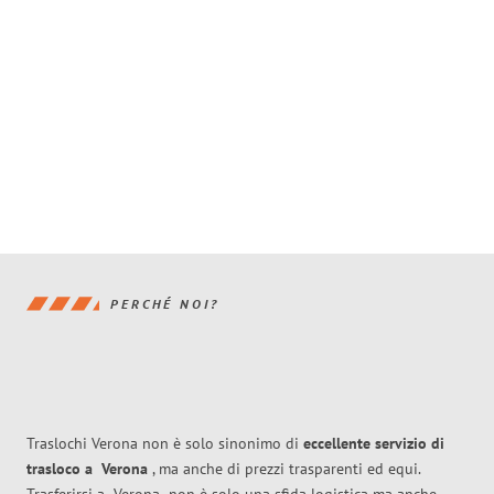
PERCHÉ NOI?
Traslochi Verona non è solo sinonimo di
eccellente
servizio di
trasloco
a
Verona
, ma anche di prezzi trasparenti ed equi.