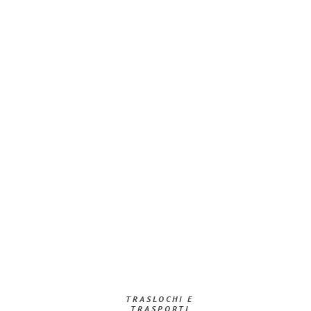
TRASLOCHI E
TRASPORTI​