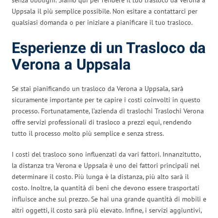
Uppsala il più semplice possibile. Non esitare a contattarci per
qualsiasi domanda o per iniziare a pianificare il tuo trasloco.
Esperienze di un Trasloco da
Verona a Uppsala
Se stai pianificando un trasloco da Verona a Uppsala, sarà
sicuramente importante per te capire i costi coinvolti in questo
processo. Fortunatamente, l’azienda di traslochi Traslochi Verona
offre servizi professionali di trasloco a prezzi equi, rendendo
tutto il processo molto più semplice e senza stress.
I costi del trasloco sono influenzati da vari fattori. Innanzitutto,
la distanza tra Verona e Uppsala è uno dei fattori principali nel
determinare il costo. Più lunga è la distanza, più alto sarà il
costo. Inoltre, la quantità di beni che devono essere trasportati
influisce anche sul prezzo. Se hai una grande quantità di mobili e
altri oggetti, il costo sarà più elevato. Infine, i servizi aggiuntivi,