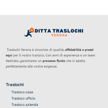
Traslochi Verona è sinonimo di qualità,
affidabilità e prezzi
equi
per il vostro trasloco. Con anni di esperienza e un team
dedicato, garantiamo un
processo fluido
che si adatta
perfettamente alle vostre esigenze.
Traslochi
Trasloco casa
Trasloco ufficio
Trasloco azienda