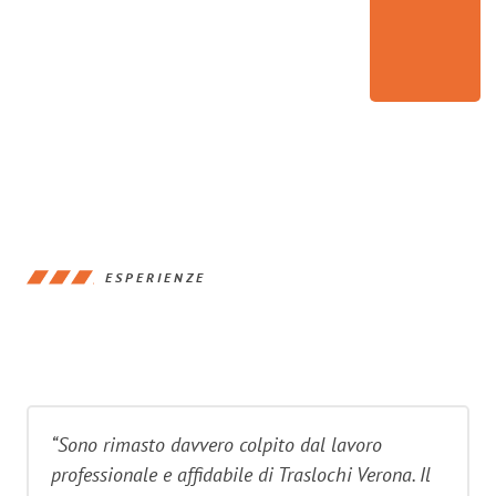
ESPERIENZE
“Sono rimasto davvero colpito dal lavoro
professionale e affidabile di Traslochi Verona. Il