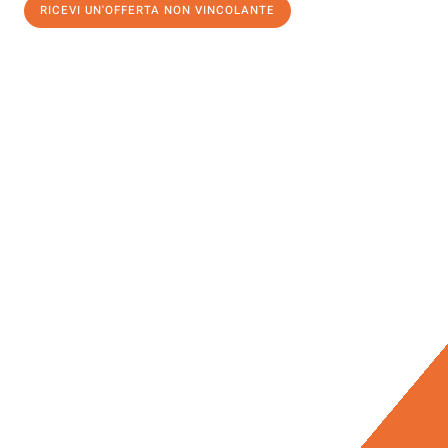
RICEVI UN'OFFERTA NON VINCOLANTE