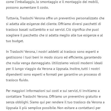
come l’imballaggio, lo smontaggio e il montaggio dei mobili,
possono aumentare il costo.
Tuttavia, Traslochi Verona offre un preventivo personalizzato che
si adatta alle esigenze del cliente. Offriamo diversi pacchetti di
trasloco basati sull’ambito e sui servizi. Ciò significa che puoi
scegliere il pacchetto che si adatta meglio alle tue esigenze e al
tuo budget.
In Traslochi Verona, i nostri addetti al trasloco sono esperti e
gestiscono i tuoi beni in modo sicuro ed efficiente, garantendo
che nulla venga danneggiato. Utilizziamo veicoli moderni ideali
per il lungo viaggio da Verona a Uppsala. Inoltre, tutti i nostri
dipendenti sono esperti e formati per garantire un processo di
trasloco fluido.
Per maggiori informazioni sui costi e sui servizi, ti invitiamo a
contattare Traslochi Verona. Offriamo un preventivo gratuito e
senza obblighi. Siamo qui per rendere il tuo trasloco da Verona a
Uppsala il più semplice possibile. Non esitare a contattarci per