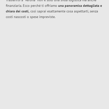
Trasferirsi a
Verona
non è solo una sfida logistica ma anche
finanziaria. Ecco perché ti offriamo
una panoramica dettagliata e
chiara dei costi,
così saprai esattamente cosa aspettarti, senza
costi nascosti o spese impreviste.