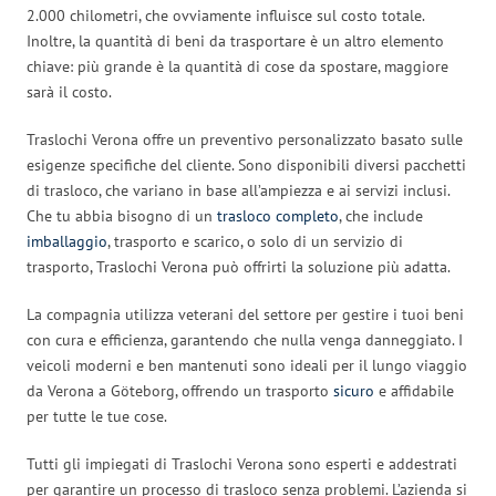
2.000 chilometri, che ovviamente influisce sul costo totale.
Inoltre, la quantità di beni da trasportare è un altro elemento
chiave: più grande è la quantità di cose da spostare, maggiore
sarà il costo.
Traslochi Verona offre un preventivo personalizzato basato sulle
esigenze specifiche del cliente. Sono disponibili diversi pacchetti
di trasloco, che variano in base all’ampiezza e ai servizi inclusi.
Che tu abbia bisogno di un
trasloco completo
, che include
imballaggio
, trasporto e scarico, o solo di un servizio di
trasporto, Traslochi Verona può offrirti la soluzione più adatta.
La compagnia utilizza veterani del settore per gestire i tuoi beni
con cura e efficienza, garantendo che nulla venga danneggiato. I
veicoli moderni e ben mantenuti sono ideali per il lungo viaggio
da Verona a Göteborg, offrendo un trasporto
sicuro
e affidabile
per tutte le tue cose.
Tutti gli impiegati di Traslochi Verona sono esperti e addestrati
per garantire un processo di trasloco senza problemi. L’azienda si