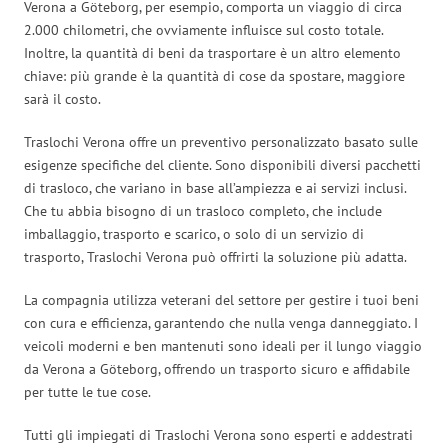
Verona a Göteborg, per esempio, comporta un viaggio di circa
2.000 chilometri, che ovviamente influisce sul costo totale.
Inoltre, la quantità di beni da trasportare è un altro elemento
chiave: più grande è la quantità di cose da spostare, maggiore
sarà il costo.
Traslochi Verona offre un preventivo personalizzato basato sulle
esigenze specifiche del cliente. Sono disponibili diversi pacchetti
di trasloco, che variano in base all’ampiezza e ai servizi inclusi.
Che tu abbia bisogno di un trasloco completo, che include
imballaggio, trasporto e scarico, o solo di un servizio di
trasporto, Traslochi Verona può offrirti la soluzione più adatta.
La compagnia utilizza veterani del settore per gestire i tuoi beni
con cura e efficienza, garantendo che nulla venga danneggiato. I
veicoli moderni e ben mantenuti sono ideali per il lungo viaggio
da Verona a Göteborg, offrendo un trasporto sicuro e affidabile
per tutte le tue cose.
Tutti gli impiegati di Traslochi Verona sono esperti e addestrati