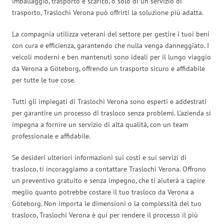
imballaggio, trasporto e scarico, o solo di un servizio di
trasporto, Traslochi Verona può offrirti la soluzione più adatta.
La compagnia utilizza veterani del settore per gestire i tuoi beni
con cura e efficienza, garantendo che nulla venga danneggiato. I
veicoli moderni e ben mantenuti sono ideali per il lungo viaggio
da Verona a Göteborg, offrendo un trasporto sicuro e affidabile
per tutte le tue cose.
Tutti gli impiegati di Traslochi Verona sono esperti e addestrati
per garantire un processo di trasloco senza problemi. L’azienda si
impegna a fornire un servizio di alta qualità, con un team
professionale e affidabile.
Se desideri ulteriori informazioni sui costi e sui servizi di
trasloco, ti incoraggiamo a contattare Traslochi Verona. Offrono
un preventivo gratuito e senza impegno, che ti aiuterà a capire
meglio quanto potrebbe costare il tuo trasloco da Verona a
Göteborg. Non importa le dimensioni o la complessità del tuo
trasloco, Traslochi Verona è qui per rendere il processo il più