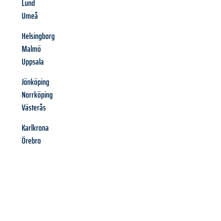
Lund
Umeå
Helsingborg
Malmö
Uppsala
Jönköping
Norrköping
Västerås
Karlkrona
Örebro
Richiedi ora la tua