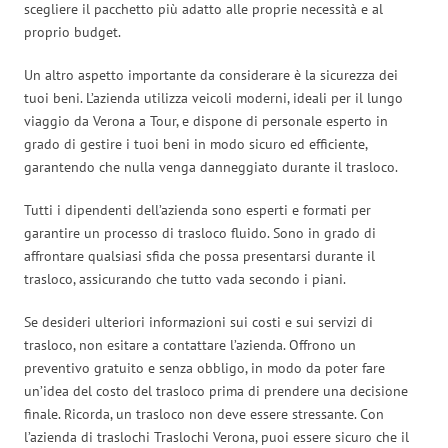
scegliere il pacchetto più adatto alle proprie necessità e al
proprio budget.
Un altro aspetto importante da considerare è la sicurezza dei
tuoi beni. L’azienda utilizza veicoli moderni, ideali per il lungo
viaggio da Verona a Tour, e dispone di personale esperto in
grado di gestire i tuoi beni in modo sicuro ed efficiente,
garantendo che nulla venga danneggiato durante il trasloco.
Tutti i dipendenti dell’azienda sono esperti e formati per
garantire un processo di trasloco fluido. Sono in grado di
affrontare qualsiasi sfida che possa presentarsi durante il
trasloco, assicurando che tutto vada secondo i piani.
Se desideri ulteriori informazioni sui costi e sui servizi di
trasloco, non esitare a contattare l’azienda. Offrono un
preventivo gratuito e senza obbligo, in modo da poter fare
un’idea del costo del trasloco prima di prendere una decisione
finale. Ricorda, un trasloco non deve essere stressante. Con
l’azienda di traslochi Traslochi Verona, puoi essere sicuro che il