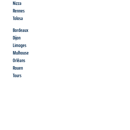
Nizza
Rennes
Tolosa
Bordeaux
Dijon
Limoges
Mulhouse
Orléans
Rouen
Tours
Richiedi ora la tua