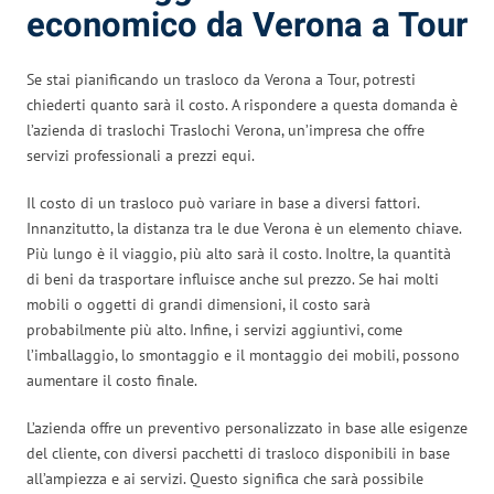
economico da Verona a Tour
Se stai pianificando un trasloco da Verona a Tour, potresti
chiederti quanto sarà il costo. A rispondere a questa domanda è
l’azienda di traslochi Traslochi Verona, un’impresa che offre
servizi professionali a prezzi equi.
Il costo di un trasloco può variare in base a diversi fattori.
Innanzitutto, la distanza tra le due Verona è un elemento chiave.
Più lungo è il viaggio, più alto sarà il costo. Inoltre, la quantità
di beni da trasportare influisce anche sul prezzo. Se hai molti
mobili o oggetti di grandi dimensioni, il costo sarà
probabilmente più alto. Infine, i servizi aggiuntivi, come
l’imballaggio, lo smontaggio e il montaggio dei mobili, possono
aumentare il costo finale.
L’azienda offre un preventivo personalizzato in base alle esigenze
del cliente, con diversi pacchetti di trasloco disponibili in base
all’ampiezza e ai servizi. Questo significa che sarà possibile