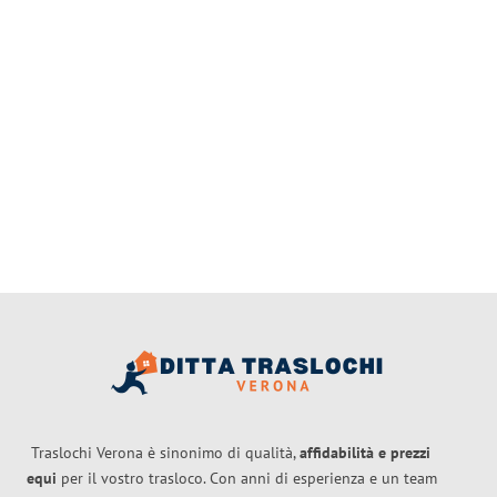
Traslochi Verona è sinonimo di qualità,
affidabilità e prezzi
equi
per il vostro trasloco. Con anni di esperienza e un team