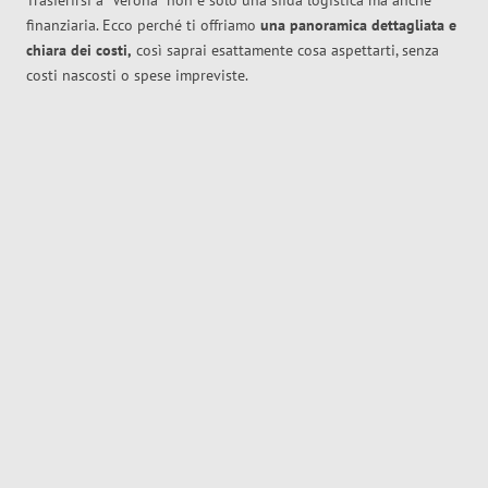
Trasferirsi a
Verona
non è solo una sfida logistica ma anche
finanziaria. Ecco perché ti offriamo
una panoramica dettagliata e
chiara dei costi,
così saprai esattamente cosa aspettarti, senza
costi nascosti o spese impreviste.