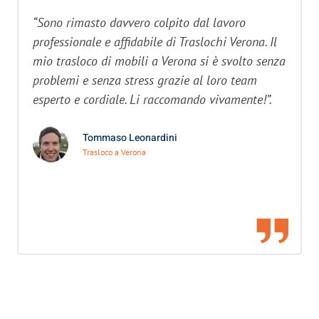
“Sono rimasto davvero colpito dal lavoro
professionale e affidabile di Traslochi Verona. Il
mio trasloco di mobili a Verona si è svolto senza
problemi e senza stress grazie al loro team
esperto e cordiale. Li raccomando vivamente!”.
Tommaso Leonardini
Trasloco a Verona