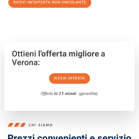
RICEVI UN'OFFERTA NON VINCOLANTE
100% non vincolante – Risposta garantita entro 15 minuti.
Ottieni
l'offerta migliore
a
Verona:
RICEVI OFFERTA
Offerta
in 15 minuti
(garantita).
CHI SIAMO
Prezzi convenienti e servizio