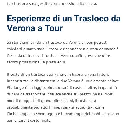
tuo trasloco sarà gestito con professionalità e cura.
Esperienze di un Trasloco da
Verona a Tour
Se stai pianificando un trasloco da Verona a Tour, potresti
chiederti quanto sarà il costo. A rispondere a questa domanda è
l’azienda di traslochi Traslochi Verona, un’impresa che offre
servizi professionali a prezzi equi.
Il costo di un trasloco può variare in base a diversi fattori.
Innanzitutto, la distanza tra le due Verona è un elemento chiave.
Più lungo è il viaggio, più alto sarà il costo. Inoltre, la quantità
di beni da trasportare influisce anche sul prezzo. Se hai molti
mobili o oggetti di grandi dimensioni, il costo sarà
probabilmente più alto. Infine, i servizi aggiuntivi, come
l’imballaggio, lo smontaggio e il montaggio dei mobili, possono
aumentare il costo finale.