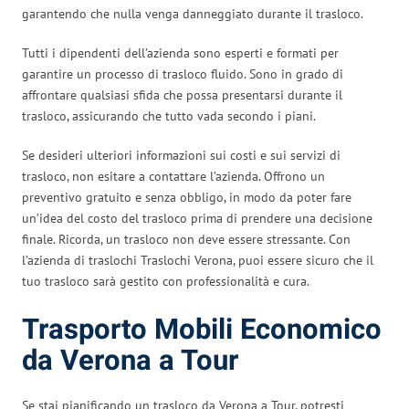
garantendo che nulla venga danneggiato durante il trasloco.
Tutti i dipendenti dell’azienda sono esperti e formati per
garantire un processo di trasloco fluido. Sono in grado di
affrontare qualsiasi sfida che possa presentarsi durante il
trasloco, assicurando che tutto vada secondo i piani.
Se desideri ulteriori informazioni sui costi e sui servizi di
trasloco, non esitare a contattare l’azienda. Offrono un
preventivo gratuito e senza obbligo, in modo da poter fare
un’idea del costo del trasloco prima di prendere una decisione
finale. Ricorda, un trasloco non deve essere stressante. Con
l’azienda di traslochi Traslochi Verona, puoi essere sicuro che il
tuo trasloco sarà gestito con professionalità e cura.
Trasporto Mobili Economico
da Verona a Tour
Se stai pianificando un trasloco da Verona a Tour, potresti