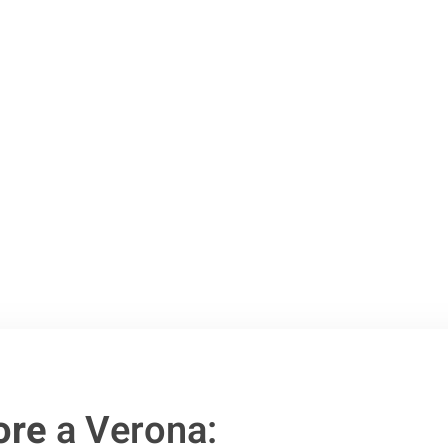
 Verona
.
o passo verso un
ore
a Verona: