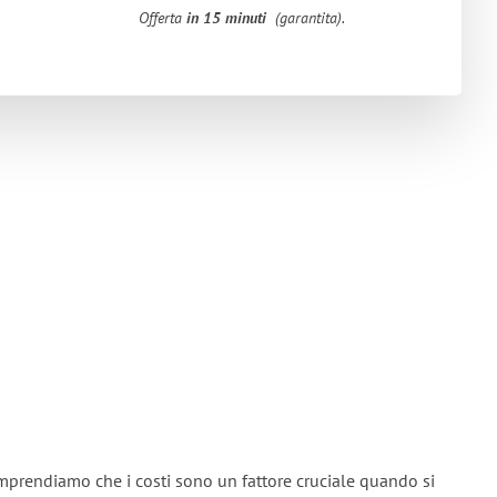
Offerta
in 15 minuti
(garantita).
mprendiamo che i costi sono un fattore cruciale quando si