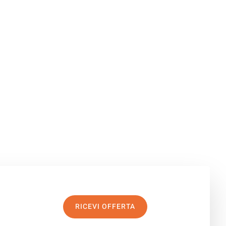
RICEVI OFFERTA