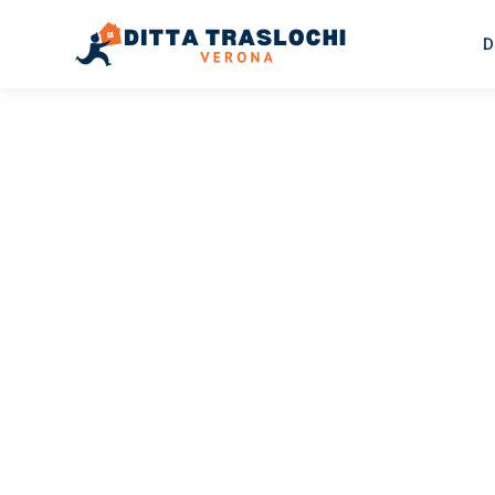
D
TRASLOCHI VERONA
Traslochi
Verona
Na
Il tuo trasloco Verona Nantes può essere così facile! Sp