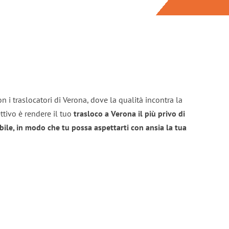
n i traslocatori di Verona, dove la qualità incontra la
ttivo è rendere il tuo
trasloco a Verona il più privo di
bile, in modo che tu possa aspettarti con ansia la tua