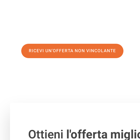
servizio di prima classe
e assicurati i
migliori prezzi in
Richiedo ora la tua offerta personalizzata e fai il prim
trasloco senza stress a Nantes
RICEVI UN'OFFERTA NON VINCOLANTE
100% non vincolante – Risposta garantita entro 15 minuti.
Ottieni
l'offerta migli