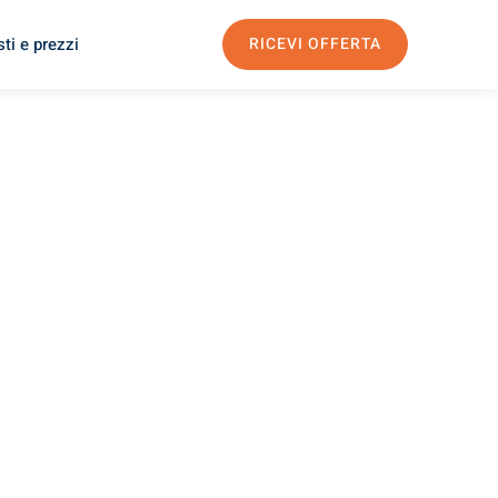
ti e prezzi
RICEVI OFFERTA