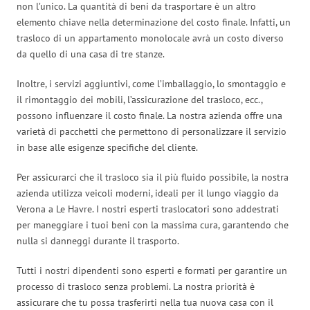
non l’unico. La quantità di beni da trasportare è un altro
elemento chiave nella determinazione del costo finale. Infatti, un
trasloco di un appartamento monolocale avrà un costo diverso
da quello di una casa di tre stanze.
Inoltre, i servizi aggiuntivi, come l’imballaggio, lo smontaggio e
il rimontaggio dei mobili, l’assicurazione del trasloco, ecc.,
possono influenzare il costo finale. La nostra azienda offre una
varietà di pacchetti che permettono di personalizzare il servizio
in base alle esigenze specifiche del cliente.
Per assicurarci che il trasloco sia il più fluido possibile, la nostra
azienda utilizza veicoli moderni, ideali per il lungo viaggio da
Verona a Le Havre. I nostri esperti traslocatori sono addestrati
per maneggiare i tuoi beni con la massima cura, garantendo che
nulla si danneggi durante il trasporto.
Tutti i nostri dipendenti sono esperti e formati per garantire un
processo di trasloco senza problemi. La nostra priorità è
assicurare che tu possa trasferirti nella tua nuova casa con il