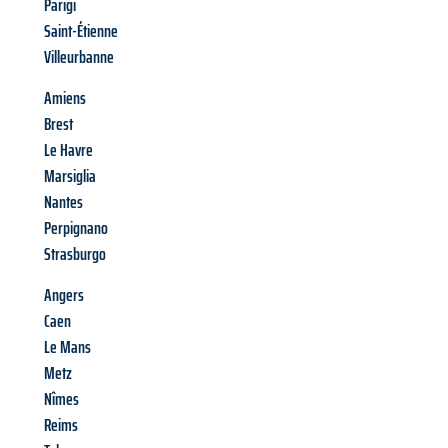
Parigi
Saint-Étienne
Villeurbanne
Amiens
Brest
Le Havre
Marsiglia
Nantes
Perpignano
Strasburgo
Angers
Caen
Le Mans
Metz
Nîmes
Reims