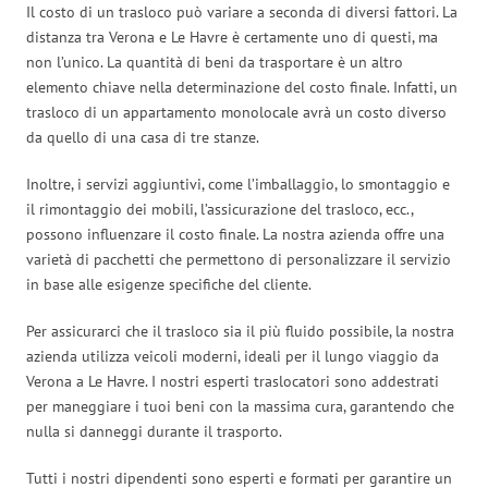
Il costo di un trasloco può variare a seconda di diversi fattori. La
distanza tra Verona e Le Havre è certamente uno di questi, ma
non l’unico. La quantità di beni da trasportare è un altro
elemento chiave nella determinazione del costo finale. Infatti, un
trasloco di un appartamento monolocale avrà un costo diverso
da quello di una casa di tre stanze.
Inoltre, i servizi aggiuntivi, come l’imballaggio, lo smontaggio e
il rimontaggio dei mobili, l’assicurazione del trasloco, ecc.,
possono influenzare il costo finale. La nostra azienda offre una
varietà di pacchetti che permettono di personalizzare il servizio
in base alle esigenze specifiche del cliente.
Per assicurarci che il trasloco sia il più fluido possibile, la nostra
azienda utilizza veicoli moderni, ideali per il lungo viaggio da
Verona a Le Havre. I nostri esperti traslocatori sono addestrati
per maneggiare i tuoi beni con la massima cura, garantendo che
nulla si danneggi durante il trasporto.
Tutti i nostri dipendenti sono esperti e formati per garantire un