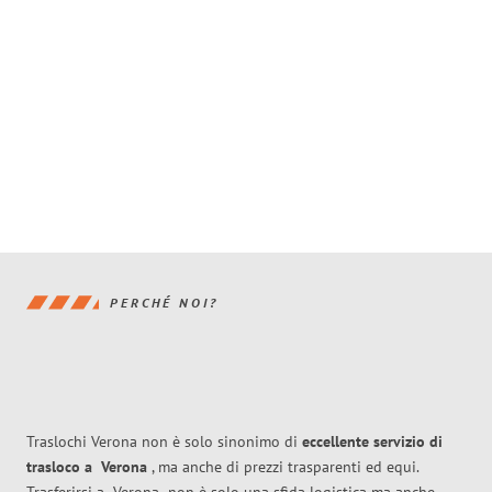
PERCHÉ NOI?
Traslochi Verona non è solo sinonimo di
eccellente
servizio di
trasloco
a
Verona
, ma anche di prezzi trasparenti ed equi.