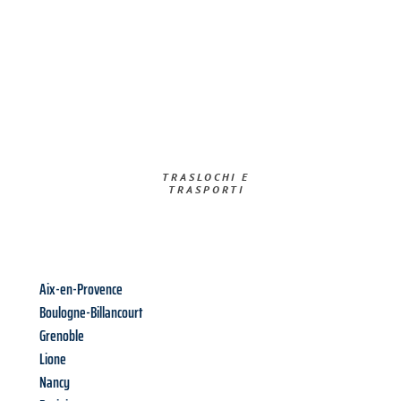
TRASLOCHI E
TRASPORTI​
Aix-en-Provence
Boulogne-Billancourt
Grenoble
Lione
Nancy