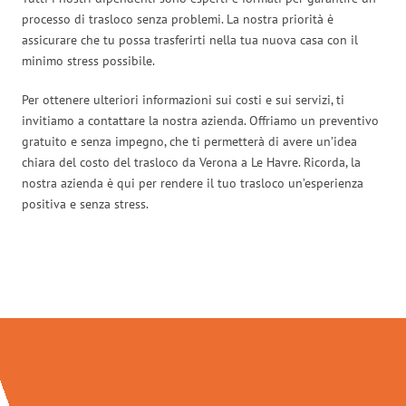
processo di trasloco senza problemi. La nostra priorità è
assicurare che tu possa trasferirti nella tua nuova casa con il
minimo stress possibile.
Per ottenere ulteriori informazioni sui costi e sui servizi, ti
invitiamo a contattare la nostra azienda. Offriamo un preventivo
gratuito e senza impegno, che ti permetterà di avere un’idea
chiara del costo del trasloco da Verona a Le Havre. Ricorda, la
nostra azienda è qui per rendere il tuo trasloco un’esperienza
positiva e senza stress.
Traslochi Verona in numeri: