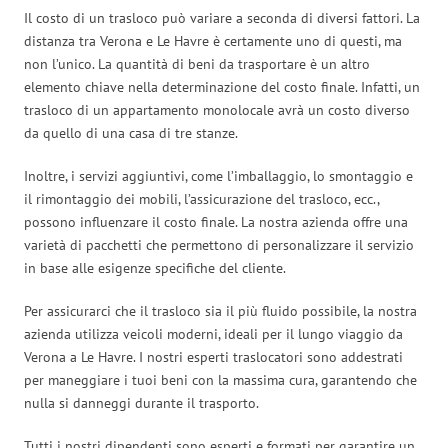
Il costo di un trasloco può variare a seconda di diversi fattori. La
distanza tra Verona e Le Havre è certamente uno di questi, ma
non l’unico. La quantità di beni da trasportare è un altro
elemento chiave nella determinazione del costo finale. Infatti, un
trasloco di un appartamento monolocale avrà un costo diverso
da quello di una casa di tre stanze.
Inoltre, i servizi aggiuntivi, come l’imballaggio, lo smontaggio e
il rimontaggio dei mobili, l’assicurazione del trasloco, ecc.,
possono influenzare il costo finale. La nostra azienda offre una
varietà di pacchetti che permettono di personalizzare il servizio
in base alle esigenze specifiche del cliente.
Per assicurarci che il trasloco sia il più fluido possibile, la nostra
azienda utilizza veicoli moderni, ideali per il lungo viaggio da
Verona a Le Havre. I nostri esperti traslocatori sono addestrati
per maneggiare i tuoi beni con la massima cura, garantendo che
nulla si danneggi durante il trasporto.
Tutti i nostri dipendenti sono esperti e formati per garantire un