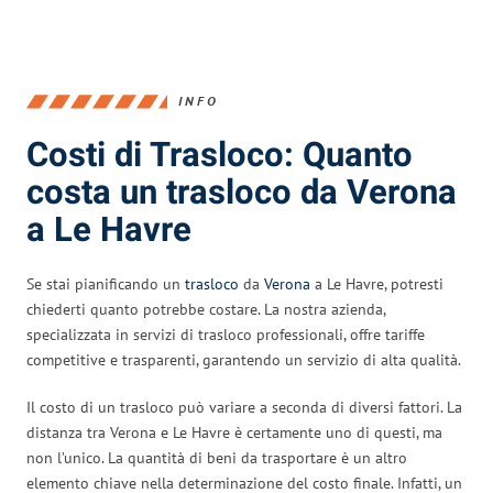
INFO
Costi di Trasloco: Quanto
costa un trasloco da Verona
a Le Havre
Se stai pianificando un
trasloco
da
Verona
a Le Havre, potresti
chiederti quanto potrebbe costare. La nostra azienda,
specializzata in servizi di trasloco professionali, offre tariffe
competitive e trasparenti, garantendo un servizio di alta qualità.
Il costo di un trasloco può variare a seconda di diversi fattori. La
distanza tra Verona e Le Havre è certamente uno di questi, ma
non l’unico. La quantità di beni da trasportare è un altro
elemento chiave nella determinazione del costo finale. Infatti, un