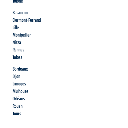
Tolone
Besançon
Clermont-Ferrand
Lille
Montpellier
Nizza
Rennes
Tolosa
Bordeaux
Dijon
Limoges
Mulhouse
Orléans
Rouen
Tours