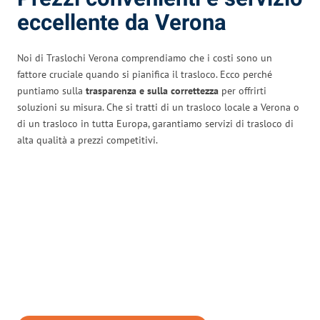
eccellente da Verona
Noi di Traslochi Verona comprendiamo che i costi sono un
fattore cruciale quando si pianifica il trasloco. Ecco perché
puntiamo sulla
trasparenza e sulla correttezza
per offrirti
soluzioni su misura. Che si tratti di un trasloco locale a Verona o
di un trasloco in tutta Europa, garantiamo servizi di trasloco di
alta qualità a prezzi competitivi.