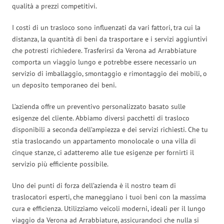
qualità a prezzi competitivi.
I costi di un trasloco sono influenzati da vari fattori, tra cui la
distanza, la quantità di beni da trasportare e i servizi aggiuntivi
che potresti richiedere. Trasferirsi da Verona ad Arrabbiature
comporta un viaggio lungo e potrebbe essere necessario un
servizio di imballaggio, smontaggio e rimontaggio dei mobili, o
un deposito temporaneo dei beni.
L’azienda offre un preventivo personalizzato basato sulle
esigenze del cliente. Abbiamo diversi pacchetti di trasloco
disponibili a seconda dell’ampiezza e dei servizi richiesti. Che tu
stia traslocando un appartamento monolocale o una villa di
cinque stanze, ci adatteremo alle tue esigenze per fornirti il
servizio più efficiente possibile.
Uno dei punti di forza dell’azienda è il nostro team di
traslocatori esperti, che maneggiano i tuoi beni con la massima
cura e efficienza. Utilizziamo veicoli moderni, ideali per il lungo
viaggio da Verona ad Arrabbiature, assicurandoci che nulla si