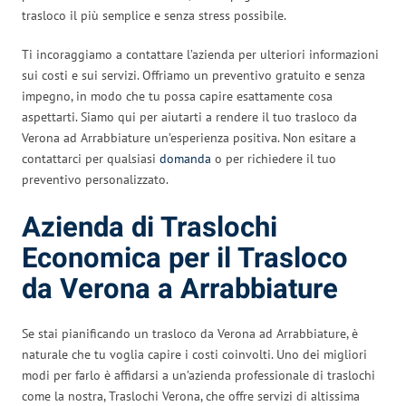
trasloco il più semplice e senza stress possibile.
Ti incoraggiamo a contattare l’azienda per ulteriori informazioni
sui costi e sui servizi. Offriamo un preventivo gratuito e senza
impegno, in modo che tu possa capire esattamente cosa
aspettarti. Siamo qui per aiutarti a rendere il tuo trasloco da
Verona ad Arrabbiature un’esperienza positiva. Non esitare a
contattarci per qualsiasi
domanda
o per richiedere il tuo
preventivo personalizzato.
Azienda di Traslochi
Economica per il Trasloco
da Verona a Arrabbiature
Se stai pianificando un trasloco da Verona ad Arrabbiature, è
naturale che tu voglia capire i costi coinvolti. Uno dei migliori
modi per farlo è affidarsi a un’azienda professionale di traslochi
come la nostra, Traslochi Verona, che offre servizi di altissima