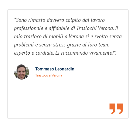
“Sono rimasto davvero colpito dal lavoro
professionale e affidabile di Traslochi Verona. Il
mio trasloco di mobili a Verona si è svolto senza
problemi e senza stress grazie al loro team
esperto e cordiale. Li raccomando vivamente!”.
Tommaso Leonardini
Trasloco a Verona