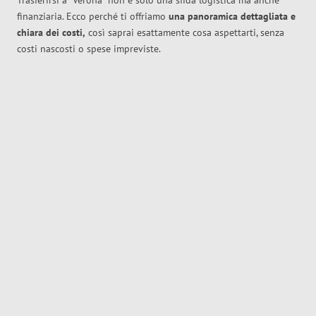
Trasferirsi a
Verona
non è solo una sfida logistica ma anche
finanziaria. Ecco perché ti offriamo
una panoramica dettagliata e
chiara dei costi,
così saprai esattamente cosa aspettarti, senza
costi nascosti o spese impreviste.