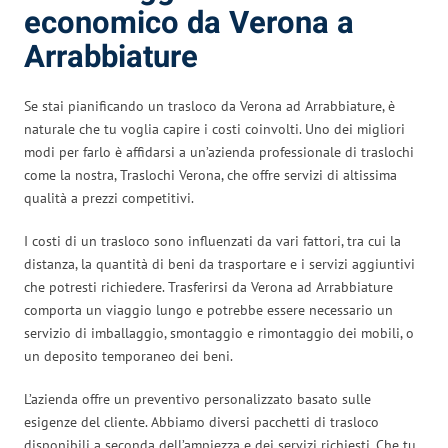
economico da Verona a
Arrabbiature
Se stai pianificando un trasloco da Verona ad Arrabbiature, è
naturale che tu voglia capire i costi coinvolti. Uno dei migliori
modi per farlo è affidarsi a un’azienda professionale di traslochi
come la nostra, Traslochi Verona, che offre servizi di altissima
qualità a prezzi competitivi.
I costi di un trasloco sono influenzati da vari fattori, tra cui la
distanza, la quantità di beni da trasportare e i servizi aggiuntivi
che potresti richiedere. Trasferirsi da Verona ad Arrabbiature
comporta un viaggio lungo e potrebbe essere necessario un
servizio di imballaggio, smontaggio e rimontaggio dei mobili, o
un deposito temporaneo dei beni.
L’azienda offre un preventivo personalizzato basato sulle
esigenze del cliente. Abbiamo diversi pacchetti di trasloco
disponibili a seconda dell’ampiezza e dei servizi richiesti. Che tu