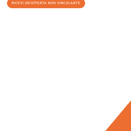
RICEVI UN'OFFERTA NON VINCOLANTE