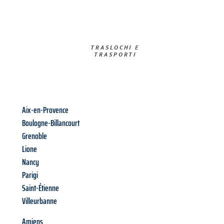
TRASLOCHI E
TRASPORTI​
Aix-en-Provence
Boulogne-Billancourt
Grenoble
Lione
Nancy
Parigi
Saint-Étienne
Villeurbanne
Amiens