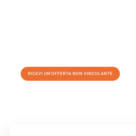
Besançon
Il tuo trasloco Verona Besançon può essere così facile! 
servizio di prima classe
e assicurati i
migliori prezzi in
Richiedo ora la tua offerta personalizzata e fai il prim
trasloco senza stress a Besançon
RICEVI UN'OFFERTA NON VINCOLANTE
100% non vincolante – Risposta garantita entro 15 minuti.