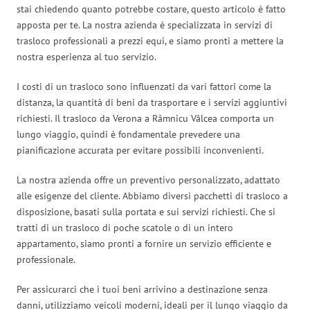
stai chiedendo quanto potrebbe costare, questo articolo è fatto
apposta per te. La nostra azienda è specializzata in servizi di
trasloco professionali a prezzi equi, e siamo pronti a mettere la
nostra esperienza al tuo servizio.
I costi di un trasloco sono influenzati da vari fattori come la
distanza, la quantità di beni da trasportare e i servizi aggiuntivi
richiesti. Il trasloco da Verona a Râmnicu Vâlcea comporta un
lungo viaggio, quindi è fondamentale prevedere una
pianificazione accurata per evitare possibili inconvenienti.
La nostra azienda offre un preventivo personalizzato, adattato
alle esigenze del cliente. Abbiamo diversi pacchetti di trasloco a
disposizione, basati sulla portata e sui servizi richiesti. Che si
tratti di un trasloco di poche scatole o di un intero
appartamento, siamo pronti a fornire un servizio efficiente e
professionale.
Per assicurarci che i tuoi beni arrivino a destinazione senza
danni, utilizziamo veicoli moderni, ideali per il lungo viaggio da