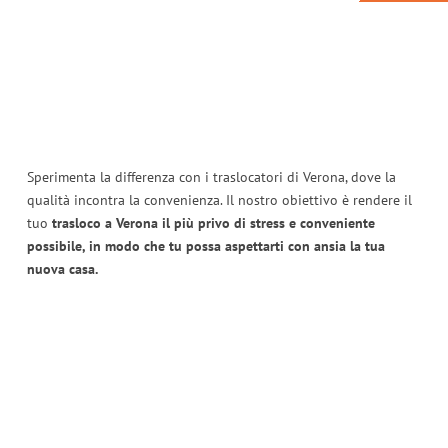
Sperimenta la differenza con i traslocatori di Verona, dove la
qualità incontra la convenienza. Il nostro obiettivo è rendere il
tuo
trasloco a Verona il più privo di stress e conveniente
possibile, in modo che tu possa aspettarti con ansia la tua
nuova casa.