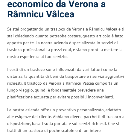
economico da Verona a
Râmnicu Vâlcea
Se stai progettando un trasloco da Verona a Râmnicu Vâlcea e ti
stai chiedendo quanto potrebbe costare, questo articolo è fatto
apposta per te. La nostra azienda è specializzata in servizi di
trasloco professionali a prezzi equi, e siamo pronti a mettere la
nostra esperienza al tuo servizio.
I costi di un trasloco sono influenzati da vari fattori come la
distanza, la quantità di beni da trasportare e i servizi aggiuntivi
richiesti. Il trasloco da Verona a Râmnicu Vâlcea comporta un
lungo viaggio, quindi è fondamentale prevedere una
pianificazione accurata per evitare possibili inconvenienti.
La nostra azienda offre un preventivo personalizzato, adattato
alle esigenze del cliente. Abbiamo diversi pacchetti di trasloco a
disposizione, basati sulla portata e sui servizi richiesti. Che si
tratti di un trasloco di poche scatole o di un intero