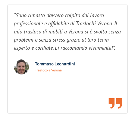
“Sono rimasto davvero colpito dal lavoro
professionale e affidabile di Traslochi Verona. Il
mio trasloco di mobili a Verona si è svolto senza
problemi e senza stress grazie al loro team
esperto e cordiale. Li raccomando vivamente!”.
Tommaso Leonardini
Trasloco a Verona