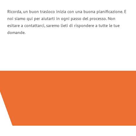
Ricorda, un buon trasloco inizia con una buona pianificazione. E
noi siamo qui per aiutarti in ogni passo del processo. Non
esitare a contattarci, saremo lieti di rispondere a tutte le tue
domande.
Traslochi Verona in numeri: