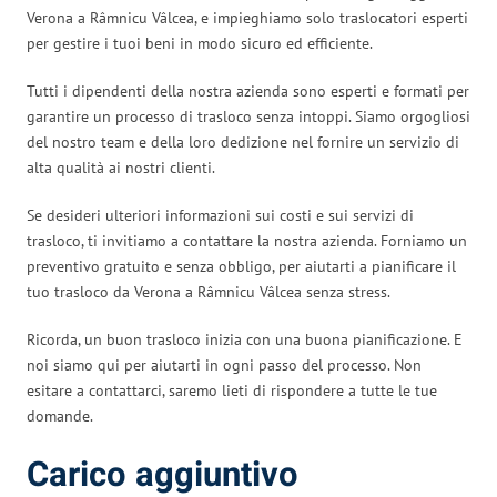
Verona a Râmnicu Vâlcea, e impieghiamo solo traslocatori esperti
per gestire i tuoi beni in modo sicuro ed efficiente.
Tutti i dipendenti della nostra azienda sono esperti e formati per
garantire un processo di trasloco senza intoppi. Siamo orgogliosi
del nostro team e della loro dedizione nel fornire un servizio di
alta qualità ai nostri clienti.
Se desideri ulteriori informazioni sui costi e sui servizi di
trasloco, ti invitiamo a contattare la nostra azienda. Forniamo un
preventivo gratuito e senza obbligo, per aiutarti a pianificare il
tuo trasloco da Verona a Râmnicu Vâlcea senza stress.
Ricorda, un buon trasloco inizia con una buona pianificazione. E
noi siamo qui per aiutarti in ogni passo del processo. Non
esitare a contattarci, saremo lieti di rispondere a tutte le tue
domande.
Carico aggiuntivo