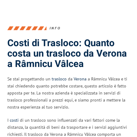
INFO
Costi di Trasloco: Quanto
costa un trasloco da Verona
a Râmnicu Vâlcea
Se stai progettando un
trasloco
da
Verona
a Râmnicu Vâlcea e ti
stai chiedendo quanto potrebbe costare, questo articolo è fatto
apposta per te. La nostra azienda è specializzata in servizi di
trasloco professionali a prezzi equi, e siamo pronti a mettere la
nostra esperienza al tuo servizio.
I
costi
di un trasloco sono influenzati da vari fattori come la
distanza, la quantità di beni da trasportare e i servizi aggiuntivi
richiesti. Il trasloco da Verona a Râmnicu Vâlcea comporta un