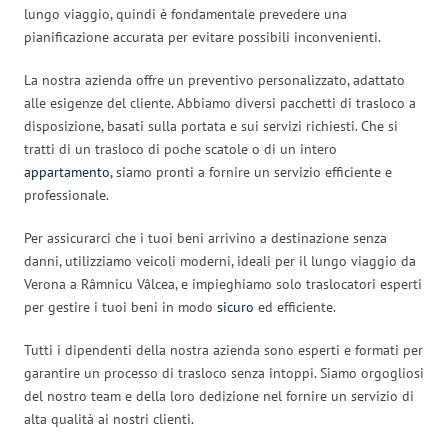
lungo viaggio, quindi è fondamentale prevedere una
pianificazione accurata per evitare possibili inconvenienti.
La nostra azienda offre un preventivo personalizzato, adattato
alle esigenze del cliente. Abbiamo diversi pacchetti di trasloco a
disposizione, basati sulla portata e sui servizi richiesti. Che si
tratti di un trasloco di poche scatole o di un intero
appartamento
, siamo pronti a fornire un servizio efficiente e
professionale.
Per assicurarci che i tuoi beni arrivino a destinazione senza
danni, utilizziamo veicoli moderni, ideali per il lungo viaggio da
Verona a Râmnicu Vâlcea, e impieghiamo solo traslocatori esperti
per gestire i tuoi beni in modo
sicuro
ed efficiente.
Tutti i dipendenti della nostra azienda sono esperti e formati per
garantire un processo di trasloco senza intoppi. Siamo orgogliosi
del nostro team e della loro dedizione nel fornire un servizio di
alta qualità ai nostri clienti.