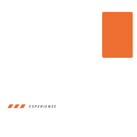
ESPERIENZE