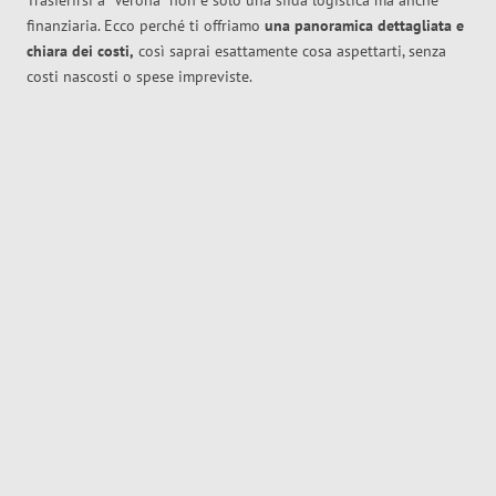
Trasferirsi a
Verona
non è solo una sfida logistica ma anche
finanziaria. Ecco perché ti offriamo
una panoramica dettagliata e
chiara dei costi,
così saprai esattamente cosa aspettarti, senza
costi nascosti o spese impreviste.