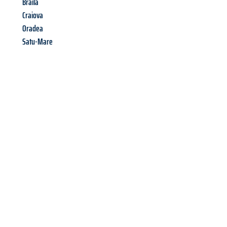
Braila
Craiova
Oradea
Satu-Mare
Richiedi ora la tua
offerta
al
miglior
prezzo !
Inviateci adesso la vostra richiesta non vincolante e
assicuratevi la vostra
offerta di trasloco per le vostre esigenze
a Verona
al miglior prezzo! Approfitta dell’occasione per
un
trasloco senza stress
e con il massimo comfort: