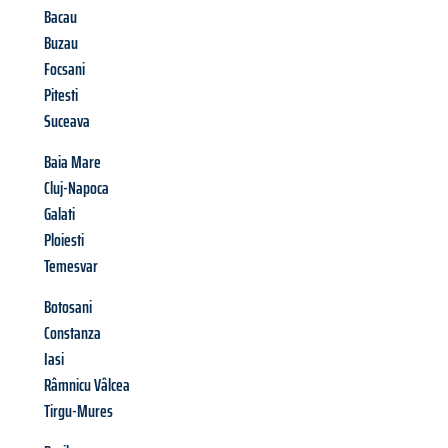
Bacau
Buzau
Focsani
Pitesti
Suceava
Baia Mare
Cluj-Napoca
Galati
Ploiesti
Temesvar
Botosani
Constanza
Iasi
Râmnicu Vâlcea
Tirgu-Mures