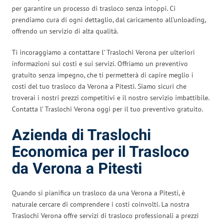
per garantire un processo di trasloco senza intoppi. Ci
prendiamo cura di ogni dettaglio, dal caricamento all’unloading,
offrendo un servizio di alta qualità.
Ti incoraggiamo a contattare l’ Traslochi Verona per ulteriori
informazioni sui costi e sui servizi. Offriamo un preventivo
gratuito senza impegno, che ti permetterà di capire meglio i
costi del tuo trasloco da Verona a Pitesti. Siamo sicuri che
troverai i nostri prezzi competitivi e il nostro servizio imbattibile.
Contatta l’ Traslochi Verona oggi per il tuo preventivo gratuito.
Azienda di Traslochi
Economica per il Trasloco
da Verona a Pitesti
Quando si pianifica un trasloco da una Verona a Pitesti, è
naturale cercare di comprendere i costi coinvolti. La nostra
Traslochi Verona offre servizi di trasloco professionali a prezzi