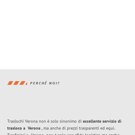
PERCHÉ NOI?
Traslochi Verona non è solo sinonimo di
eccellente
servizio di
trasloco
a
Verona
, ma anche di prezzi trasparenti ed equi.