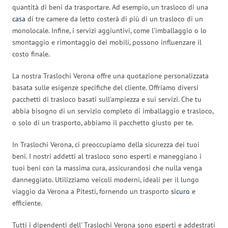
quantità di beni da trasportare. Ad esempio, un trasloco di una
casa
di tre camere da letto costerà di più di un trasloco di un
monolocale. Infine, i servizi aggiuntivi, come l’imballaggio o lo
smontaggio e rimontaggio dei mobili, possono influenzare il
costo finale.
La nostra Traslochi Verona offre una quotazione personalizzata
basata sulle esigenze specifiche del cliente. Offriamo diversi
pacchetti di trasloco basati sull’ampiezza e sui servizi. Che tu
abbia bisogno di un servizio completo di imballaggio e trasloco,
o solo di un trasporto, abbiamo il pacchetto giusto per te.
In Traslochi Verona, ci preoccupiamo della sicurezza dei tuoi
beni. I nostri addetti al trasloco sono esperti e maneggiano i
tuoi beni con la massima cura, assicurandosi che nulla venga
danneggiato. Utilizziamo veicoli moderni, ideali per il lungo
viaggio da Verona a Pitesti, fornendo un trasporto
sicuro
e
efficiente.
Tutti i dipendenti dell’ Traslochi Verona sono esperti e addestrati