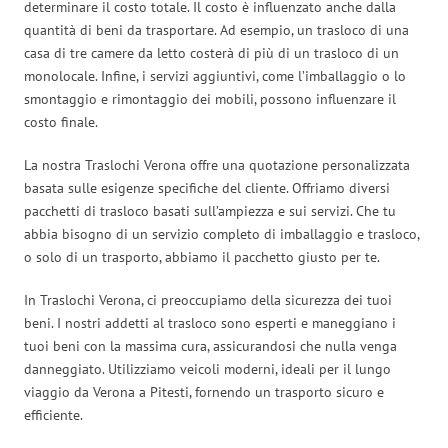
determinare il costo totale. Il costo è influenzato anche dalla
quantità di beni da trasportare. Ad esempio, un trasloco di una
casa di tre camere da letto costerà di più di un trasloco di un
monolocale. Infine, i servizi aggiuntivi, come l’imballaggio o lo
smontaggio e rimontaggio dei mobili, possono influenzare il
costo finale.
La nostra Traslochi Verona offre una quotazione personalizzata
basata sulle esigenze specifiche del cliente. Offriamo diversi
pacchetti di trasloco basati sull’ampiezza e sui servizi. Che tu
abbia bisogno di un servizio completo di imballaggio e trasloco,
o solo di un trasporto, abbiamo il pacchetto giusto per te.
In Traslochi Verona, ci preoccupiamo della sicurezza dei tuoi
beni. I nostri addetti al trasloco sono esperti e maneggiano i
tuoi beni con la massima cura, assicurandosi che nulla venga
danneggiato. Utilizziamo veicoli moderni, ideali per il lungo
viaggio da Verona a Pitesti, fornendo un trasporto sicuro e
efficiente.