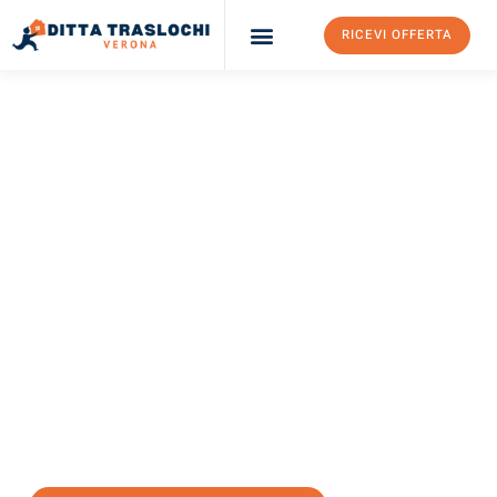
RICEVI OFFERTA
Ditta Traslochi Verona
Servizi Traslochi Verona
Costi e prezzi
TRASLOCHI VERONA
Traslochi Verona
Pitesti
Il tuo trasloco Verona Pitesti può essere così facile! Sperimenta
il nostro
servizio di prima classe
e assicurati i
migliori prezzi in
Verona
.
Richiedo ora la tua offerta personalizzata e fai il primo passo
verso un trasloco senza stress a Pitesti