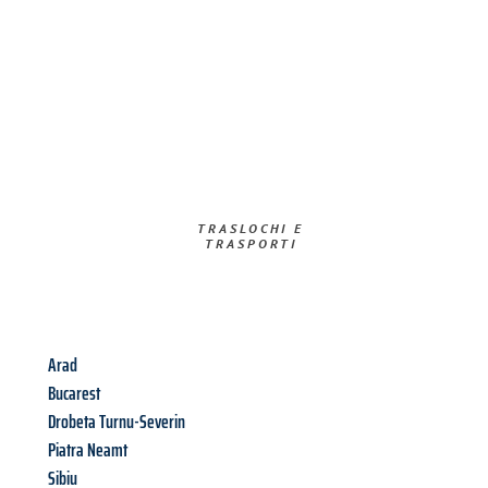
TRASLOCHI E
TRASPORTI​
Arad
Bucarest
Drobeta Turnu-Severin
Piatra Neamt
Sibiu