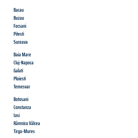
Bacau
Buzau
Focsani
Pitesti
Suceava
Baia Mare
Cluj-Napoca
Galati
Ploiesti
Temesvar
Botosani
Constanza
Iasi
Râmnicu Vâlcea
Tirgu-Mures