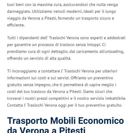
tuoi beni con la massima cura, assicurandosi che nulla venga
danneggiato. Utilizziamo veicoli moderni, ideali per il lungo
viaggio da Verona a Pitesti, fornendo un trasporto sicuro e
efficiente.
Tutti i dipendenti dell’ Traslochi Verona sono esperti e addestrati
per garantire un processo di trasloco senza intoppi. Ci
prendiamo cura di ogni dettaglio, dal caricamento all’unloading,
offrendo un servizio di alta qualità.
Ti incoraggiamo a contattare l’ Traslochi Verona per ulteriori
informazioni sui costi e sui servizi. Offriamo un preventivo
gratuito senza impegno, che ti permetterà di capire meglio i
costi del tuo trasloco da Verona a Pitesti. Siamo sicuri che
troverai i nostri prezzi competitivi e il nostro servizio imbattibile.
Contatta l’ Traslochi Verona oggi per il tuo preventivo gratuito.
Trasporto Mobili Economico
da Verona a Pitesti