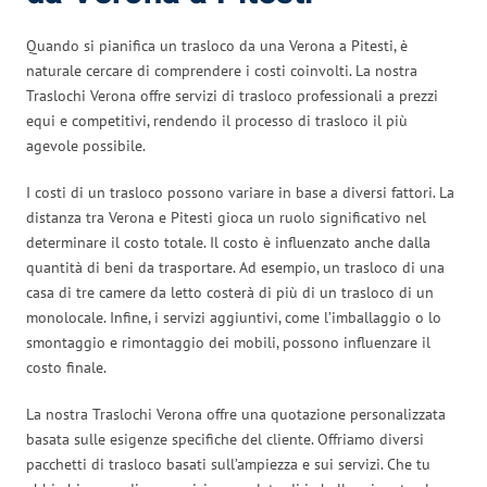
Quando si pianifica un trasloco da una Verona a Pitesti, è
naturale cercare di comprendere i costi coinvolti. La nostra
Traslochi Verona offre servizi di trasloco professionali a prezzi
equi e competitivi, rendendo il processo di trasloco il più
agevole possibile.
I costi di un trasloco possono variare in base a diversi fattori. La
distanza tra Verona e Pitesti gioca un ruolo significativo nel
determinare il costo totale. Il costo è influenzato anche dalla
quantità di beni da trasportare. Ad esempio, un trasloco di una
casa di tre camere da letto costerà di più di un trasloco di un
monolocale. Infine, i servizi aggiuntivi, come l’imballaggio o lo
smontaggio e rimontaggio dei mobili, possono influenzare il
costo finale.
La nostra Traslochi Verona offre una quotazione personalizzata
basata sulle esigenze specifiche del cliente. Offriamo diversi
pacchetti di trasloco basati sull’ampiezza e sui servizi. Che tu