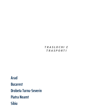
TRASLOCHI E
TRASPORTI​
Arad
Bucarest
Drobeta Turnu-Severin
Piatra Neamt
Sibiu