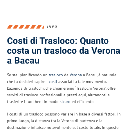
INFO
Costi di Trasloco: Quanto
costa un trasloco da Verona
a Bacau
Se stai pianificando un
trasloco
da
Verona
a Bacau, è naturale
che tu desideri capire i
costi
associati a tale movimento.
L’azienda di traslochi, che chiameremo ‘Traslochi Verona’, offre
servizi di trasloco professionali a prezzi equi, aiutandoti a
trasferire i tuoi beni in modo
sicuro
ed efficiente.
I costi di un trasloco possono variare in base a diversi fattori. In
primo luogo, la distanza tra la Verona di partenza e la
destinazione influisce notevolmente sul costo totale. In questo