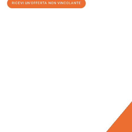
RICEVI UN'OFFERTA NON VINCOLANTE