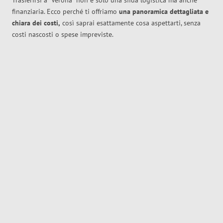
Trasferirsi a
Verona
non è solo una sfida logistica ma anche
finanziaria. Ecco perché ti offriamo
una panoramica dettagliata e
chiara dei costi,
così saprai esattamente cosa aspettarti, senza
costi nascosti o spese impreviste.