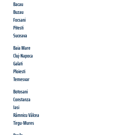
Bacau
Buzau
Focsani
Pitesti
Suceava
Baia Mare
Cluj-Napoca
Galati
Ploiesti
Temesvar
Botosani
Constanza
Iasi
Râmnicu Vâlcea
Tirgu-Mures