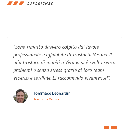
ESPERIENZE
“Sono rimasto davvero colpito dal lavoro
professionale e affidabile di Traslochi Verona. Il
mio trasloco di mobili a Verona si è svolto senza
problemi e senza stress grazie al loro team
esperto e cordiale. Li raccomando vivamente!”.
Tommaso Leonardini
Trasloco a Verona