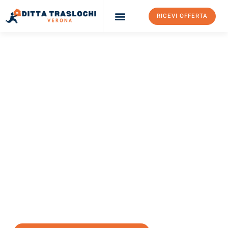
RICEVI OFFERTA
Ditta Traslochi Verona
Servizi Traslochi Verona
Costi e prezzi
TRASLOCHI VERONA
Traslochi Verona
Bacau
Il tuo trasloco Verona Bacau può essere così facile! Sperimenta
il nostro
servizio di prima classe
e assicurati i
migliori prezzi in
Verona
.
Richiedo ora la tua offerta personalizzata e fai il primo passo
verso un trasloco senza stress a Bacau