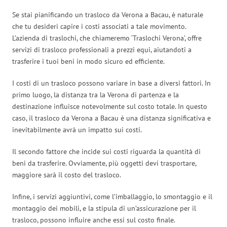
Se stai pianificando un trasloco da Verona a Bacau, è naturale
che tu desideri capire i costi associati a tale movimento.
L’azienda di traslochi, che chiameremo ‘Traslochi Verona’, offre
servizi di trasloco professionali a prezzi equi, aiutandoti a
trasferire i tuoi beni in modo sicuro ed efficiente.
I costi di un trasloco possono variare in base a diversi fattori. In
primo luogo, la distanza tra la Verona di partenza e la
destinazione influisce notevolmente sul costo totale. In questo
caso, il trasloco da Verona a Bacau è una distanza significativa e
inevitabilmente avrà un impatto sui costi.
Il secondo fattore che incide sui costi riguarda la quantità di
beni da trasferire. Ovviamente, più oggetti devi trasportare,
maggiore sarà il costo del trasloco.
Infine, i servizi aggiuntivi, come l’imballaggio, lo smontaggio e il
montaggio dei mobili, e la stipula di un’assicurazione per il
trasloco, possono influire anche essi sul costo finale.