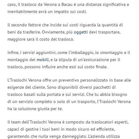
caso, il trasloco da Verona a Bacau è una distanza significativa e
inevitabilmente avrà un impatto sui costi.
Il secondo fattore che incide sui costi riguarda la quantità di
beni da trasferire. Ovviamente, più
oggetti
devi trasportare,
maggiore sarà il costo del trasloco.
Infine, i servizi aggiuntivi, come l’imballaggio, lo smontaggio e il
montaggio dei
mobili
, e la stipula di un’assicurazione per il
trasloco, possono influire anche essi sul costo finale.
L’Traslochi Verona offre un preventivo personalizzato in base alle
esigenze del cliente. Sono disponibili diversi pacchetti di
trasloco basati sulla portata e sui servizi. Che tu abbia bisogno
di un servizio completo o solo di un trasporto, l’Traslochi Verona
ha la soluzione giusta per te.
Il team dell’Traslochi Verona è composto da traslocatori esperti,
capaci di gestire i tuoi beni in modo sicuro ed efficiente,
garantendo che nulla venga danneggiato. L’azienda utilizza