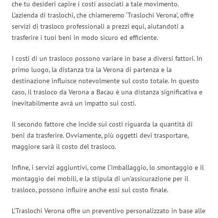
che tu desideri capire i costi associati a tale movimento.
L’azienda di traslochi, che chiameremo ‘Traslochi Verona’, offre
servizi di trasloco professionali a prezzi equi, aiutandoti a
trasferire i tuoi beni in modo sicuro ed efficiente.
I costi di un trasloco possono variare in base a diversi fattori. In
primo luogo, la distanza tra la Verona di partenza e la
destinazione influisce notevolmente sul costo totale. In questo
caso, il trasloco da Verona a Bacau è una distanza significativa e
inevitabilmente avrà un impatto sui costi.
Il secondo fattore che incide sui costi riguarda la quantità di
beni da trasferire. Ovviamente, più oggetti devi trasportare,
maggiore sarà il costo del trasloco.
Infine, i servizi aggiuntivi, come l’imballaggio, lo smontaggio e il
montaggio dei mobili, e la stipula di un’assicurazione per il
trasloco, possono influire anche essi sul costo finale.
L’Traslochi Verona offre un preventivo personalizzato in base alle