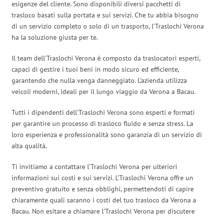
esigenze del cliente. Sono disponibili diversi pacchetti di
trasloco basati sulla portata e sui servizi. Che tu abbia bisogno
di un servizio completo o solo di un trasporto, l’Traslochi Verona
ha la soluzione giusta per te.
Il team dell’Traslochi Verona è composto da traslocatori esperti,
capaci di gestire i tuoi beni in modo sicuro ed efficiente,
garantendo che nulla venga danneggiato. L’azienda utilizza
veicoli moderni, ideali per il lungo viaggio da Verona a Bacau.
Tutti i dipendenti dell’Traslochi Verona sono esperti e formati
per garantire un processo di trasloco fluido e senza stress. La
loro esperienza e professionalità sono garanzia di un servizio di
alta qualità.
Ti invitiamo a contattare l’Traslochi Verona per ulteriori
informazioni sui costi e sui servizi. L’Traslochi Verona offre un
preventivo gratuito e senza obblighi, permettendoti di capire
chiaramente quali saranno i costi del tuo trasloco da Verona a
Bacau. Non esitare a chiamare l’Traslochi Verona per discutere