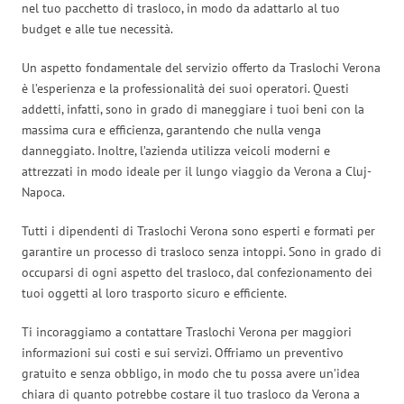
nel tuo pacchetto di trasloco, in modo da adattarlo al tuo
budget e alle tue necessità.
Un aspetto fondamentale del servizio offerto da Traslochi Verona
è l’esperienza e la professionalità dei suoi operatori. Questi
addetti, infatti, sono in grado di maneggiare i tuoi beni con la
massima cura e efficienza, garantendo che nulla venga
danneggiato. Inoltre, l’azienda utilizza veicoli moderni e
attrezzati in modo ideale per il lungo viaggio da Verona a Cluj-
Napoca.
Tutti i dipendenti di Traslochi Verona sono esperti e formati per
garantire un processo di trasloco senza intoppi. Sono in grado di
occuparsi di ogni aspetto del trasloco, dal confezionamento dei
tuoi oggetti al loro trasporto sicuro e efficiente.
Ti incoraggiamo a contattare Traslochi Verona per maggiori
informazioni sui costi e sui servizi. Offriamo un preventivo
gratuito e senza obbligo, in modo che tu possa avere un’idea
chiara di quanto potrebbe costare il tuo trasloco da Verona a