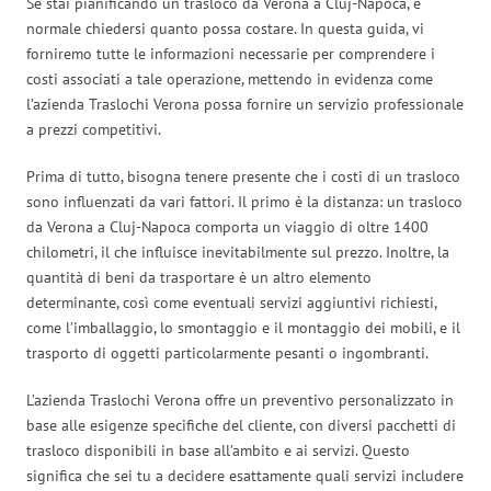
Se stai pianificando un trasloco da Verona a Cluj-Napoca, è
normale chiedersi quanto possa costare. In questa guida, vi
forniremo tutte le informazioni necessarie per comprendere i
costi associati a tale operazione, mettendo in evidenza come
l’azienda Traslochi Verona possa fornire un servizio professionale
a prezzi competitivi.
Prima di tutto, bisogna tenere presente che i costi di un trasloco
sono influenzati da vari fattori. Il primo è la distanza: un trasloco
da Verona a Cluj-Napoca comporta un viaggio di oltre 1400
chilometri, il che influisce inevitabilmente sul prezzo. Inoltre, la
quantità di beni da trasportare è un altro elemento
determinante, così come eventuali servizi aggiuntivi richiesti,
come l’imballaggio, lo smontaggio e il montaggio dei mobili, e il
trasporto di oggetti particolarmente pesanti o ingombranti.
L’azienda Traslochi Verona offre un preventivo personalizzato in
base alle esigenze specifiche del cliente, con diversi pacchetti di
trasloco disponibili in base all’ambito e ai servizi. Questo
significa che sei tu a decidere esattamente quali servizi includere