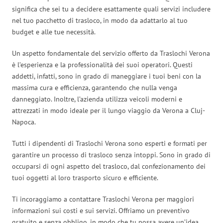
significa che sei tu a decidere esattamente quali servizi includere
nel tuo pacchetto di trasloco, in modo da adattarlo al tuo
budget e alle tue necessità.
Un aspetto fondamentale del servizio offerto da Traslochi Verona
è l’esperienza e la professionalità dei suoi operatori. Questi
addetti, infatti, sono in grado di maneggiare i tuoi beni con la
massima cura e efficienza, garantendo che nulla venga
danneggiato. Inoltre, l’azienda utilizza veicoli moderni e
attrezzati in modo ideale per il lungo viaggio da Verona a Cluj-
Napoca.
Tutti i dipendenti di Traslochi Verona sono esperti e formati per
garantire un processo di trasloco senza intoppi. Sono in grado di
occuparsi di ogni aspetto del trasloco, dal confezionamento dei
tuoi oggetti al loro trasporto sicuro e efficiente.
Ti incoraggiamo a contattare Traslochi Verona per maggiori
informazioni sui costi e sui servizi. Offriamo un preventivo
gratuito e senza obbligo, in modo che tu possa avere un’idea