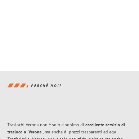
PERCHÉ NOI?
Traslochi Verona non è solo sinonimo di
eccellente
servizio di
trasloco
a
Verona
, ma anche di prezzi trasparenti ed equi.