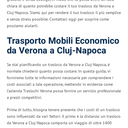
chiara di quanto potrebbe costare il tuo trasloco da Verona a
Cluj-Napoca. Siamo qui per rendere il tuo trasloco il più semplice
e senza stress possibile. Contattaci oggi per scoprire come
possiamo aiutarti.
Trasporto Mobili Economico
da Verona a Cluj-Napoca
Se stai pianificando un trasloco da Verona a Cluj-Napoca, è
normale chiedersi quanto possa costare. In questa guida, vi
forniremo tutte le informazioni necessarie per comprendere i
costi associati a tale operazione, mettendo in evidenza come
l’azienda Traslochi Verona possa fornire un servizio professionale
a prezzi competitivi.
Prima di tutto, bisogna tenere presente che i costi di un trasloco
sono influenzati da vari fattori. Il primo è la distanza: un trasloco
da Verona a Cluj-Napoca comporta un viaggio di oltre 1400