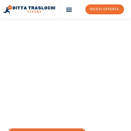
RICEVI OFFERTA
Ditta Traslochi Verona
Servizi Traslochi Verona
Costi e prezzi
TRASLOCHI VERONA
Traslochi Verona
Cluj-Napoca
Il tuo trasloco Verona Cluj-Napoca può essere così facile!
Sperimenta il nostro
servizio di prima classe
e assicurati i
migliori prezzi in Verona
.
Richiedo ora la tua offerta personalizzata e fai il primo passo
verso un trasloco senza stress a Cluj-Napoca