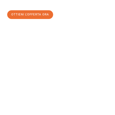
OTTIENI L'OFFERTA ORA