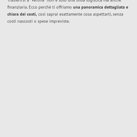
Trasferirsi a
Verona
non è solo una sfida logistica ma anche
finanziaria. Ecco perché ti offriamo
una panoramica dettagliata e
chiara dei costi,
così saprai esattamente cosa aspettarti, senza
costi nascosti o spese impreviste.