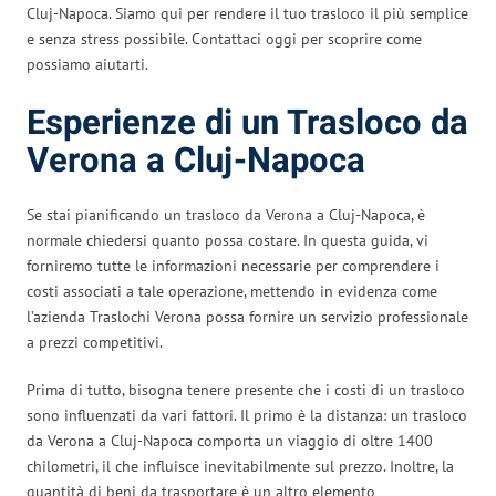
Cluj-Napoca. Siamo qui per rendere il tuo trasloco il più semplice
e senza stress possibile. Contattaci oggi per scoprire come
possiamo aiutarti.
Esperienze di un Trasloco da
Verona a Cluj-Napoca
Se stai pianificando un trasloco da Verona a Cluj-Napoca, è
normale chiedersi quanto possa costare. In questa guida, vi
forniremo tutte le informazioni necessarie per comprendere i
costi associati a tale operazione, mettendo in evidenza come
l’azienda Traslochi Verona possa fornire un servizio professionale
a prezzi competitivi.
Prima di tutto, bisogna tenere presente che i costi di un trasloco
sono influenzati da vari fattori. Il primo è la distanza: un trasloco
da Verona a Cluj-Napoca comporta un viaggio di oltre 1400
chilometri, il che influisce inevitabilmente sul prezzo. Inoltre, la
quantità di beni da trasportare è un altro elemento