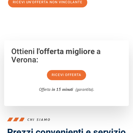
RICEVI UN'OFFERTA NON VINCOLANTE
100% non vincolante – Risposta garantita entro 15 minuti.
Ottieni
l'offerta migliore
a
Verona:
RICEVI OFFERTA
Offerta
in 15 minuti
(garantita).
CHI SIAMO
Prezzi convenienti e servizio