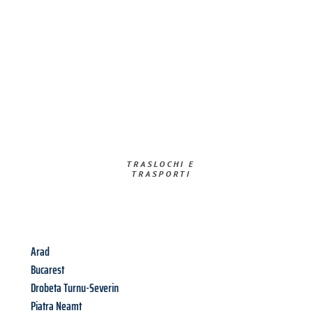
TRASLOCHI E
TRASPORTI​
Arad
Bucarest
Drobeta Turnu-Severin
Piatra Neamt