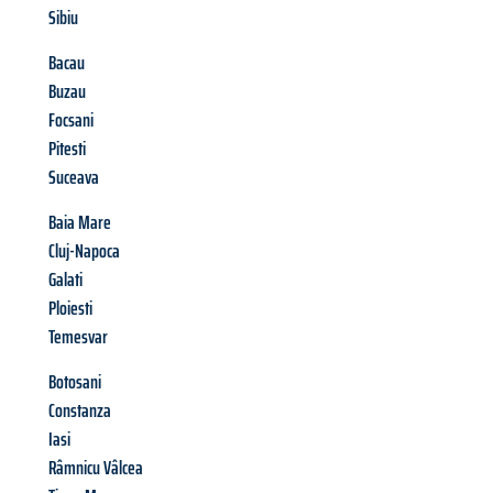
Sibiu
Bacau
Buzau
Focsani
Pitesti
Suceava
Baia Mare
Cluj-Napoca
Galati
Ploiesti
Temesvar
Botosani
Constanza
Iasi
Râmnicu Vâlcea