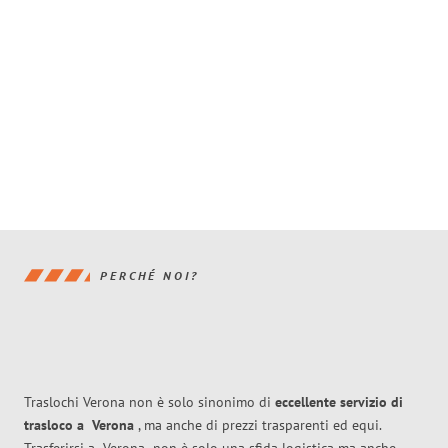
PERCHÉ NOI?
Traslochi Verona non è solo sinonimo di
eccellente
servizio di
trasloco
a
Verona
, ma anche di prezzi trasparenti ed equi.