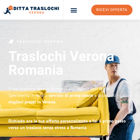
RICEVI OFFERTA
Ditta Traslochi Verona
Servizi Traslochi Verona
Costi e prezzi
TRASLOCHI VERONA
Traslochi Verona
Romania
Il tuo trasloco Verona Romania può essere così facile!
Sperimenta il nostro
servizio di prima classe
e assicurati i
migliori prezzi in Verona
.
Richiedo ora la tua offerta personalizzata e fai il primo passo
verso un trasloco senza stress a Romania