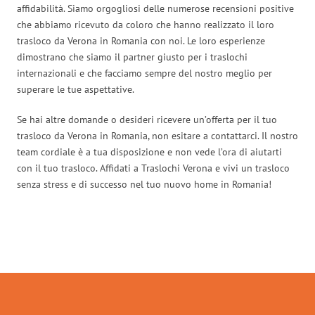
affidabilità. Siamo orgogliosi delle numerose recensioni positive
che abbiamo ricevuto da coloro che hanno realizzato il loro
trasloco da Verona in Romania con noi. Le loro esperienze
dimostrano che siamo il partner giusto per i traslochi
internazionali e che facciamo sempre del nostro meglio per
superare le tue aspettative.
Se hai altre domande o desideri ricevere un’offerta per il tuo
trasloco da Verona in Romania, non esitare a contattarci. Il nostro
team cordiale è a tua disposizione e non vede l’ora di aiutarti
con il tuo trasloco. Affidati a Traslochi Verona e vivi un trasloco
senza stress e di successo nel tuo nuovo home in Romania!
Traslochi Verona in numeri: