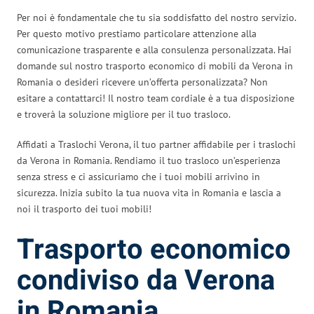
Per noi è fondamentale che tu sia soddisfatto del nostro servizio.
Per questo motivo prestiamo particolare attenzione alla
comunicazione trasparente e alla consulenza personalizzata. Hai
domande sul nostro trasporto economico di mobili da Verona in
Romania o desideri ricevere un’offerta personalizzata? Non
esitare a contattarci! Il nostro team cordiale è a tua disposizione
e troverà la soluzione migliore per il tuo trasloco.
Affidati a Traslochi Verona, il tuo partner affidabile per i traslochi
da Verona in Romania. Rendiamo il tuo trasloco un’esperienza
senza stress e ci assicuriamo che i tuoi mobili arrivino in
sicurezza. Inizia subito la tua nuova vita in Romania e lascia a
noi il trasporto dei tuoi mobili!
Trasporto economico
condiviso da Verona
in Romania