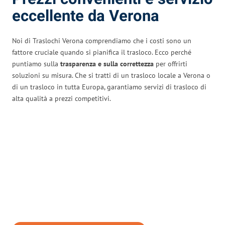
eccellente da Verona
Noi di Traslochi Verona comprendiamo che i costi sono un
fattore cruciale quando si pianifica il trasloco. Ecco perché
puntiamo sulla
trasparenza e sulla correttezza
per offrirti
soluzioni su misura. Che si tratti di un trasloco locale a Verona o
di un trasloco in tutta Europa, garantiamo servizi di trasloco di
alta qualità a prezzi competitivi.