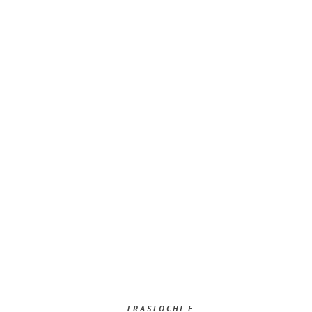
TRASLOCHI E