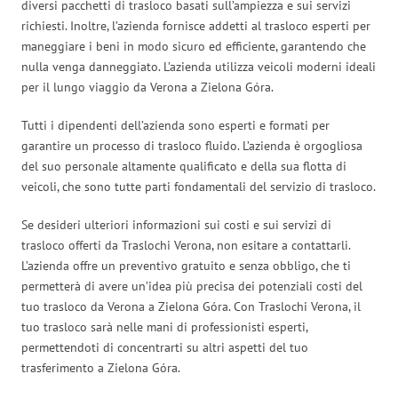
diversi pacchetti di trasloco basati sull’ampiezza e sui servizi
richiesti. Inoltre, l’azienda fornisce addetti al trasloco esperti per
maneggiare i beni in modo sicuro ed efficiente, garantendo che
nulla venga danneggiato. L’azienda utilizza veicoli moderni ideali
per il lungo viaggio da Verona a Zielona Góra.
Tutti i dipendenti dell’azienda sono esperti e formati per
garantire un processo di trasloco fluido. L’azienda è orgogliosa
del suo personale altamente qualificato e della sua flotta di
veicoli, che sono tutte parti fondamentali del servizio di trasloco.
Se desideri ulteriori informazioni sui costi e sui servizi di
trasloco offerti da Traslochi Verona, non esitare a contattarli.
L’azienda offre un preventivo gratuito e senza obbligo, che ti
permetterà di avere un’idea più precisa dei potenziali costi del
tuo trasloco da Verona a Zielona Góra. Con Traslochi Verona, il
tuo trasloco sarà nelle mani di professionisti esperti,
permettendoti di concentrarti su altri aspetti del tuo
trasferimento a Zielona Góra.