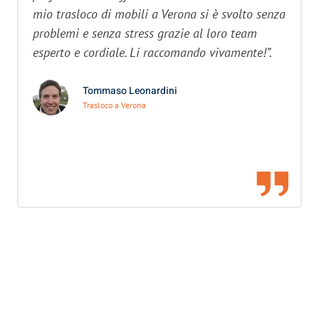
mio trasloco di mobili a Verona si è svolto senza
problemi e senza stress grazie al loro team
esperto e cordiale. Li raccomando vivamente!”.
Tommaso Leonardini
Trasloco a Verona