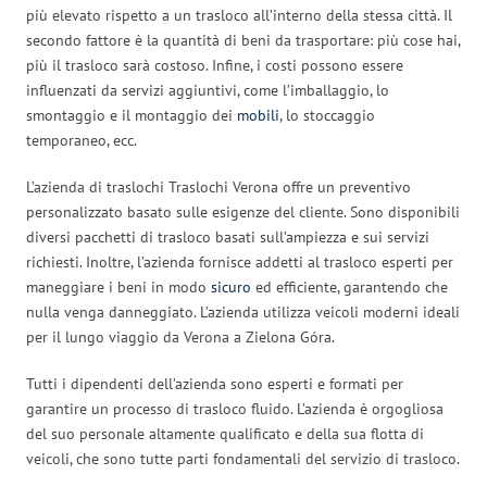
più elevato rispetto a un trasloco all’interno della stessa città. Il
secondo fattore è la quantità di beni da trasportare: più cose hai,
più il trasloco sarà costoso. Infine, i costi possono essere
influenzati da servizi aggiuntivi, come l’imballaggio, lo
smontaggio e il montaggio dei
mobili
, lo stoccaggio
temporaneo, ecc.
L’azienda di traslochi Traslochi Verona offre un preventivo
personalizzato basato sulle esigenze del cliente. Sono disponibili
diversi pacchetti di trasloco basati sull’ampiezza e sui servizi
richiesti. Inoltre, l’azienda fornisce addetti al trasloco esperti per
maneggiare i beni in modo
sicuro
ed efficiente, garantendo che
nulla venga danneggiato. L’azienda utilizza veicoli moderni ideali
per il lungo viaggio da Verona a Zielona Góra.
Tutti i dipendenti dell’azienda sono esperti e formati per
garantire un processo di trasloco fluido. L’azienda è orgogliosa
del suo personale altamente qualificato e della sua flotta di
veicoli, che sono tutte parti fondamentali del servizio di trasloco.