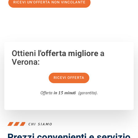
RICEVI UN'OFFERTA NON VINCOLANTE
100% non vincolante – Risposta garantita entro 15 minuti.
Ottieni
l'offerta migliore
a
Verona:
RICEVI OFFERTA
Offerta
in 15 minuti
(garantita).
CHI SIAMO
Prezzi convenienti e servizio