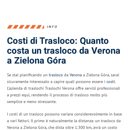
INFO
Costi di Trasloco: Quanto
costa un trasloco da Verona
a Zielona Góra
Se stai pianificando un
trasloco
da
Verona
a Zielona Góra, sarai
sicuramente interessato a capire quali possono essere i
costi
.
L’azienda di traslochi Traslochi Verona offre servizi professionali
a prezzi equi, rendendo il processo di trasloco molto più
semplice e meno stressante.
I costi di un trasloco possono variare considerevolmente in base
a vari fattori. Il primo è naturalmente la distanza: un trasloco da
Verona a Zielona Góra, che dista oltre 1.300 km, avrà un costo