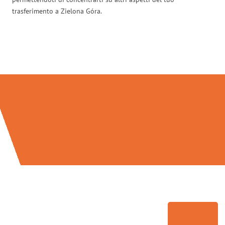
trasferimento a Zielona Góra.
Traslochi Verona in numeri: