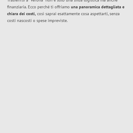
Trasferirsi a
Verona
non è solo una sfida logistica ma anche
finanziaria. Ecco perché ti offriamo
una panoramica dettagliata e
chiara dei costi,
così saprai esattamente cosa aspettarti, senza
costi nascosti o spese impreviste.