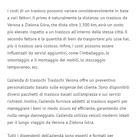
I costi di un trasloco possono variare considerevolmente in base
a vari fattori. Il primo è naturalmente la distanza: un trasloco da
Verona a Zielona Góra, che dista oltre 1.300 km, avrà un costo
più elevato rispetto a un trasloco all’interno della stessa città. Il
secondo fattore è la quantità di beni da trasportare: più cose hai,
più il trasloco sarà costoso. Infine, i costi possono essere
influenzati da servizi aggiuntivi, come l’imballaggio, lo
smontaggio e il montaggio dei mobili, lo stoccaggio
temporaneo, ecc.
L’azienda di traslochi Traslochi Verona offre un preventivo
personalizzato basato sulle esigenze del cliente. Sono disponibili
diversi pacchetti di trasloco basati sull’ampiezza e sui servizi
richiesti. Inoltre, l’azienda fornisce addetti al trasloco esperti per
maneggiare i beni in modo sicuro ed efficiente, garantendo che
nulla venga danneggiato. L’azienda utilizza veicoli moderni ideali
per il lungo viaggio da Verona a Zielona Góra.
Tutti i dipendenti dell’azienda sono esperti e formati per