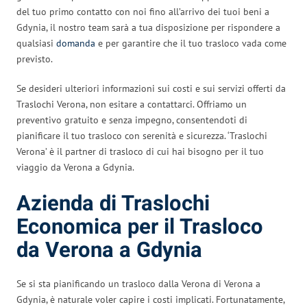
del tuo primo contatto con noi fino all’arrivo dei tuoi beni a
Gdynia, il nostro team sarà a tua disposizione per rispondere a
qualsiasi
domanda
e per garantire che il tuo trasloco vada come
previsto.
Se desideri ulteriori informazioni sui costi e sui servizi offerti da
Traslochi Verona, non esitare a contattarci. Offriamo un
preventivo gratuito e senza impegno, consentendoti di
pianificare il tuo trasloco con serenità e sicurezza. ‘Traslochi
Verona’ è il partner di trasloco di cui hai bisogno per il tuo
viaggio da Verona a Gdynia.
Azienda di Traslochi
Economica per il Trasloco
da Verona a Gdynia
Se si sta pianificando un trasloco dalla Verona di Verona a
Gdynia, è naturale voler capire i costi implicati. Fortunatamente,