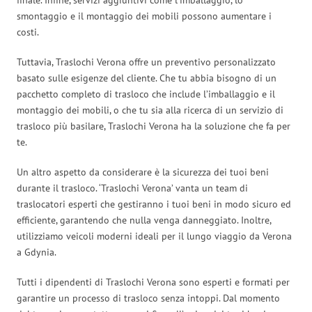
smontaggio e il montaggio dei mobili possono aumentare i
costi.
Tuttavia, Traslochi Verona offre un preventivo personalizzato
basato sulle esigenze del cliente. Che tu abbia bisogno di un
pacchetto completo di trasloco che include l’imballaggio e il
montaggio dei mobili, o che tu sia alla ricerca di un servizio di
trasloco più basilare, Traslochi Verona ha la soluzione che fa per
te.
Un altro aspetto da considerare è la sicurezza dei tuoi beni
durante il trasloco. ‘Traslochi Verona’ vanta un team di
traslocatori esperti che gestiranno i tuoi beni in modo sicuro ed
efficiente, garantendo che nulla venga danneggiato. Inoltre,
utilizziamo veicoli moderni ideali per il lungo viaggio da Verona
a Gdynia.
Tutti i dipendenti di Traslochi Verona sono esperti e formati per
garantire un processo di trasloco senza intoppi. Dal momento