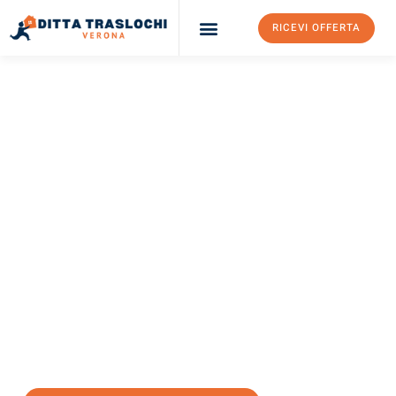
RICEVI OFFERTA
Ditta Traslochi Verona
Servizi Traslochi Verona
Costi e prezzi
TRASLOCHI VERONA
Traslochi Verona
Gdynia
Il tuo trasloco Verona Gdynia può essere così facile! Sperimenta
il nostro
servizio di prima classe
e assicurati i
migliori prezzi in
Verona
.
Richiedo ora la tua offerta personalizzata e fai il primo passo
verso un trasloco senza stress a Gdynia