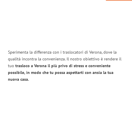
Sperimenta la differenza con i traslocatori di Verona, dove la
qualità incontra la convenienza. Il nostro obiettivo è rendere il
tuo
trasloco a Verona il più privo di stress e conveniente
possibile, in modo che tu possa aspettarti con ansia la tua
nuova casa.