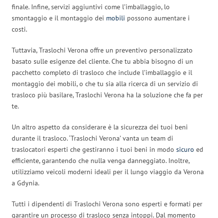
finale. Infine, servizi aggiuntivi come l’imballaggio, lo
smontaggio e il montaggio dei
mobili
possono aumentare i
costi.
Tuttavia, Traslochi Verona offre un preventivo personalizzato
basato sulle esigenze del cliente. Che tu abbia bisogno di un
pacchetto completo di trasloco che include l’imballaggio e il
montaggio dei mobili, o che tu sia alla ricerca di un servizio di
trasloco più basilare, Traslochi Verona ha la soluzione che fa per
te.
Un altro aspetto da considerare è la sicurezza dei tuoi beni
durante il trasloco. ‘Traslochi Verona’ vanta un team di
traslocatori esperti che gestiranno i tuoi beni in modo
sicuro
ed
efficiente, garantendo che nulla venga danneggiato. Inoltre,
utilizziamo veicoli moderni ideali per il lungo viaggio da Verona
a Gdynia.
Tutti i dipendenti di Traslochi Verona sono esperti e formati per
garantire un processo di trasloco senza intoppi. Dal momento