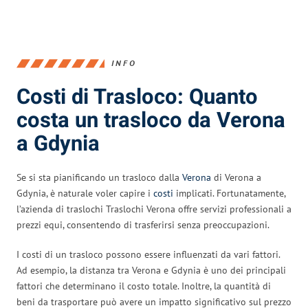
INFO
Costi di Trasloco: Quanto
costa un trasloco da Verona
a Gdynia
Se si sta pianificando un trasloco dalla
Verona
di Verona a
Gdynia, è naturale voler capire i
costi
implicati. Fortunatamente,
l’azienda di traslochi Traslochi Verona offre servizi professionali a
prezzi equi, consentendo di trasferirsi senza preoccupazioni.
I costi di un trasloco possono essere influenzati da vari fattori.
Ad esempio, la distanza tra Verona e Gdynia è uno dei principali
fattori che determinano il costo totale. Inoltre, la quantità di
beni da trasportare può avere un impatto significativo sul prezzo