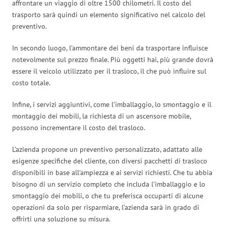
affrontare un viaggio di oltre 1500 chilometri. Il costo del
trasporto sarà quindi un elemento significativo nel calcolo del
preventivo.
In secondo luogo, l’ammontare dei beni da trasportare influisce
notevolmente sul prezzo finale. Più oggetti hai, più grande dovrà
essere il veicolo utilizzato per il trasloco, il che può influire sul
costo totale.
Infine, i servizi aggiuntivi, come l’imballaggio, lo smontaggio e il
montaggio dei mobili, la richiesta di un ascensore mobile,
possono incrementare il costo del trasloco.
L’azienda propone un preventivo personalizzato, adattato alle
esigenze specifiche del cliente, con diversi pacchetti di trasloco
disponibili in base all’ampiezza e ai servizi richiesti. Che tu abbia
bisogno di un servizio completo che includa l’imballaggio e lo
smontaggio dei mobili, o che tu preferisca occuparti di alcune
operazioni da solo per risparmiare, l’azienda sarà in grado di
offrirti una soluzione su misura.