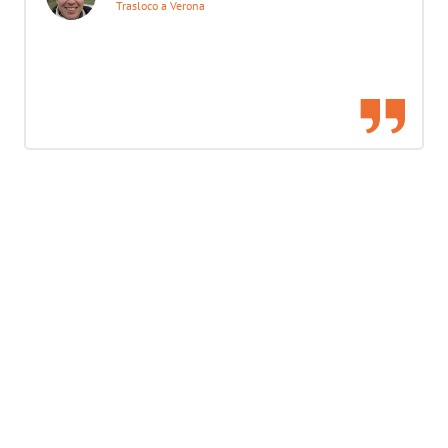
Trasloco a Verona