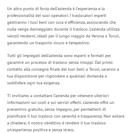
Un altro punto di forza dell’azienda è l’esperienza e la
professionalità dei suoi operatori. I traslocatori esperti
gestiranno i tuoi beni con cura e efficienza, assicurando che
nulla venga danneggiato durante il trasloco. L’azienda utilizza
veicoli moderni, ideali per il lungo viaggio da Verona a Toruń,
garantendo un trasporto sicuro e tempestivo.
Tutti gli impiegati dell’azienda sono esperti e formati per
garantire un processo di trasloco senza intoppi. Dal primo
contatto alla consegna finale dei tuoi beni a Toruń, saranno a
tua disposizione per rispondere a qualsiasi domanda e
soddisfare ogni tua esigenza.
Ti invitiamo a contattare l’azienda per ottenere ulteriori
informazioni sui costi e sui servizi offerti. L’azienda offre un
preventivo gratuito, senza impegno, per permetterti di
pianificare il tuo trasloco con serenità e trasparenza. Non esitare
a chiedere, il nostro obiettivo è rendere il tuo trasloco
un’esperienza positiva e senza stress.