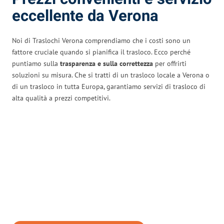
eccellente da Verona
Noi di Traslochi Verona comprendiamo che i costi sono un
fattore cruciale quando si pianifica il trasloco. Ecco perché
puntiamo sulla
trasparenza e sulla correttezza
per offrirti
soluzioni su misura. Che si tratti di un trasloco locale a Verona o
di un trasloco in tutta Europa, garantiamo servizi di trasloco di
alta qualità a prezzi competitivi.