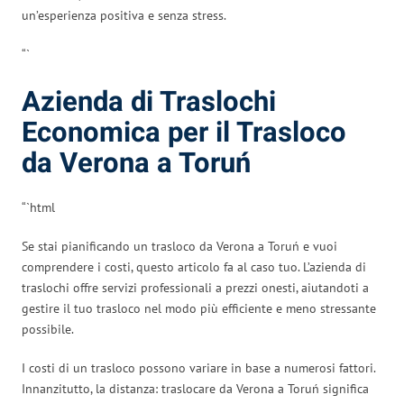
un’esperienza positiva e senza stress.
“`
Azienda di Traslochi
Economica per il Trasloco
da Verona a Toruń
“`html
Se stai pianificando un trasloco da Verona a Toruń e vuoi
comprendere i costi, questo articolo fa al caso tuo. L’azienda di
traslochi offre servizi professionali a prezzi onesti, aiutandoti a
gestire il tuo trasloco nel modo più efficiente e meno stressante
possibile.
I costi di un trasloco possono variare in base a numerosi fattori.
Innanzitutto, la distanza: traslocare da Verona a Toruń significa