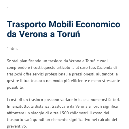
“`
Trasporto Mobili Economico
da Verona a Toruń
“`html
Se stai pianificando un trasloco da Verona a Toruń e vuoi
comprendere i costi, questo articolo fa al caso tuo. L’azienda di
traslochi offre servizi professionali a prezzi onesti, aiutandoti a
gestire il tuo trasloco nel modo più efficiente e meno stressante
possibile.
I costi di un trasloco possono variare in base a numerosi fattori.
Innanzitutto, la distanza: traslocare da Verona a Toruń significa
affrontare un viaggio di oltre 1500 chilometri. Il costo del
trasporto sarà quindi un elemento significativo nel calcolo del
preventivo.