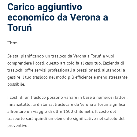
Carico aggiuntivo
economico da Verona a
Toruń
“`html
Se stai pianificando un trasloco da Verona a Toruń e vuoi
comprendere i costi, questo articolo fa al caso tuo. L’azienda di
traslochi offre servizi professionali a prezzi onesti, aiutandoti a
gestire il tuo trasloco nel modo più efficiente e meno stressante
possibile.
I costi di un trasloco possono variare in base a numerosi fattori.
Innanzitutto, la distanza: traslocare da Verona a Toruń significa
affrontare un viaggio di oltre 1500 chilometri. Il costo del
trasporto sarà quindi un elemento significativo nel calcolo del
preventivo.