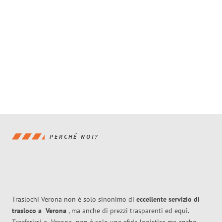
PERCHÉ NOI?
Traslochi Verona non è solo sinonimo di
eccellente
servizio di
trasloco
a
Verona
, ma anche di prezzi trasparenti ed equi.