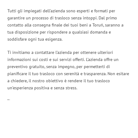
Tutti gli impiegati dell’azienda sono esperti e formati per
garantire un processo di trasloco senza intoppi. Dal primo
contatto alla consegna finale dei tuoi beni a Toruń, saranno a
tua disposizione per rispondere a qualsiasi domanda e
soddisfare ogni tua esigenza.
Ti invitiamo a contattare l’azienda per ottenere ulteriori
informazioni sui costi e sui servizi offerti. L’azienda offre un
preventivo gratuito, senza impegno, per permetterti di
pianificare il tuo trasloco con serenità e trasparenza. Non esitare
a chiedere, il nostro obiettivo è rendere il tuo trasloco
un’esperienza positiva e senza stress.
“`
Traslochi Verona in numeri: