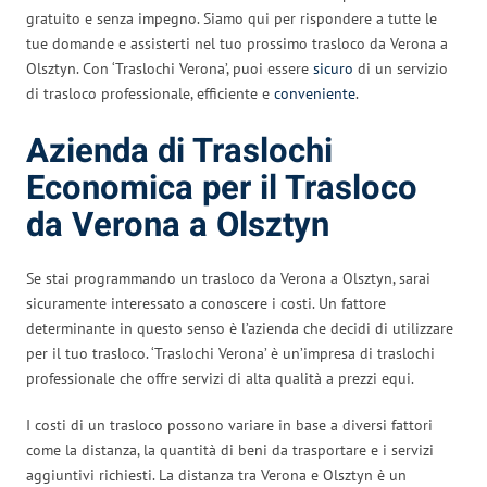
gratuito e senza impegno. Siamo qui per rispondere a tutte le
tue domande e assisterti nel tuo prossimo trasloco da Verona a
Olsztyn. Con ‘Traslochi Verona’, puoi essere
sicuro
di un servizio
di trasloco professionale, efficiente e
conveniente
.
Azienda di Traslochi
Economica per il Trasloco
da Verona a Olsztyn
Se stai programmando un trasloco da Verona a Olsztyn, sarai
sicuramente interessato a conoscere i costi. Un fattore
determinante in questo senso è l’azienda che decidi di utilizzare
per il tuo trasloco. ‘Traslochi Verona’ è un’impresa di traslochi
professionale che offre servizi di alta qualità a prezzi equi.
I costi di un trasloco possono variare in base a diversi fattori
come la distanza, la quantità di beni da trasportare e i servizi
aggiuntivi richiesti. La distanza tra Verona e Olsztyn è un