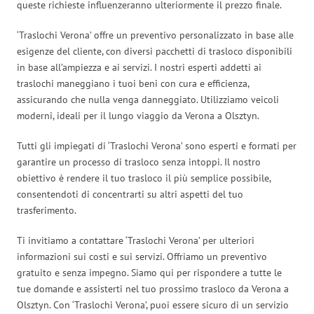
queste richieste influenzeranno ulteriormente il prezzo finale.
‘Traslochi Verona’ offre un preventivo personalizzato in base alle
esigenze del cliente, con diversi pacchetti di trasloco disponibili
in base all’ampiezza e ai servizi. I nostri esperti addetti ai
traslochi maneggiano i tuoi beni con cura e efficienza,
assicurando che nulla venga danneggiato. Utilizziamo veicoli
moderni, ideali per il lungo viaggio da Verona a Olsztyn.
Tutti gli impiegati di ‘Traslochi Verona’ sono esperti e formati per
garantire un processo di trasloco senza intoppi. Il nostro
obiettivo è rendere il tuo trasloco il più semplice possibile,
consentendoti di concentrarti su altri aspetti del tuo
trasferimento.
Ti invitiamo a contattare ‘Traslochi Verona’ per ulteriori
informazioni sui costi e sui servizi. Offriamo un preventivo
gratuito e senza impegno. Siamo qui per rispondere a tutte le
tue domande e assisterti nel tuo prossimo trasloco da Verona a
Olsztyn. Con ‘Traslochi Verona’, puoi essere sicuro di un servizio