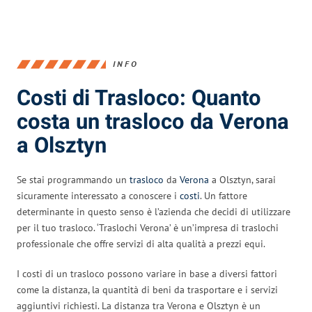
INFO
Costi di Trasloco: Quanto
costa un trasloco da Verona
a Olsztyn
Se stai programmando un
trasloco
da
Verona
a Olsztyn, sarai
sicuramente interessato a conoscere i
costi
. Un fattore
determinante in questo senso è l’azienda che decidi di utilizzare
per il tuo trasloco. ‘Traslochi Verona’ è un’impresa di traslochi
professionale che offre servizi di alta qualità a prezzi equi.
I costi di un trasloco possono variare in base a diversi fattori
come la distanza, la quantità di beni da trasportare e i servizi
aggiuntivi richiesti. La distanza tra Verona e Olsztyn è un