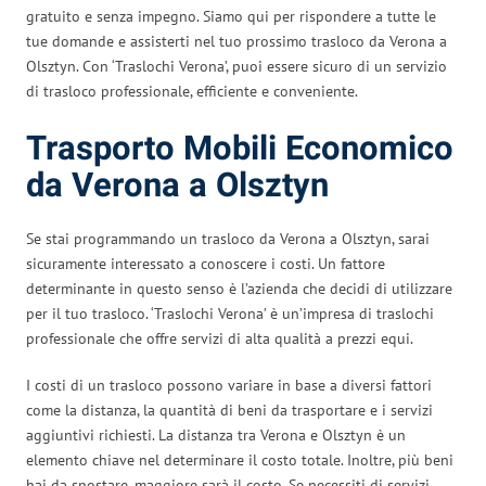
gratuito e senza impegno. Siamo qui per rispondere a tutte le
tue domande e assisterti nel tuo prossimo trasloco da Verona a
Olsztyn. Con ‘Traslochi Verona’, puoi essere sicuro di un servizio
di trasloco professionale, efficiente e conveniente.
Trasporto Mobili Economico
da Verona a Olsztyn
Se stai programmando un trasloco da Verona a Olsztyn, sarai
sicuramente interessato a conoscere i costi. Un fattore
determinante in questo senso è l’azienda che decidi di utilizzare
per il tuo trasloco. ‘Traslochi Verona’ è un’impresa di traslochi
professionale che offre servizi di alta qualità a prezzi equi.
I costi di un trasloco possono variare in base a diversi fattori
come la distanza, la quantità di beni da trasportare e i servizi
aggiuntivi richiesti. La distanza tra Verona e Olsztyn è un
elemento chiave nel determinare il costo totale. Inoltre, più beni
hai da spostare, maggiore sarà il costo. Se necessiti di servizi