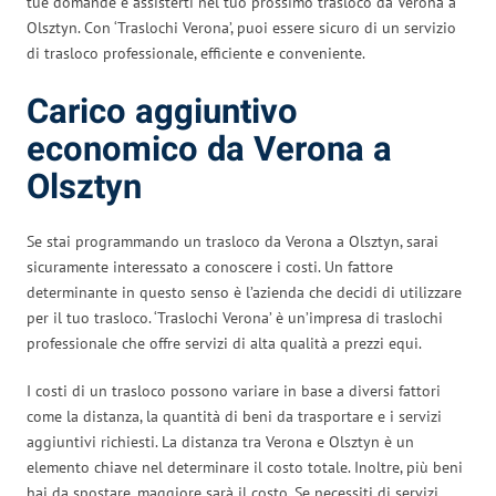
tue domande e assisterti nel tuo prossimo trasloco da Verona a
Olsztyn. Con ‘Traslochi Verona’, puoi essere sicuro di un servizio
di trasloco professionale, efficiente e conveniente.
Carico aggiuntivo
economico da Verona a
Olsztyn
Se stai programmando un trasloco da Verona a Olsztyn, sarai
sicuramente interessato a conoscere i costi. Un fattore
determinante in questo senso è l’azienda che decidi di utilizzare
per il tuo trasloco. ‘Traslochi Verona’ è un’impresa di traslochi
professionale che offre servizi di alta qualità a prezzi equi.
I costi di un trasloco possono variare in base a diversi fattori
come la distanza, la quantità di beni da trasportare e i servizi
aggiuntivi richiesti. La distanza tra Verona e Olsztyn è un
elemento chiave nel determinare il costo totale. Inoltre, più beni
hai da spostare, maggiore sarà il costo. Se necessiti di servizi