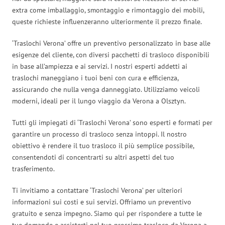
extra come imballaggio, smontaggio e rimontaggio dei mobili,
queste richieste influenzeranno ulteriormente il prezzo finale.
‘Traslochi Verona’ offre un preventivo personalizzato in base alle
esigenze del cliente, con diversi pacchetti di trasloco disponibili
in base all’ampiezza e ai servizi. I nostri esperti addetti ai
traslochi maneggiano i tuoi beni con cura e efficienza,
assicurando che nulla venga danneggiato. Utilizziamo veicoli
moderni, ideali per il lungo viaggio da Verona a Olsztyn.
Tutti gli impiegati di ‘Traslochi Verona’ sono esperti e formati per
garantire un processo di trasloco senza intoppi. Il nostro
obiettivo è rendere il tuo trasloco il più semplice possibile,
consentendoti di concentrarti su altri aspetti del tuo
trasferimento.
Ti invitiamo a contattare ‘Traslochi Verona’ per ulteriori
informazioni sui costi e sui servizi. Offriamo un preventivo
gratuito e senza impegno. Siamo qui per rispondere a tutte le
tue domande e assisterti nel tuo prossimo trasloco da Verona a