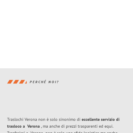
PERCHÉ NOI?
Traslochi Verona non è solo sinonimo di
eccellente
servizio di
trasloco
a
Verona
, ma anche di prezzi trasparenti ed equi.