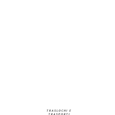
TRASLOCHI E
TRASPORTI​