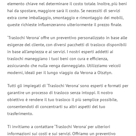
elemento chiave nel determinare il costo totale. Inoltre, più beni
hai da spostare, maggiore sarà il costo. Se necessiti di servizi
extra come imballaggio, smontaggio e rimontaggio dei mobili,
queste richieste influenzeranno ulteriormente il prezzo finale.
‘Traslochi Verona’ offre un preventivo personalizzato in base alle
esigenze del cliente, con diversi pacchetti di trasloco disponibili
in base all’ampiezza e ai servizi. I nostri esperti addetti ai
traslochi maneggiano i tuoi beni con cura e efficienza,
assicurando che nulla venga danneggiato. Utilizziamo veicoli
moderni, ideali per il lungo viaggio da Verona a Olsztyn.
Tutti gli impiegati di ‘Traslochi Verona’ sono esperti e formati per
garantire un processo di trasloco senza intoppi. Il nostro
obiettivo è rendere il tuo trasloco il più semplice possibile,
consentendoti di concentrarti su altri aspetti del tuo
trasferimento.
Ti invitiamo a contattare ‘Traslochi Verona’ per ulteriori
informazioni sui costi e sui servizi. Offriamo un preventivo