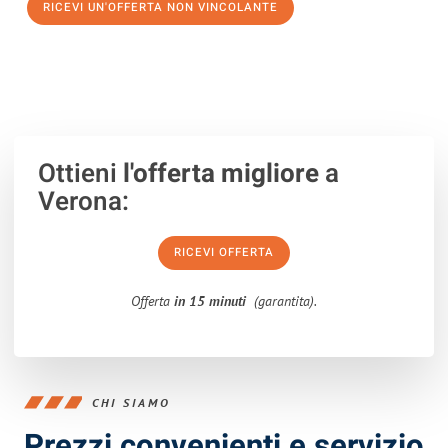
RICEVI UN'OFFERTA NON VINCOLANTE
100% non vincolante – Risposta garantita entro 15 minuti.
Ottieni
l'offerta migliore
a
Verona:
RICEVI OFFERTA
Offerta
in 15 minuti
(garantita).
CHI SIAMO
Prezzi convenienti e servizio