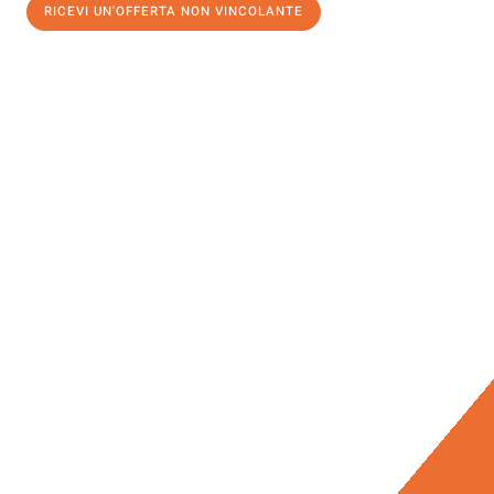
RICEVI UN'OFFERTA NON VINCOLANTE