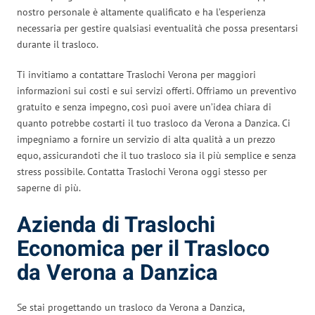
nostro personale è altamente qualificato e ha l’esperienza
necessaria per gestire qualsiasi eventualità che possa presentarsi
durante il trasloco.
Ti invitiamo a contattare Traslochi Verona per maggiori
informazioni sui costi e sui servizi offerti. Offriamo un preventivo
gratuito e senza impegno, così puoi avere un’idea chiara di
quanto potrebbe costarti il tuo trasloco da Verona a Danzica. Ci
impegniamo a fornire un servizio di alta qualità a un prezzo
equo, assicurandoti che il tuo trasloco sia il più semplice e senza
stress possibile. Contatta Traslochi Verona oggi stesso per
saperne di più.
Azienda di Traslochi
Economica per il Trasloco
da Verona a Danzica
Se stai progettando un trasloco da Verona a Danzica,