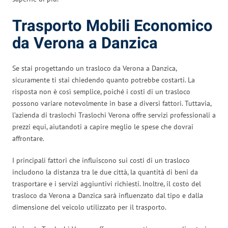
Trasporto Mobili Economico
da Verona a Danzica
Se stai progettando un trasloco da Verona a Danzica,
sicuramente ti stai chiedendo quanto potrebbe costarti. La
risposta non è così semplice, poiché i costi di un trasloco
possono variare notevolmente in base a diversi fattori. Tuttavia,
l’azienda di traslochi Traslochi Verona offre servizi professionali a
prezzi equi, aiutandoti a capire meglio le spese che dovrai
affrontare.
I principali fattori che influiscono sui costi di un trasloco
includono la distanza tra le due città, la quantità di beni da
trasportare e i servizi aggiuntivi richiesti. Inoltre, il costo del
trasloco da Verona a Danzica sarà influenzato dal tipo e dalla
dimensione del veicolo utilizzato per il trasporto.