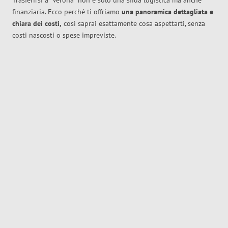
Trasferirsi a
Verona
non è solo una sfida logistica ma anche
finanziaria. Ecco perché ti offriamo
una panoramica dettagliata e
chiara dei costi,
così saprai esattamente cosa aspettarti, senza
costi nascosti o spese impreviste.