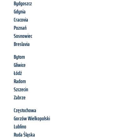
Bydgoszcz
Gdynia
Cracovia
Poznań
Sosnowiec
Breslavia
Bytom
Gliwice
Łódź
Radom
Szczecin
Zabrze
Częstochowa
Gorzów Wielkopolski
Lublino
Ruda Śląska