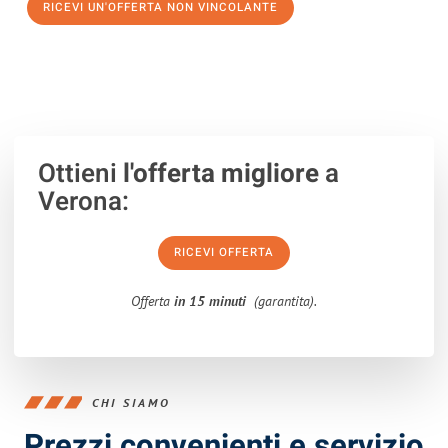
RICEVI UN'OFFERTA NON VINCOLANTE
100% non vincolante – Risposta garantita entro 15 minuti.
Ottieni
l'offerta migliore
a
Verona:
RICEVI OFFERTA
Offerta
in 15 minuti
(garantita).
CHI SIAMO
Prezzi convenienti e servizio