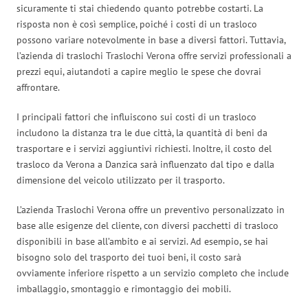
sicuramente ti stai chiedendo quanto potrebbe costarti. La
risposta non è così semplice, poiché i costi di un trasloco
possono variare notevolmente in base a diversi fattori. Tuttavia,
l’azienda di traslochi Traslochi Verona offre servizi professionali a
prezzi equi, aiutandoti a capire meglio le spese che dovrai
affrontare.
I principali fattori che influiscono sui costi di un trasloco
includono la distanza tra le due città, la quantità di beni da
trasportare e i servizi aggiuntivi richiesti. Inoltre, il costo del
trasloco da Verona a Danzica sarà influenzato dal tipo e dalla
dimensione del veicolo utilizzato per il trasporto.
L’azienda Traslochi Verona offre un preventivo personalizzato in
base alle esigenze del cliente, con diversi pacchetti di trasloco
disponibili in base all’ambito e ai servizi. Ad esempio, se hai
bisogno solo del trasporto dei tuoi beni, il costo sarà
ovviamente inferiore rispetto a un servizio completo che include
imballaggio, smontaggio e rimontaggio dei mobili.