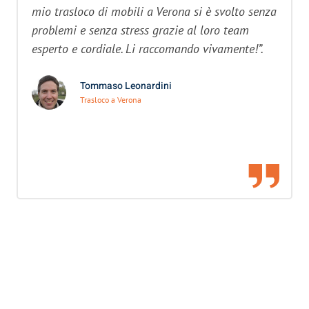
mio trasloco di mobili a Verona si è svolto senza
problemi e senza stress grazie al loro team
esperto e cordiale. Li raccomando vivamente!”.
Tommaso Leonardini
Trasloco a Verona