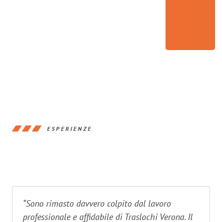
ESPERIENZE
“Sono rimasto davvero colpito dal lavoro
professionale e affidabile di Traslochi Verona. Il