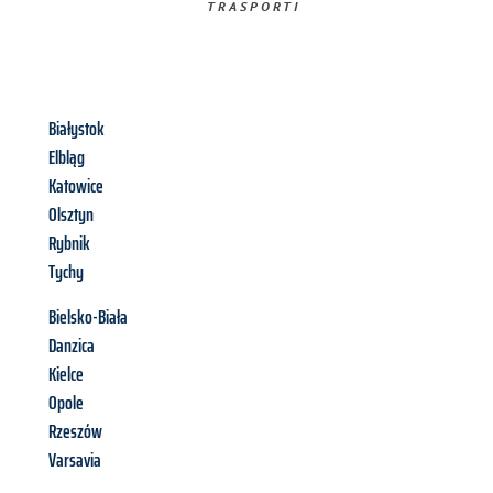
TRASPORTI​
Białystok
Elbląg
Katowice
Olsztyn
Rybnik
Tychy
Bielsko-Biała
Danzica
Kielce
Opole
Rzeszów
Varsavia