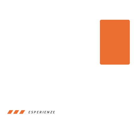
ESPERIENZE