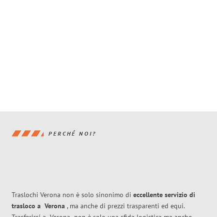
PERCHÉ NOI?
Traslochi Verona non è solo sinonimo di
eccellente
servizio di
trasloco
a
Verona
, ma anche di prezzi trasparenti ed equi.