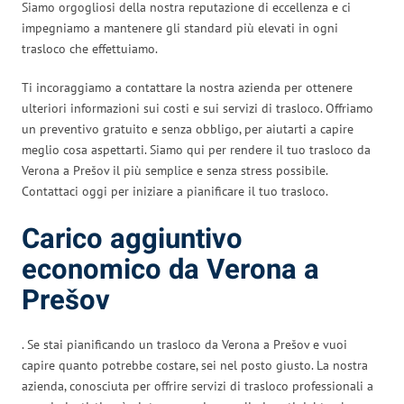
Siamo orgogliosi della nostra reputazione di eccellenza e ci
impegniamo a mantenere gli standard più elevati in ogni
trasloco che effettuiamo.
Ti incoraggiamo a contattare la nostra azienda per ottenere
ulteriori informazioni sui costi e sui servizi di trasloco. Offriamo
un preventivo gratuito e senza obbligo, per aiutarti a capire
meglio cosa aspettarti. Siamo qui per rendere il tuo trasloco da
Verona a Prešov il più semplice e senza stress possibile.
Contattaci oggi per iniziare a pianificare il tuo trasloco.
Carico aggiuntivo
economico da Verona a
Prešov
. Se stai pianificando un trasloco da Verona a Prešov e vuoi
capire quanto potrebbe costare, sei nel posto giusto. La nostra
azienda, conosciuta per offrire servizi di trasloco professionali a