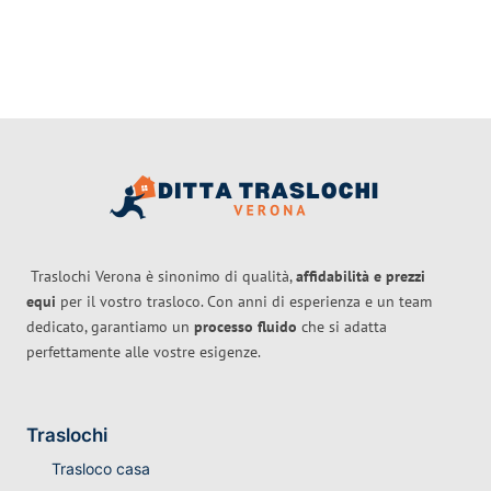
Traslochi Verona è sinonimo di qualità,
affidabilità e prezzi
equi
per il vostro trasloco. Con anni di esperienza e un team
dedicato, garantiamo un
processo fluido
che si adatta
perfettamente alle vostre esigenze.
Traslochi
Trasloco casa