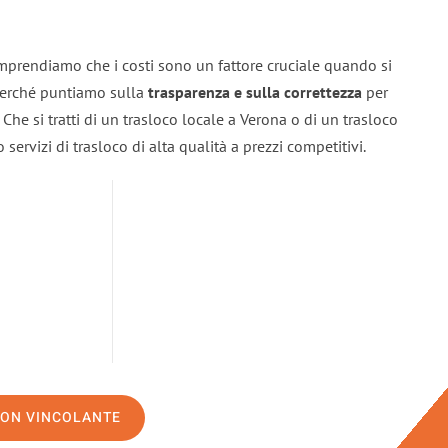
mprendiamo che i costi sono un fattore cruciale quando si
 perché puntiamo sulla
trasparenza e sulla correttezza
per
. Che si tratti di un trasloco locale a Verona o di un trasloco
servizi di trasloco di alta qualità a prezzi competitivi.
NON VINCOLANTE