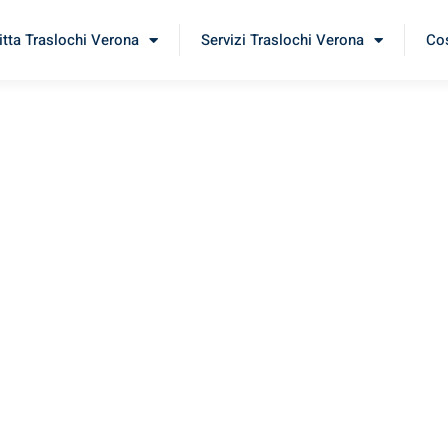
itta Traslochi Verona
Servizi Traslochi Verona
Cos