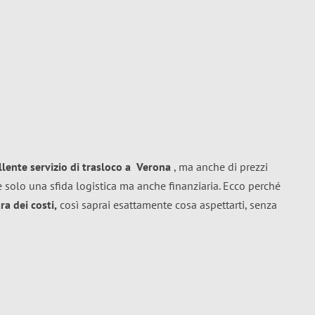
llente
servizio di trasloco
a
Verona
, ma anche di prezzi
 solo una sfida logistica ma anche finanziaria. Ecco perché
a dei costi,
così saprai esattamente cosa aspettarti, senza