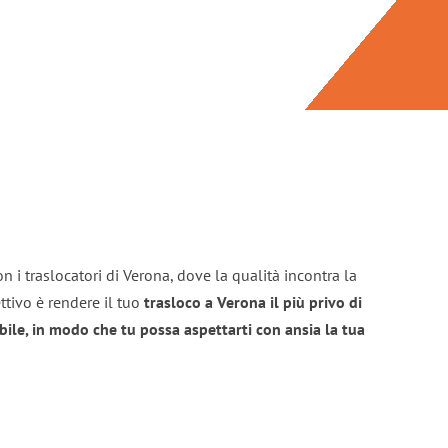
n i traslocatori di Verona, dove la qualità incontra la
ttivo è rendere il tuo
trasloco a Verona il più privo di
bile, in modo che tu possa aspettarti con ansia la tua