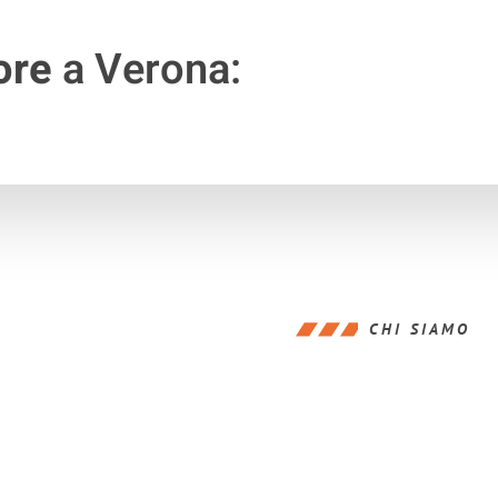
ore
a Verona:
CHI SIAMO