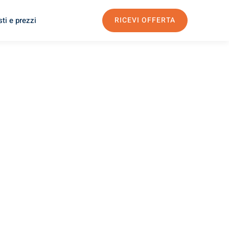
ti e prezzi
RICEVI OFFERTA