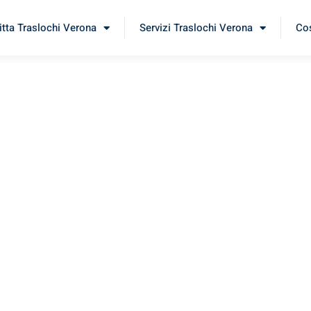
itta Traslochi Verona
Servizi Traslochi Verona
Cos