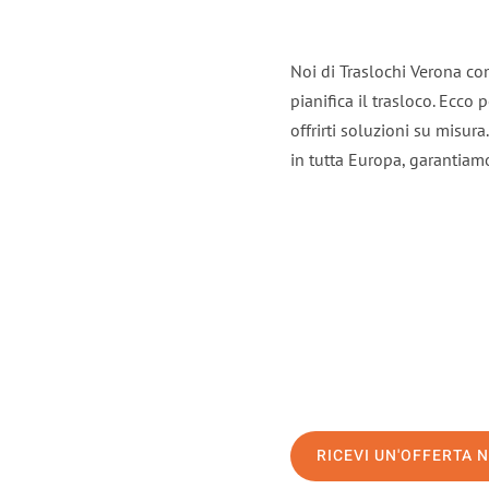
Noi di Traslochi Verona co
pianifica il trasloco. Ecco
offrirti soluzioni su misura
in tutta Europa, garantiamo 
RICEVI UN'OFFERTA 