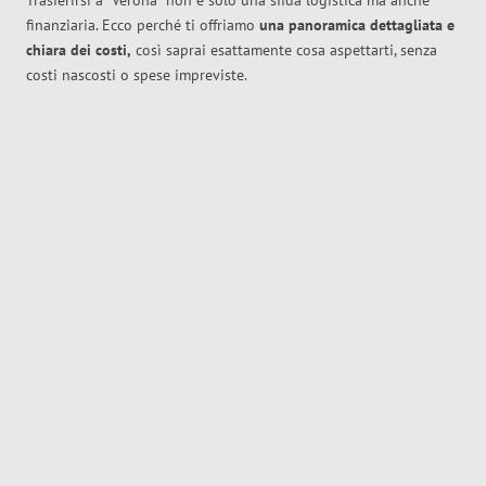
Trasferirsi a
Verona
non è solo una sfida logistica ma anche
finanziaria. Ecco perché ti offriamo
una panoramica dettagliata e
chiara dei costi,
così saprai esattamente cosa aspettarti, senza
costi nascosti o spese impreviste.