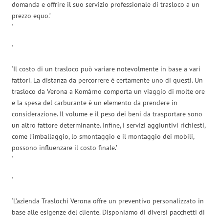
domanda e offrire il suo servizio professionale di trasloco a un
prezzo equo.’
‘
‘
‘Il costo di un trasloco può variare notevolmente in base a vari
fattori. La distanza da percorrere è certamente uno di questi. Un
trasloco da Verona a Komárno comporta un viaggio di molte ore
e la spesa del carburante è un elemento da prendere in
considerazione. Il volume e il peso dei beni da trasportare sono
un altro fattore determinante. Infine, i servizi aggiuntivi richiesti,
come l’imballaggio, lo smontaggio e il montaggio dei mobili,
possono influenzare il costo finale.’
‘
‘
‘L’azienda Traslochi Verona offre un preventivo personalizzato in
base alle esigenze del cliente. Disponiamo di diversi pacchetti di