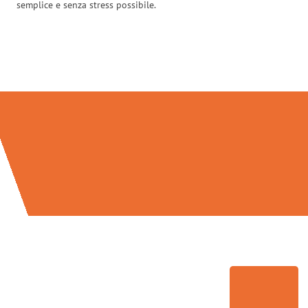
semplice e senza stress possibile.
Traslochi Verona in numeri: