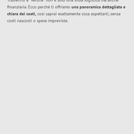
Trasferirsi a
Verona
non è solo una sfida logistica ma anche
finanziaria. Ecco perché ti offriamo
una panoramica dettagliata e
chiara dei costi,
così saprai esattamente cosa aspettarti, senza
costi nascosti o spese impreviste.