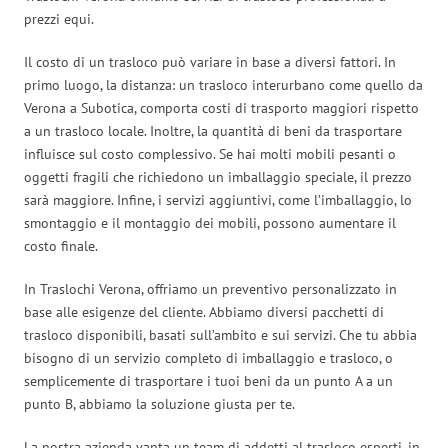
prezzi equi.
Il costo di un trasloco può variare in base a diversi fattori. In
primo luogo, la distanza: un trasloco interurbano come quello da
Verona a Subotica, comporta costi di trasporto maggiori rispetto
a un trasloco locale. Inoltre, la quantità di beni da trasportare
influisce sul costo complessivo. Se hai molti mobili pesanti o
oggetti fragili che richiedono un imballaggio speciale, il prezzo
sarà maggiore. Infine, i servizi aggiuntivi, come l’imballaggio, lo
smontaggio e il montaggio dei mobili, possono aumentare il
costo finale.
In Traslochi Verona, offriamo un preventivo personalizzato in
base alle esigenze del cliente. Abbiamo diversi pacchetti di
trasloco disponibili, basati sull’ambito e sui servizi. Che tu abbia
bisogno di un servizio completo di imballaggio e trasloco, o
semplicemente di trasportare i tuoi beni da un punto A a un
punto B, abbiamo la soluzione giusta per te.
La nostra azienda vanta un team di addetti al trasloco esperti, in