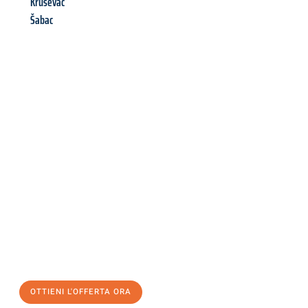
Kruševac
Šabac
Richiedi ora la tua
offerta
al
miglior
prezzo !
Inviateci adesso la vostra richiesta non vincolante e
assicuratevi la vostra
offerta di trasloco per le vostre esigenze
a Verona
al miglior prezzo! Approfitta dell’occasione per
un
trasloco senza stress
e con il massimo comfort:
OTTIENI L'OFFERTA ORA