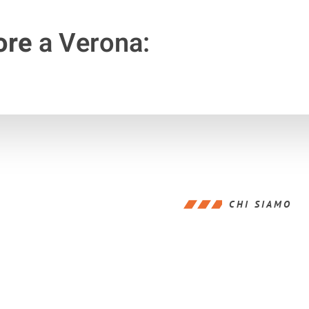
ore
a Verona:
CHI SIAMO