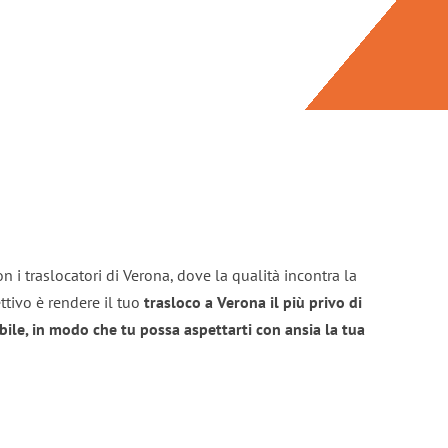
n i traslocatori di Verona, dove la qualità incontra la
ttivo è rendere il tuo
trasloco a Verona il più privo di
bile, in modo che tu possa aspettarti con ansia la tua