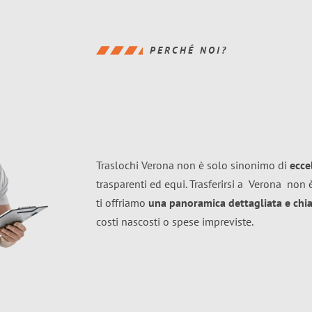
PERCHÉ NOI?
Traslochi Verona non è solo sinonimo di
ecce
trasparenti ed equi. Trasferirsi a
Verona
non è
ti offriamo
una panoramica dettagliata e chiar
costi nascosti o spese impreviste.