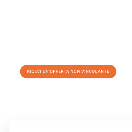
Leskovac
Il tuo trasloco Verona Leskovac può essere così facile! 
servizio di prima classe
e assicurati i
migliori prezzi in
Richiedo ora la tua offerta personalizzata e fai il prim
trasloco senza stress a Leskovac
RICEVI UN'OFFERTA NON VINCOLANTE
100% non vincolante – Risposta garantita entro 15 minuti.