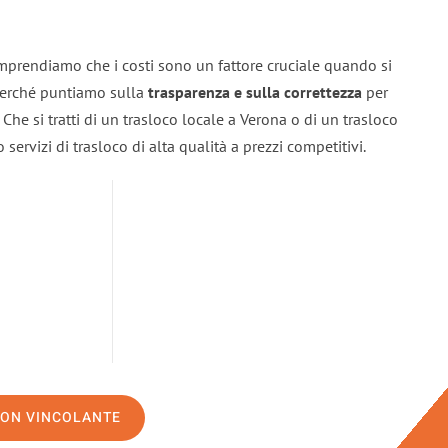
mprendiamo che i costi sono un fattore cruciale quando si
 perché puntiamo sulla
trasparenza e sulla correttezza
per
. Che si tratti di un trasloco locale a Verona o di un trasloco
servizi di trasloco di alta qualità a prezzi competitivi.
NON VINCOLANTE