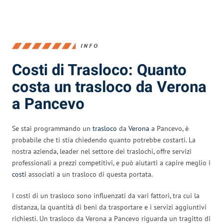
INFO
Costi di Trasloco: Quanto
costa un trasloco da Verona
a Pancevo
Se stai programmando un
trasloco
da
Verona
a Pancevo, è
probabile che ti stia chiedendo quanto potrebbe costarti. La
nostra azienda, leader nel settore dei traslochi, offre servizi
professionali a prezzi competitivi, e può aiutarti a capire meglio i
costi
associati a un trasloco di questa portata.
I costi di un trasloco sono influenzati da vari fattori, tra cui la
distanza, la quantità di beni da trasportare e i servizi aggiuntivi
richiesti. Un trasloco da Verona a Pancevo riguarda un tragitto di