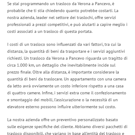
Se stai programmando un trasloco da Verona a Pancevo, è
probabile che ti stia chiedendo quanto potrebbe costarti. La
nostra azienda, leader nel settore dei traslochi, offre servizi
professionali a prezzi competitivi, e può aiutarti a capire meglio i
costi associati a un trasloco di questa portata.
I costi di un trasloco sono influenzati da vari fattori, tra cui la
distanza, la quantità di beni da trasportare e i servizi aggiuntivi
richiesti. Un trasloco da Verona a Pancevo riguarda un tragitto di
circa 1.000 km, un dettaglio che inevitabilmente incide sul
prezzo finale. Oltre alla distanza, è importante considerare la
quantità di beni da traslocare. Un appartamento con una camera
da letto avrà ovviamente un costo inferiore rispetto a una casa
di quattro camere. Infine, i servizi extra come il confezionamento
e smontaggio dei mobili, l’assicurazione o la necessità di un
elevatore esterno possono influire ulteriormente sul costo.
La nostra azienda offre un preventivo personalizzato basato
sulle esigenze specifiche del cliente. Abbiamo diversi pacchetti di
trasloco disponibili, che variano in base all’entità del trasloco e