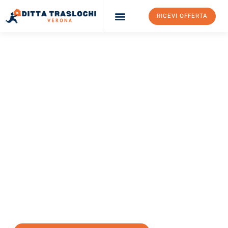
RICEVI OFFERTA
Ditta Traslochi Verona
Servizi Traslochi Verona
Costi e prezzi
TRASLOCHI VERONA
Traslochi Verona
Pancevo
Il tuo trasloco Verona Pancevo può essere così facile!
Sperimenta il nostro
servizio di prima classe
e assicurati i
migliori prezzi in Verona
.
Richiedo ora la tua offerta personalizzata e fai il primo passo
verso un trasloco senza stress a Pancevo