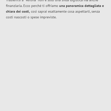
Trasferirsi a
Verona
non è solo una sfida logistica ma anche
finanziaria. Ecco perché ti offriamo
una panoramica dettagliata e
chiara dei costi,
così saprai esattamente cosa aspettarti, senza
costi nascosti o spese impreviste.