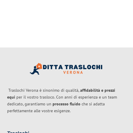
Traslochi Verona è sinonimo di qualità,
affidabilità e prezzi
equi
per il vostro trasloco. Con anni di esperienza e un team
dedicato, garantiamo un
processo fluido
che si adatta
perfettamente alle vostre esigenze.