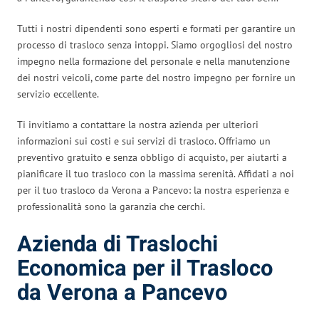
Tutti i nostri dipendenti sono esperti e formati per garantire un
processo di trasloco senza intoppi. Siamo orgogliosi del nostro
impegno nella formazione del personale e nella manutenzione
dei nostri veicoli, come parte del nostro impegno per fornire un
servizio eccellente.
Ti invitiamo a contattare la nostra azienda per ulteriori
informazioni sui costi e sui servizi di trasloco. Offriamo un
preventivo gratuito e senza obbligo di acquisto, per aiutarti a
pianificare il tuo trasloco con la massima serenità. Affidati a noi
per il tuo trasloco da Verona a Pancevo: la nostra esperienza e
professionalità sono la garanzia che cerchi.
Azienda di Traslochi
Economica per il Trasloco
da Verona a Pancevo