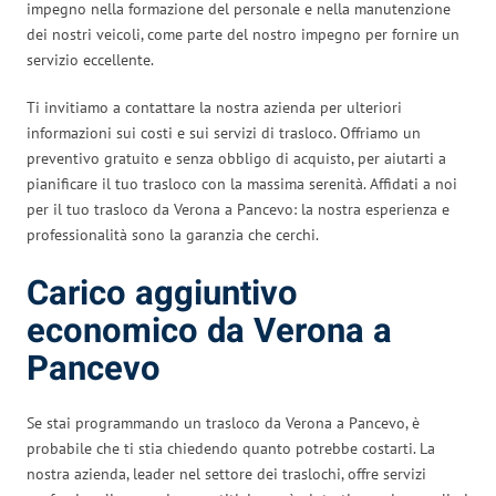
impegno nella formazione del personale e nella manutenzione
dei nostri veicoli, come parte del nostro impegno per fornire un
servizio eccellente.
Ti invitiamo a contattare la nostra azienda per ulteriori
informazioni sui costi e sui servizi di trasloco. Offriamo un
preventivo gratuito e senza obbligo di acquisto, per aiutarti a
pianificare il tuo trasloco con la massima serenità. Affidati a noi
per il tuo trasloco da Verona a Pancevo: la nostra esperienza e
professionalità sono la garanzia che cerchi.
Carico aggiuntivo
economico da Verona a
Pancevo
Se stai programmando un trasloco da Verona a Pancevo, è
probabile che ti stia chiedendo quanto potrebbe costarti. La
nostra azienda, leader nel settore dei traslochi, offre servizi