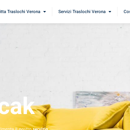
itta Traslochi Verona
Servizi Traslochi Verona
Cos
cak
rimenta il nostro
servizio