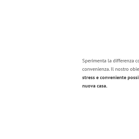
Sperimenta la differenza co
convenienza. Il nostro obie
stress e conveniente possi
nuova casa.