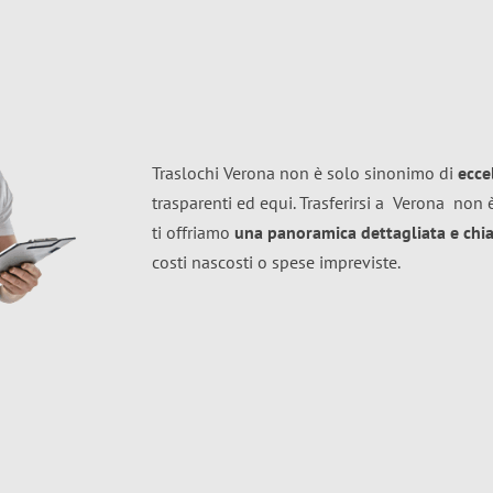
Traslochi Verona non è solo sinonimo di
ecce
trasparenti ed equi. Trasferirsi a
Verona
non è
ti offriamo
una panoramica dettagliata e chiar
costi nascosti o spese impreviste.