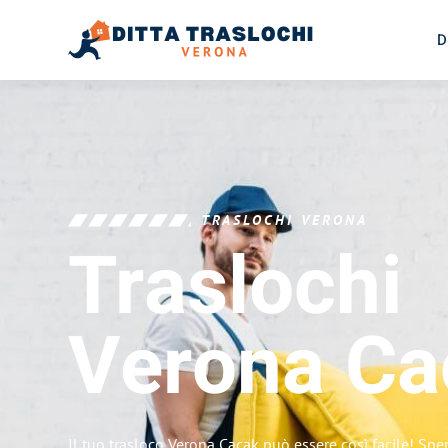
D
TRASLOCHI VERONA
Traslochi
Verona
Ca
Il tuo trasloco Verona Cacak può essere così facile! Spe