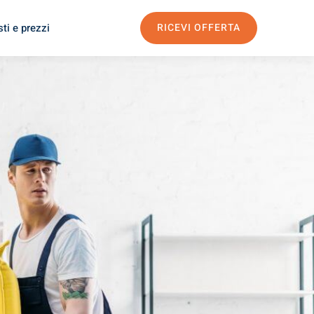
ti e prezzi
RICEVI OFFERTA