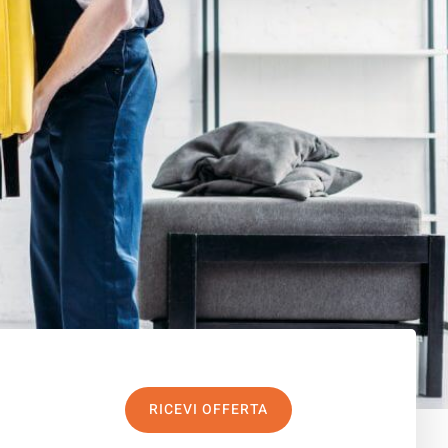
RICEVI OFFERTA