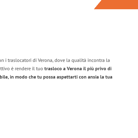
n i traslocatori di Verona, dove la qualità incontra la
ttivo è rendere il tuo
trasloco a Verona il più privo di
bile, in modo che tu possa aspettarti con ansia la tua