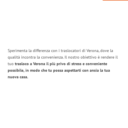
Sperimenta la differenza con i traslocatori di Verona, dove la
qualità incontra la convenienza. Il nostro obiettivo è rendere il
tuo
trasloco a Verona il più privo di stress e conveniente
possibile, in modo che tu possa aspettarti con ansia la tua
nuova casa.