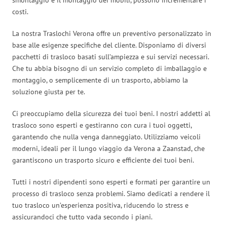
costi.
La nostra Traslochi Verona offre un preventivo personalizzato in
base alle esigenze specifiche del cliente. Disponiamo di diversi
pacchetti di trasloco basati sull’ampiezza e sui servizi necessari.
Che tu abbia bisogno di un servizio completo di imballaggio e
montaggio, o semplicemente di un trasporto, abbiamo la
soluzione giusta per te.
Ci preoccupiamo della sicurezza dei tuoi beni. I nostri addetti al
trasloco sono esperti e gestiranno con cura i tuoi oggetti,
garantendo che nulla venga danneggiato. Utilizziamo veicoli
moderni, ideali per il lungo viaggio da Verona a Zaanstad, che
garantiscono un trasporto sicuro e efficiente dei tuoi beni.
Tutti i nostri dipendenti sono esperti e formati per garantire un
processo di trasloco senza problemi. Siamo dedicati a rendere il
tuo trasloco un’esperienza positiva, riducendo lo stress e
assicurandoci che tutto vada secondo i piani.