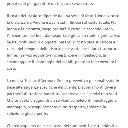
prezzi equi per garantire un trasloco senza stress.
Il costo del trasloco dipende da una serie di fattori. Innanzitutto,
la distanza tra Verona e Zaanstad influisce sul costo totale. Più
lunga è la distanza, maggiore sarà il costo. In secondo luogo,
l’ammontare dei beni da trasportare gioca un ruolo significativo.
Se hai molti mobili o oggetti pesanti, il costo sarà superiore a
causa del tempo e delle risorse necessarie per il loro trasporto.
Infine, i servizi aggiuntivi richiesti, come l’imballaggio, la
smontaggio e il montaggio dei mobili, possono incrementare i
costi.
La nostra Traslochi Verona offre un preventivo personalizzato in
base alle esigenze specifiche del cliente. Disponiamo di diversi
pacchetti di trasloco basati sull’ampiezza e sui servizi necessari.
Che tu abbia bisogno di un servizio completo di imballaggio e
montaggio, o semplicemente di un trasporto, abbiamo la
soluzione giusta per te.
Ci preoccupiamo della sicurezza dei tuoi beni. I nostri addetti al