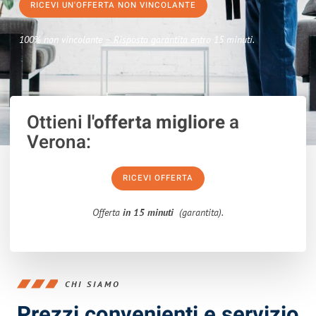
RICEVI UN'OFFERTA NON VINCOLANTE
100% non vincolante – Risposta garantita entro 15 minuti.
Ottieni
l'offerta migliore
a
Verona:
RICEVI OFFERTA
Offerta
in 15 minuti
(garantita).
CHI SIAMO
Prezzi convenienti e servizio