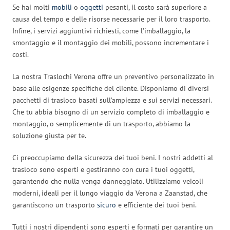
Se hai molti
mobili
o
oggetti
pesanti, il costo sarà superiore a
causa del tempo e delle risorse necessarie per il loro trasporto.
Infine, i servizi aggiuntivi richiesti, come l’imballaggio, la
smontaggio e il montaggio dei mobili, possono incrementare i
costi.
La nostra Traslochi Verona offre un preventivo personalizzato in
base alle esigenze specifiche del cliente. Disponiamo di diversi
pacchetti di trasloco basati sull’ampiezza e sui servizi necessari.
Che tu abbia bisogno di un servizio completo di imballaggio e
montaggio, o semplicemente di un trasporto, abbiamo la
soluzione giusta per te.
Ci preoccupiamo della sicurezza dei tuoi beni. I nostri addetti al
trasloco sono esperti e gestiranno con cura i tuoi oggetti,
garantendo che nulla venga danneggiato. Utilizziamo veicoli
moderni, ideali per il lungo viaggio da Verona a Zaanstad, che
garantiscono un trasporto
sicuro
e efficiente dei tuoi beni.
Tutti i nostri dipendenti sono esperti e formati per garantire un