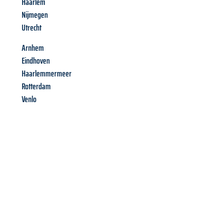
Haarlem
Nijmegen
Utrecht
Arnhem
Eindhoven
Haarlemmermeer
Rotterdam
Venlo
Richiedi ora la tua
offerta
al
miglior
prezzo !