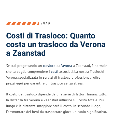
INFO
Costi di Trasloco: Quanto
costa un trasloco da Verona
a Zaanstad
Se stai progettando un
trasloco
da
Verona
a Zaanstad, è normale
che tu voglia comprendere i
costi
associati. La nostra Traslochi
Verona, specializzata in servizi di trasloco professionali, offre
prezzi equi per garantire un trasloco senza stress.
Il costo del trasloco dipende da una serie di fattori. Innanzitutto,
la distanza tra Verona e Zaanstad influisce sul costo totale. Più
lunga è la distanza, maggiore sarà il costo. In secondo luogo,
l’ammontare dei beni da trasportare gioca un ruolo significativo.